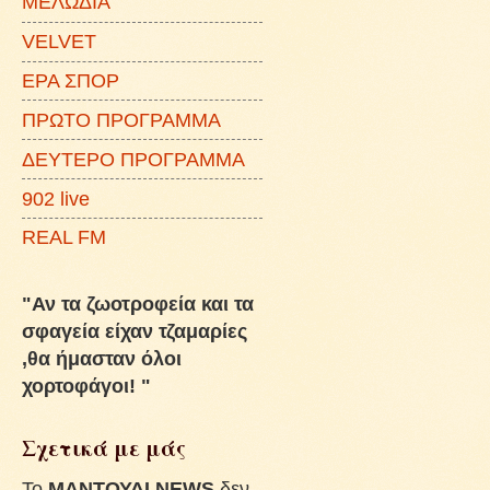
ΜΕΛΩΔΙΑ
VELVET
ΕΡΑ ΣΠΟΡ
ΠΡΩΤΟ ΠΡΟΓΡΑΜΜΑ
ΔΕΥΤΕΡΟ ΠΡΟΓΡΑΜΜΑ
902 live
REAL FM
"Αν τα ζωοτροφεία και τα
σφαγεία είχαν τζαμαρίες
,θα ήμασταν όλοι
χορτοφάγοι! "
Σχετικά με μάς
To
ΜΑΝΤΟΥΔΙ NEWS
δεν