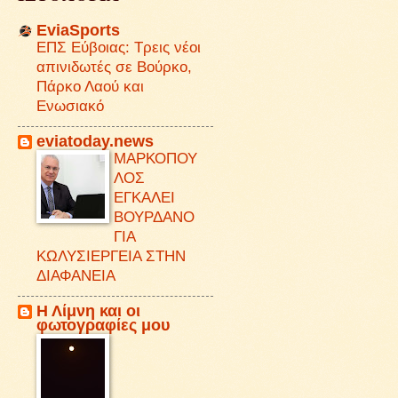
EviaSports
ΕΠΣ Εύβοιας: Τρεις νέοι
απινιδωτές σε Βούρκο,
Πάρκο Λαού και
Ενωσιακό
eviatoday.news
ΜΑΡΚΟΠΟΥ
ΛΟΣ
ΕΓΚΑΛΕΙ
ΒΟΥΡΔΑΝΟ
ΓΙΑ
ΚΩΛΥΣΙΕΡΓΕΙΑ ΣΤΗΝ
ΔΙΑΦΑΝΕΙΑ
Η Λίμνη και οι
φωτογραφίες μου