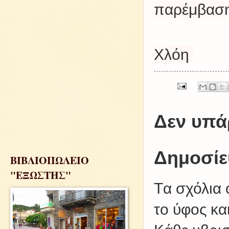
παρέμβαση
Χλόη
Δεν υπά
Δημοσίε
ΒΙΒΛΙΟΠΩΛΕΙΟ
"ΕΞΩΣΤΗΣ"
Tα σχόλια 
το ύφος κα