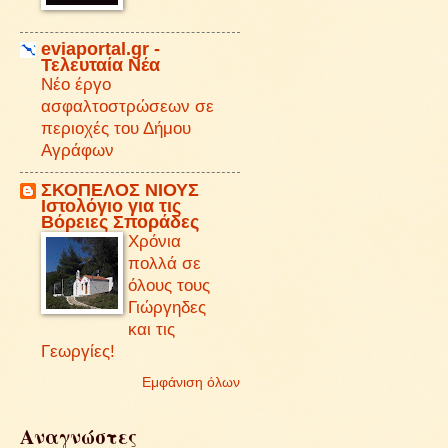
eviaportal.gr -
Τελευταία Νέα
Νέο έργο
ασφαλτοστρώσεων σε
περιοχές του Δήμου
Αγράφων
ΣΚΟΠΕΛΟΣ ΝΙΟΥΣ
Iστολόγιο για τις
Βόρειες Σποράδες
Χρόνια
πολλά σε
όλους τους
Γιώργηδες
και τις
Γεωργίες!
Εμφάνιση όλων
Αναγνώστες