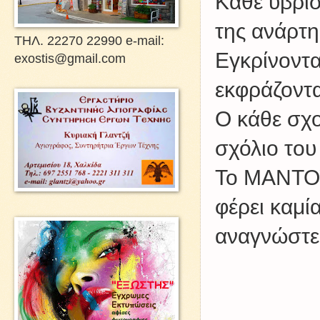
Kάθε υβρισ
της ανάρτη
ΤΗΛ. 22270 22990 e-mail:
Εγκρίνοντα
exostis@gmail.com
εκφράζοντα
Ο κάθε σχο
σχόλιο του
Το ΜΑΝΤΟΥ
φέρει καμί
αναγνώστες