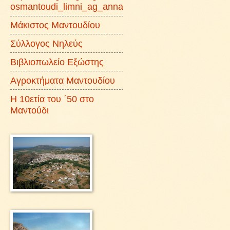
osmantoudi_limni_ag_anna
Μάκιστος Μαντουδίου
Σύλλογος Νηλεύς
Βιβλιοπωλείο Εξώστης
Αγροκτήματα Μαντουδίου
Η 10ετία του ΄50 στο
Μαντούδι