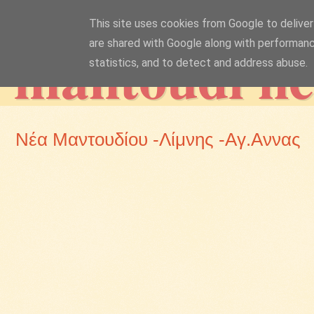
This site uses cookies from Google to deliver 
mantoudi n
are shared with Google along with performanc
statistics, and to detect and address abuse.
Νέα Μαντουδίου -Λίμνης -Αγ.Αννας