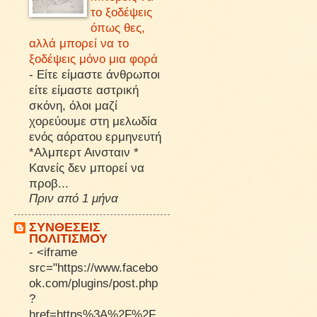
το ξοδέψεις
όπως θες,
αλλά μπορεί να το
ξοδέψεις μόνο μια φορά
-
Είτε είμαστε άνθρωποι
είτε είμαστε αστρική
σκόνη, όλοι μαζί
χορεύουμε στη μελωδία
ενός αόρατου ερμηνευτή
*Αλμπερτ Αινσταιν *
Κανείς δεν μπορεί να
προβ...
Πριν από 1 μήνα
ΣΥΝΘΕΣΕΙΣ
ΠΟΛΙΤΙΣΜΟΥ
-
<iframe
src="https://www.facebo
ok.com/plugins/post.php
?
href=https%3A%2F%2F