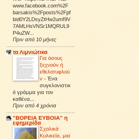
www.facebook.com%2F
barsakis%2Fposts%2Fpf
bid0Y2LDsyZtHw2umf9V
7AMLHsVNSr1MQRUL9
P4uZW...
Πριν από 10 μήνες
τα Λιμνιώτικα
Για όσους
ξεχνούν ή
εθελοτυφλού
ν
-
Ένα
συγκλονιστικ
ό γράμμα για τον
καθένα...
Πριν από 4 χρόνια
"ΒΟΡΕΙΑ ΕΥΒΟΙΑ" η
εφημερίδα
Σχολικά
Κυλικεία, μια