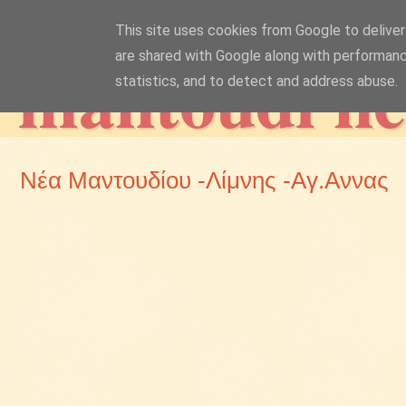
This site uses cookies from Google to deliver 
mantoudi n
are shared with Google along with performanc
statistics, and to detect and address abuse.
Νέα Μαντουδίου -Λίμνης -Αγ.Αννας