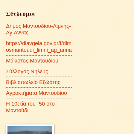
Σύνδεσμοι
Δήμος Μαντουδίου-Λίμνης-
Αγ.Αννας
https://diavgeia.gov.gr/f/dim
osmantoudi_limni_ag_anna
Μάκιστος Μαντουδίου
Σύλλογος Νηλεύς
Βιβλιοπωλείο Εξώστης
Αγροκτήματα Μαντουδίου
Η 10ετία του ΄50 στο
Μαντούδι