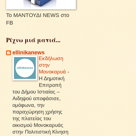
Το ΜΑΝΤΟΥΔΙ NEWS στο
FB
Ρίχνω μιά ματιά...
ellinikanews
Εκδήλωση
στην
Μονοκαρυά
-
Η Δημοτική
Επιτροπή
του Δήμου Ιστιαίας –
Αιδηψού αποφάσισε,
ομόφωνα, την
παραχώρηση χρήσης
της πλατείας του
οικισμού Μονοκαρυάς
στην Πολιτιστική Κίνηση