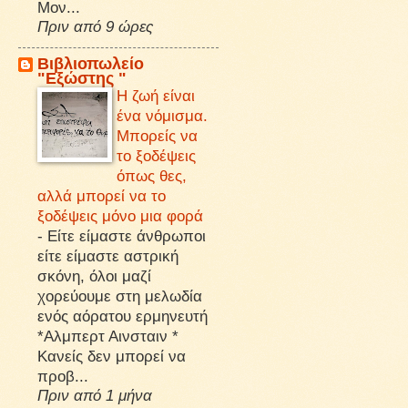
Μον...
Πριν από 9 ώρες
Βιβλιοπωλείο
"Εξώστης "
Η ζωή είναι
ένα νόμισμα.
Μπορείς να
το ξοδέψεις
όπως θες,
αλλά μπορεί να το
ξοδέψεις μόνο μια φορά
-
Είτε είμαστε άνθρωποι
είτε είμαστε αστρική
σκόνη, όλοι μαζί
χορεύουμε στη μελωδία
ενός αόρατου ερμηνευτή
*Αλμπερτ Αινσταιν *
Κανείς δεν μπορεί να
προβ...
Πριν από 1 μήνα