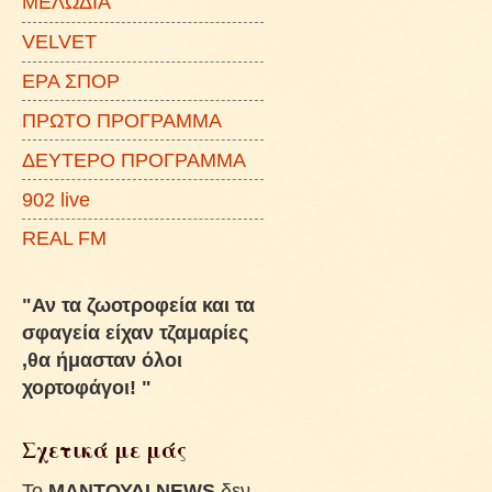
ΜΕΛΩΔΙΑ
VELVET
ΕΡΑ ΣΠΟΡ
ΠΡΩΤΟ ΠΡΟΓΡΑΜΜΑ
ΔΕΥΤΕΡΟ ΠΡΟΓΡΑΜΜΑ
902 live
REAL FM
"Αν τα ζωοτροφεία και τα
σφαγεία είχαν τζαμαρίες
,θα ήμασταν όλοι
χορτοφάγοι! "
Σχετικά με μάς
To
ΜΑΝΤΟΥΔΙ NEWS
δεν