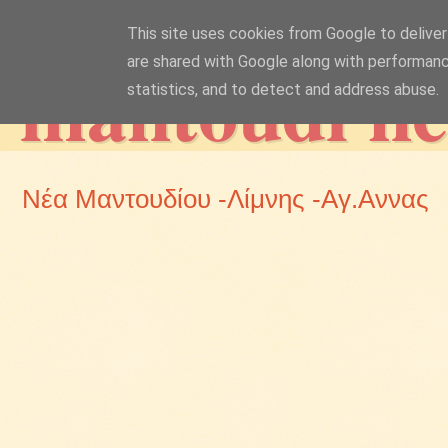
This site uses cookies from Google to deliver 
mantoudi n
are shared with Google along with performanc
statistics, and to detect and address abuse.
Νέα Μαντουδίου -Λίμνης -Αγ.Αννας