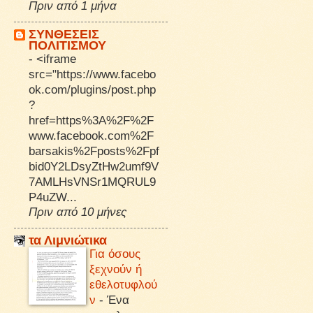
Πριν από 1 μήνα
ΣΥΝΘΕΣΕΙΣ
ΠΟΛΙΤΙΣΜΟΥ
-
<iframe
src="https://www.facebo
ok.com/plugins/post.php
?
href=https%3A%2F%2F
www.facebook.com%2F
barsakis%2Fposts%2Fpf
bid0Y2LDsyZtHw2umf9V
7AMLHsVNSr1MQRUL9
P4uZW...
Πριν από 10 μήνες
τα Λιμνιώτικα
Για όσους
ξεχνούν ή
εθελοτυφλού
ν
-
Ένα