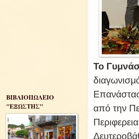
Το Γυμνά
διαγωνισμό
Επανάστασ
ΒΙΒΛΙΟΠΩΛΕΙΟ
"ΕΞΩΣΤΗΣ"
από την Πε
Περιφερει
Δευτεροβά