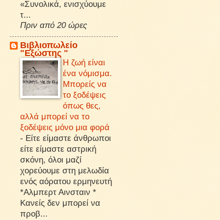
«Συνολικά, ενισχύουμε
τ...
Πριν από 20 ώρες
Βιβλιοπωλείο
"Εξώστης "
Η ζωή είναι
ένα νόμισμα.
Μπορείς να
το ξοδέψεις
όπως θες,
αλλά μπορεί να το
ξοδέψεις μόνο μια φορά
-
Είτε είμαστε άνθρωποι
είτε είμαστε αστρική
σκόνη, όλοι μαζί
χορεύουμε στη μελωδία
ενός αόρατου ερμηνευτή
*Αλμπερτ Αινσταιν *
Κανείς δεν μπορεί να
προβ...