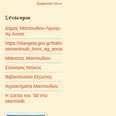
Εμφάνιση όλων
Σύνδεσμοι
Δήμος Μαντουδίου-Λίμνης-
Αγ.Αννας
https://diavgeia.gov.gr/f/dim
osmantoudi_limni_ag_anna
Μάκιστος Μαντουδίου
Σύλλογος Νηλεύς
Βιβλιοπωλείο Εξώστης
Αγροκτήματα Μαντουδίου
Η 10ετία του ΄50 στο
Μαντούδι