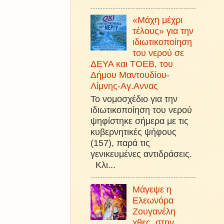
«Μάχη μέχρι
τέλους» για την
ιδιωτικοποίηση
του νερού σε
ΔΕΥΑ και ΤΟΕΒ, του
Δήμου Μαντουδίου-
Λίμνης-Αγ.Αννας
Το νομοσχέδιο για την
ιδιωτικοποίηση του νερού
ψηφίστηκε σήμερα με τις
κυβερνητικές ψήφους
(157), παρά τις
γενικευμένες αντιδράσεις.
Κλι...
Μάγεψε η
Ελεωνόρα
Ζουγανέλη
χθες, στην