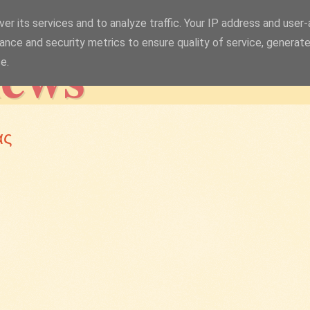
er its services and to analyze traffic. Your IP address and user
news
ance and security metrics to ensure quality of service, generat
e.
ας