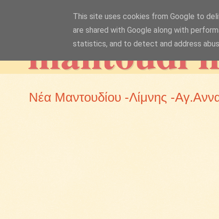
This site uses cookies from Google to deliv
mantoudi 
are shared with Google along with perform
statistics, and to detect and address abus
Νέα Μαντουδίου -Λίμνης -Αγ.Ανν