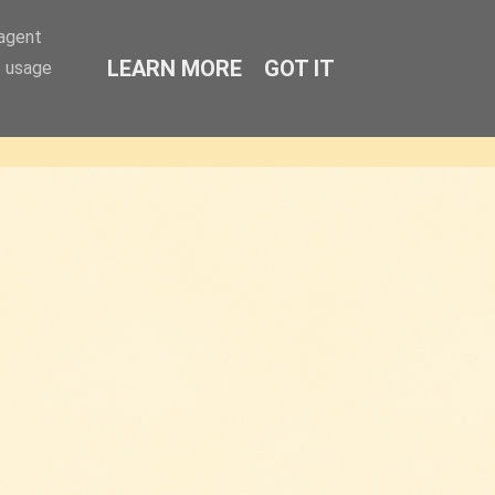
-agent
LEARN MORE
GOT IT
e usage