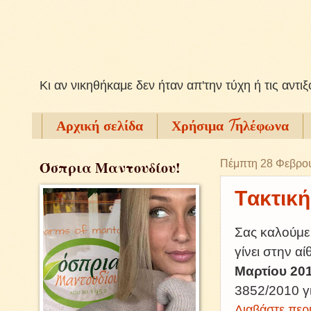
Kι αν νικηθήκαμε δεν ήταν απ'την τύχη ή τις αντι
Αρχική σελίδα
Χρήσιμα Tηλέφωνα
Όσπρια Μαντουδίου!
Πέμπτη 28 Φεβρο
Tακτική
Σας καλούμε
γίνει στην α
Μαρτίου 20
3852/2010 γ
Διαβάστε περι