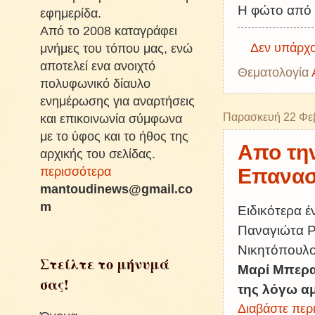
Η φώτο από 
εφημερίδα.
Από το 2008 καταγράφει
Δεν υπάρχο
μνήμες του τόπου μας, ενώ
αποτελεί ενα ανοιχτό
Θεματολογία
πολυφωνικό δίαυλο
ενημέρωσης για αναρτήσεις
Παρασκευή 22 Φε
και επικοινωνία σύμφωνα
με το ύφος και το ήθος της
Απο την
αρχικής του σελίδας.
περισσότερα
Επανασ
mantoudinews@gmail.co
m
Ειδικότερα έ
Παναγιώτα 
Νικητόπουλο
Στείλτε το μήνυμά
Μαρί Μπερα
σας!
της λόγω α
Διαβάστε περι