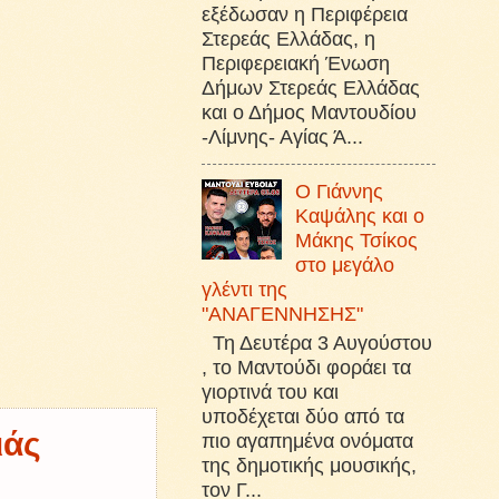
εξέδωσαν η Περιφέρεια
Στερεάς Ελλάδας, η
Περιφερειακή Ένωση
Δήμων Στερεάς Ελλάδας
και ο Δήμος Μαντουδίου
-Λίμνης- Αγίας Ά...
Ο Γιάννης
Καψάλης και ο
Μάκης Τσίκος
στο μεγάλο
γλέντι της
"ΑΝΑΓΕΝΝΗΣΗΣ"
Τη Δευτέρα 3 Αυγούστου
, το Μαντούδι φοράει τα
γιορτινά του και
υποδέχεται δύο από τα
ιάς
πιο αγαπημένα ονόματα
της δημοτικής μουσικής,
τον Γ...