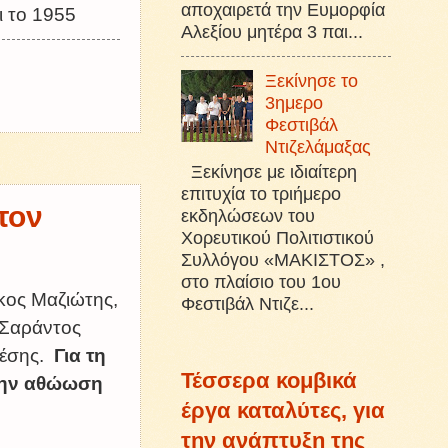
αποχαιρετά την Ευμορφία
ι το 1955
Αλεξίου μητέρα 3 παι...
Ξεκίνησε το
3ημερο
Φεστιβάλ
Ντιζελάμαξας
Ξεκίνησε με ιδιαίτερη
επιτυχία το τριήμερο
τον
εκδηλώσεων του
Χορευτικού Πολιτιστικού
Συλλόγου «ΜΑΚΙΣΤΟΣ» ,
στο πλαίσιο του 1ου
ίκος Μαζιώτης,
Φεστιβάλ Ντιζε...
 Σαράντος
τέσης.
Για τη
Τέσσερα κομβικά
την αθώωση
έργα καταλύτες, για
την ανάπτυξη της