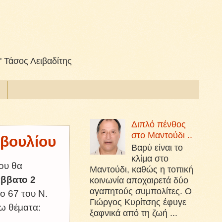
" Τάσος Λειβαδίτης
Διπλό πένθος
στο Μαντούδι ..
μβουλίου
Βαρύ είναι το
κλίμα στο
ου θα
Μαντούδι, καθώς η τοπική
άββατο 2
κοινωνία αποχαιρετά δύο
αγαπητούς συμπολίτες. Ο
ο 67 του Ν.
Γιώργος Κυρίτσης έφυγε
ω θέματα:
ξαφνικά από τη ζωή ...