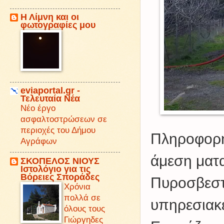
Η Λίμνη και οι
φωτογραφίες μου
eviaportal.gr -
Τελευταία Νέα
Νέο έργο
ασφαλτοστρώσεων σε
περιοχές του Δήμου
Πληροφορηθ
Αγράφων
άμεση ματ
ΣΚΟΠΕΛΟΣ ΝΙΟΥΣ
Iστολόγιο για τις
Βόρειες Σποράδες
Πυροσβεστι
Χρόνια
πολλά σε
υπηρεσιακές
όλους τους
Γιώργηδες