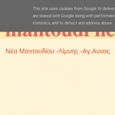
This site uses cookies from Google to deliver 
mantoudi n
are shared with Google along with performanc
statistics, and to detect and address abuse.
Νέα Μαντουδίου -Λίμνης -Αγ.Αννας