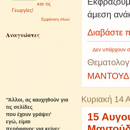
Εκφράζουμε
και τις
Γεωργίες!
άμεση ανά
Εμφάνιση όλων
Διαβάστε π
Αναγνώστες
Δεν υπάρχουν σ
Θεματολογ
ΜΑΝΤΟΥΔ
Κυριακή 14 
''Άλλοι, ας καυχηθούν για
τις σελίδες
που έχουν γράψει’
15 Αυγο
εγώ, είμαι
Μαντούδ
περήφανος για κείνες