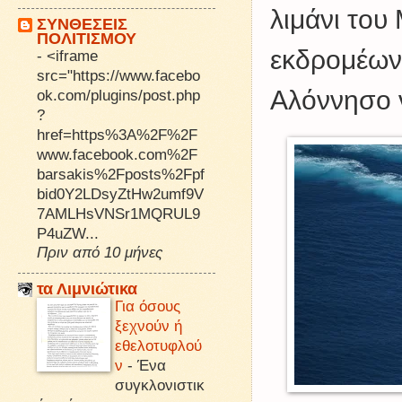
λιμάνι του
ΣΥΝΘΕΣΕΙΣ
ΠΟΛΙΤΙΣΜΟΥ
εκδρομέων 
-
<iframe
src="https://www.facebo
Αλόννησο ν
ok.com/plugins/post.php
?
href=https%3A%2F%2F
www.facebook.com%2F
barsakis%2Fposts%2Fpf
bid0Y2LDsyZtHw2umf9V
7AMLHsVNSr1MQRUL9
P4uZW...
Πριν από 10 μήνες
τα Λιμνιώτικα
Για όσους
ξεχνούν ή
εθελοτυφλού
ν
-
Ένα
συγκλονιστικ