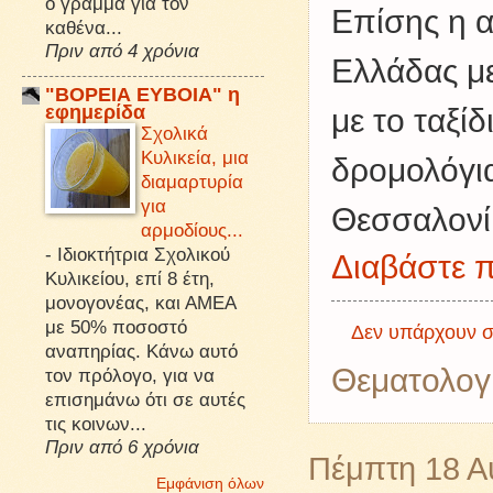
ό γράμμα για τον
Επίσης η α
καθένα...
Πριν από 4 χρόνια
Ελλάδας με
"ΒΟΡΕΙΑ ΕΥΒΟΙΑ" η
εφημερίδα
με το ταξίδ
Σχολικά
Κυλικεία, μια
δρομολόγια
διαμαρτυρία
για
Θεσσαλονί
αρμοδίους...
-
Ιδιοκτήτρια Σχολικού
Διαβάστε π
Κυλικείου, επί 8 έτη,
μονογονέας, και ΑΜΕΑ
με 50% ποσοστό
Δεν υπάρχουν σ
αναπηρίας. Κάνω αυτό
Θεματολογ
τον πρόλογο, για να
επισημάνω ότι σε αυτές
τις κοινων...
Πριν από 6 χρόνια
Πέμπτη 18 Α
Εμφάνιση όλων