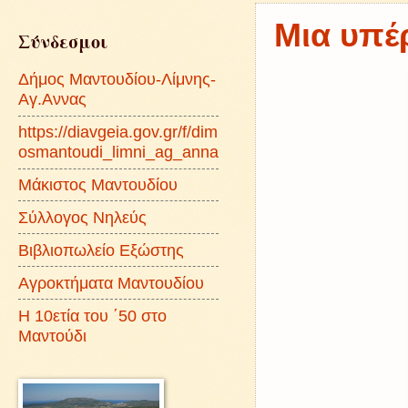
Μια υπέ
Σύνδεσμοι
Δήμος Μαντουδίου-Λίμνης-
Αγ.Αννας
https://diavgeia.gov.gr/f/dim
osmantoudi_limni_ag_anna
Μάκιστος Μαντουδίου
Σύλλογος Νηλεύς
Βιβλιοπωλείο Εξώστης
Αγροκτήματα Μαντουδίου
Η 10ετία του ΄50 στο
Μαντούδι