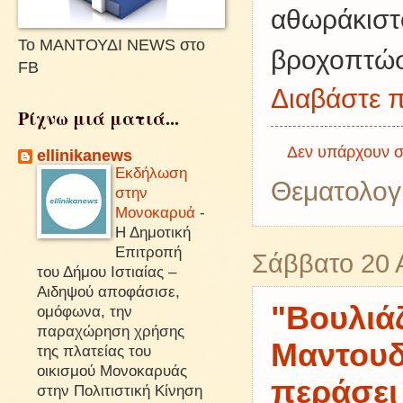
αθωράκιστ
Το ΜΑΝΤΟΥΔΙ NEWS στο
βροχοπτώ
FB
Διαβάστε π
Ρίχνω μιά ματιά...
Δεν υπάρχουν σ
ellinikanews
Εκδήλωση
Θεματολογ
στην
Μονοκαρυά
-
Η Δημοτική
Επιτροπή
Σάββατο 20 
του Δήμου Ιστιαίας –
Αιδηψού αποφάσισε,
"Βουλιάζ
ομόφωνα, την
παραχώρηση χρήσης
Μαντουδ
της πλατείας του
οικισμού Μονοκαρυάς
περάσει
στην Πολιτιστική Κίνηση