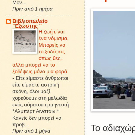
Μον...
Πριν από 1 ημέρα
Βιβλιοπωλείο
"Εξώστης "
Η ζωή είναι
ένα νόμισμα.
Μπορείς να
το ξοδέψεις
όπως θες,
αλλά μπορεί να το
ξοδέψεις μόνο μια φορά
-
Είτε είμαστε άνθρωποι
είτε είμαστε αστρική
σκόνη, όλοι μαζί
χορεύουμε στη μελωδία
ενός αόρατου ερμηνευτή
*Αλμπερτ Αινσταιν *
Κανείς δεν μπορεί να
προβ...
Το αδιαχώρ
Πριν από 1 μήνα