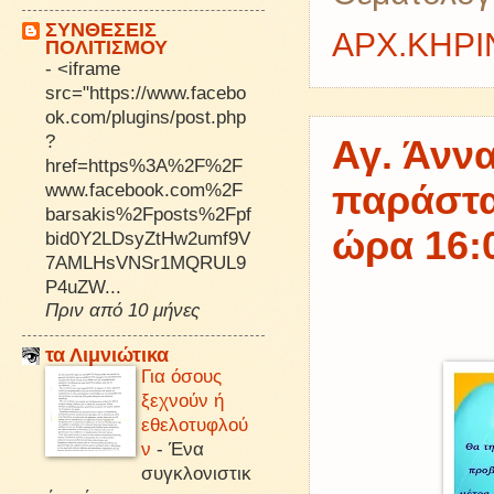
ΣΥΝΘΕΣΕΙΣ
ΑΡΧ.ΚΗΡ
ΠΟΛΙΤΙΣΜΟΥ
-
<iframe
src="https://www.facebo
ok.com/plugins/post.php
?
Αγ. Άννα
href=https%3A%2F%2F
www.facebook.com%2F
παράστα
barsakis%2Fposts%2Fpf
ώρα 16:
bid0Y2LDsyZtHw2umf9V
7AMLHsVNSr1MQRUL9
P4uZW...
Πριν από 10 μήνες
τα Λιμνιώτικα
Για όσους
ξεχνούν ή
εθελοτυφλού
ν
-
Ένα
συγκλονιστικ