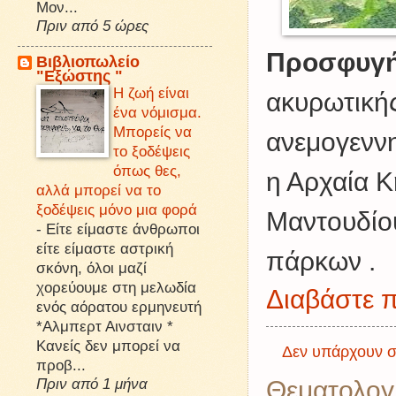
Μον...
Πριν από 5 ώρες
Προσφυγή 
Βιβλιοπωλείο
"Εξώστης "
Η ζωή είναι
ακυρωτική
ένα νόμισμα.
Μπορείς να
ανεμογεννη
το ξοδέψεις
όπως θες,
η Αρχαία Κ
αλλά μπορεί να το
ξοδέψεις μόνο μια φορά
Μαντουδίου
-
Είτε είμαστε άνθρωποι
είτε είμαστε αστρική
πάρκων .
σκόνη, όλοι μαζί
χορεύουμε στη μελωδία
Διαβάστε π
ενός αόρατου ερμηνευτή
*Αλμπερτ Αινσταιν *
Κανείς δεν μπορεί να
Δεν υπάρχουν σ
προβ...
Πριν από 1 μήνα
Θεματολογ