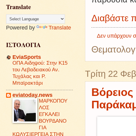
Translate
Διαβάστε π
Powered by
Translate
Δεν υπάρχουν σ
ΙΣΤΟΛΟΓΙΑ
Θεματολογ
EviaSports
ΟΠΑ Αιδηψού: Στην Κ15
του Λεβαδειακού Αν.
Τρίτη 22 Φε
Τυχάλας και Ρ.
Μπαϊρακτάρι
Βόρειος
eviatoday.news
ΜΑΡΚΟΠΟΥ
Παράκαμ
ΛΟΣ
ΕΓΚΑΛΕΙ
ΒΟΥΡΔΑΝΟ
ΓΙΑ
ΚΩΛΥΣΙΕΡΓΕΙΑ ΣΤΗΝ