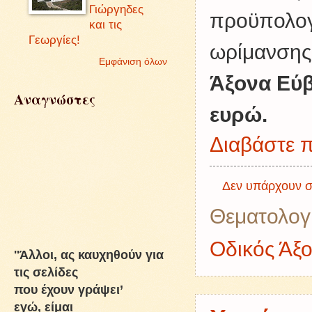
Γιώργηδες
προϋπολογ
και τις
Γεωργίες!
ωρίμανσης 
Εμφάνιση όλων
Άξονα Εύβ
Αναγνώστες
ευρώ.
Διαβάστε π
Δεν υπάρχουν σ
Θεματολογ
Οδικός Άξο
''Άλλοι, ας καυχηθούν για
τις σελίδες
που έχουν γράψει’
εγώ, είμαι