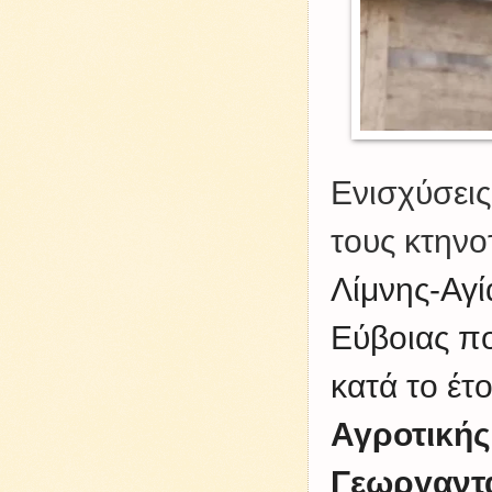
Ενισχύσει
τους κτην
Λίμνης-Αγί
Εύβοιας π
κατά το έτ
Αγροτικής
Γεωργαντ