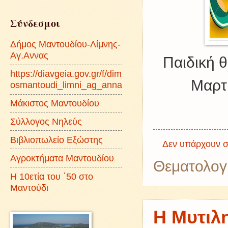
Σύνδεσμοι
Δήμος Μαντουδίου-Λίμνης-
Αγ.Αννας
Παιδική 
https://diavgeia.gov.gr/f/dim
Μαρτ
osmantoudi_limni_ag_anna
Μάκιστος Μαντουδίου
Σύλλογος Νηλεύς
Βιβλιοπωλείο Εξώστης
Δεν υπάρχουν σ
Αγροκτήματα Μαντουδίου
Θεματολογ
Η 10ετία του ΄50 στο
Μαντούδι
Η Μυτιλ