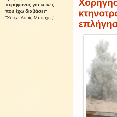
Χορήγησ
περήφανος για κείνες
κτηνοτρ
που έχω διαβάσει"
"Χόρχε Λουίς Μπόρχες"
επλήγησ