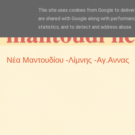
This site uses cookies from Google to deliver 
mantoudi n
are shared with Google along with performanc
statistics, and to detect and address abuse.
Νέα Μαντουδίου -Λίμνης -Αγ.Αννας