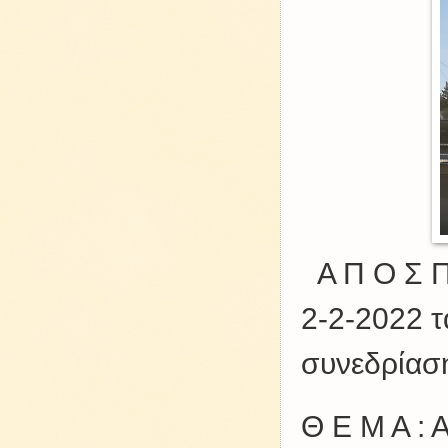
Α Π Ο Σ Π
2-2-2022 
συνεδρίασ
Θ Ε Μ Α : 