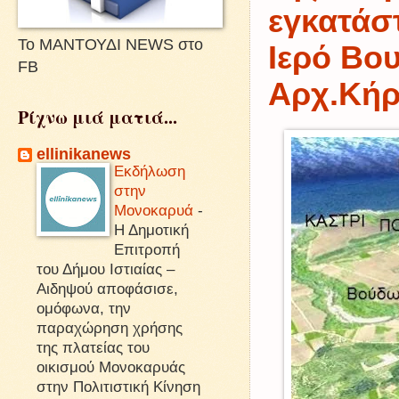
εγκατάσ
Το ΜΑΝΤΟΥΔΙ NEWS στο
Ιερό Βου
FB
Αρχ.Κήρ
Ρίχνω μιά ματιά...
ellinikanews
Εκδήλωση
στην
Μονοκαρυά
-
Η Δημοτική
Επιτροπή
του Δήμου Ιστιαίας –
Αιδηψού αποφάσισε,
ομόφωνα, την
παραχώρηση χρήσης
της πλατείας του
οικισμού Μονοκαρυάς
στην Πολιτιστική Κίνηση