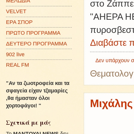
ΜΕΛΩΔΙΑ
στο Ζάππε
VELVET
"AHEPA HE
ΕΡΑ ΣΠΟΡ
πυροσβεστ
ΠΡΩΤΟ ΠΡΟΓΡΑΜΜΑ
Διαβάστε π
ΔΕΥΤΕΡΟ ΠΡΟΓΡΑΜΜΑ
902 live
Δεν υπάρχουν σ
REAL FM
Θεματολογ
"Αν τα ζωοτροφεία και τα
σφαγεία είχαν τζαμαρίες
,θα ήμασταν όλοι
Μιχάλης 
χορτοφάγοι! "
Σχετικά με μάς
To
ΜΑΝΤΟΥΔΙ NEWS
δεν