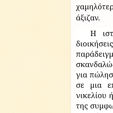
χαμηλότερ
άξιζαν.
Η ιστ
διοικήσε
παράδει
σκανδαλώ
για πώλησ
σε μια ε
νικελίου 
της συμφω