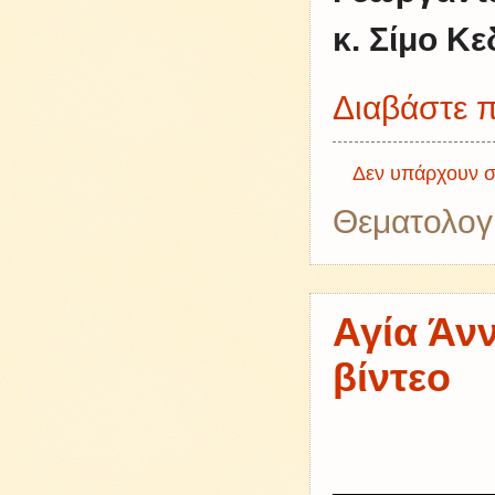
κ. Σίμο Κε
Διαβάστε π
Δεν υπάρχουν σ
Θεματολογ
Αγία Άν
βίντεο