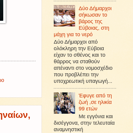
Δύο Δήμαρχοι
σήκωσαν το
βάρος της
Εύβοιας, στη
μάχη για το νερό
Δύο Δήμαρχοι από
ολόκληρη την Εύβοια
είχαν το σθένος και το
θάρρος να σταθούν
απέναντι στο νομοσχέδιο
που προβλέπει την
ρο
υποχρεωτική υπαγωγή...
Έφυγε από τη
ζωή ,σε ηλικία
99 ετών
ηναίων,
Με εγγόνια και
δισέγγονα, στην τελευταία
αναμνηστική