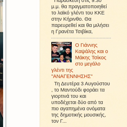
Παρασκευή στις 9:30
μ.μ. θα πραγματοποιηθεί
το λαϊκό γλέντι του ΚΚΕ
στην Κήρινθο. Θα
παρευρεθεί και θα μιλήσει
η Γρανέτα Τσιβίκα,
Ο Γιάννης
Καψάλης και ο
Μάκης Τσίκος
στο μεγάλο
γλέντι της
"ΑΝΑΓΕΝΝΗΣΗΣ"
Τη Δευτέρα 3 Αυγούστου
, το Μαντούδι φοράει τα
γιορτινά του και
υποδέχεται δύο από τα
πιο αγαπημένα ονόματα
της δημοτικής μουσικής,
τον Γ...