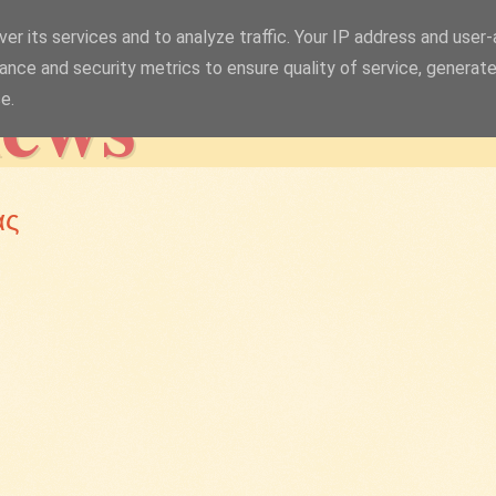
er its services and to analyze traffic. Your IP address and user
news
ance and security metrics to ensure quality of service, generat
e.
ας