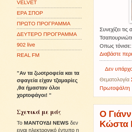
VELVET
ΕΡΑ ΣΠΟΡ
ΠΡΩΤΟ ΠΡΟΓΡΑΜΜΑ
Συνεχίζει τις
ΔΕΥΤΕΡΟ ΠΡΟΓΡΑΜΜΑ
Τσαπουρνιώτ
902 live
Οπως τόνισε:
Διαβάστε περι
REAL FM
Δεν υπάρχο
"Αν τα ζωοτροφεία και τα
Θεματολογία
σφαγεία είχαν τζαμαρίες
,θα ήμασταν όλοι
Πρωτοψάλτη
χορτοφάγοι! "
Σχετικά με μάς
Ο Γιάνν
Κώστα 
To
ΜΑΝΤΟΥΔΙ NEWS
δεν
ειναι ηλεκτρονικό έντυπο η