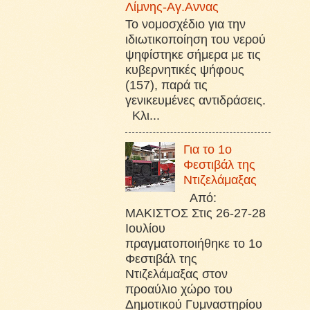
Λίμνης-Αγ.Αννας
Το νομοσχέδιο για την
ιδιωτικοποίηση του νερού
ψηφίστηκε σήμερα με τις
κυβερνητικές ψήφους
(157), παρά τις
γενικευμένες αντιδράσεις.
Κλι...
Για το 1ο
Φεστιβάλ της
Ντιζελάμαξας
Από:
ΜΑΚΙΣΤΟΣ Στις 26-27-28
Ιουλίου
πραγματοποιήθηκε το 1ο
Φεστιβάλ της
Ντιζελάμαξας στον
προαύλιο χώρο του
Δημοτικού Γυμναστηρίου