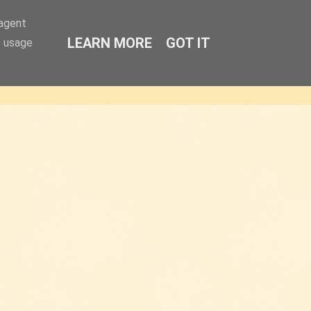
-agent
LEARN MORE
GOT IT
e usage