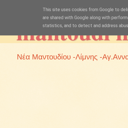
This site uses cookies from Google to deliv
mantoudi 
are shared with Google along with perform
statistics, and to detect and address abus
Νέα Μαντουδίου -Λίμνης -Αγ.Ανν