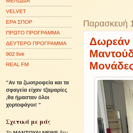
ΜΕΛΩΔΙΑ
VELVET
Παρασκευή 1
ΕΡΑ ΣΠΟΡ
ΠΡΩΤΟ ΠΡΟΓΡΑΜΜΑ
Δωρεάν 
ΔΕΥΤΕΡΟ ΠΡΟΓΡΑΜΜΑ
Μαντούδι
902 live
Μονάδε
REAL FM
"Αν τα ζωοτροφεία και τα
σφαγεία είχαν τζαμαρίες
,θα ήμασταν όλοι
χορτοφάγοι! "
Σχετικά με μάς
To
ΜΑΝΤΟΥΔΙ NEWS
δεν