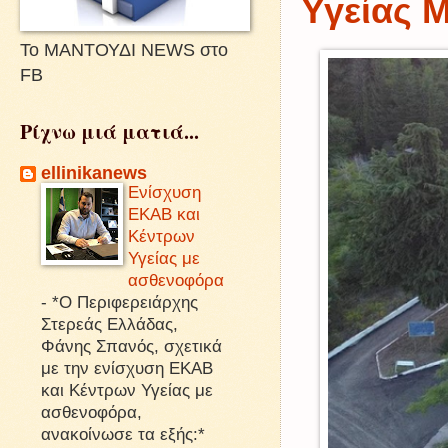
Υγείας 
Το ΜΑΝΤΟΥΔΙ NEWS στο
FB
Ρίχνω μιά ματιά...
ellinikanews
Ενίσχυση
ΕΚΑΒ και
Κέντρων
Υγείας με
ασθενοφόρα
-
*Ο Περιφερειάρχης
Στερεάς Ελλάδας,
Φάνης Σπανός, σχετικά
με την ενίσχυση ΕΚΑΒ
και Κέντρων Υγείας με
ασθενοφόρα,
ανακοίνωσε τα εξής:*