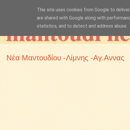
This site uses cookies from Google to deliver 
mantoudi n
are shared with Google along with performanc
statistics, and to detect and address abuse.
Νέα Μαντουδίου -Λίμνης -Αγ.Αννας