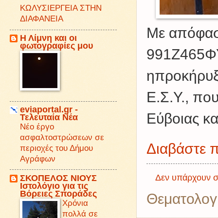
ΚΩΛΥΣΙΕΡΓΕΙΑ ΣΤΗΝ
ΔΙΑΦΑΝΕΙΑ
Με απόφασ
Η Λίμνη και οι
φωτογραφίες μου
991Ζ465ΦΥ
η
προκήρυξ
Ε.Σ.Υ., πο
eviaportal.gr -
Εύβοιας κα
Τελευταία Νέα
Νέο έργο
ασφαλτοστρώσεων σε
Διαβάστε π
περιοχές του Δήμου
Αγράφων
Δεν υπάρχουν σ
ΣΚΟΠΕΛΟΣ ΝΙΟΥΣ
Iστολόγιο για τις
Βόρειες Σποράδες
Θεματολογ
Χρόνια
πολλά σε