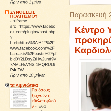
Πριν από 1 μήνα
ΣΥΝΘΕΣΕΙΣ
Παρασκευή 2
ΠΟΛΙΤΙΣΜΟΥ
-
<iframe
src="https://www.facebo
Κέντρο 
ok.com/plugins/post.php
?
προκηρύ
href=https%3A%2F%2F
Καρδιολ
www.facebook.com%2F
barsakis%2Fposts%2Fpf
bid0Y2LDsyZtHw2umf9V
7AMLHsVNSr1MQRUL9
P4uZW...
Πριν από 10 μήνες
τα Λιμνιώτικα
Για όσους
ξεχνούν ή
εθελοτυφλού
ν
-
Ένα