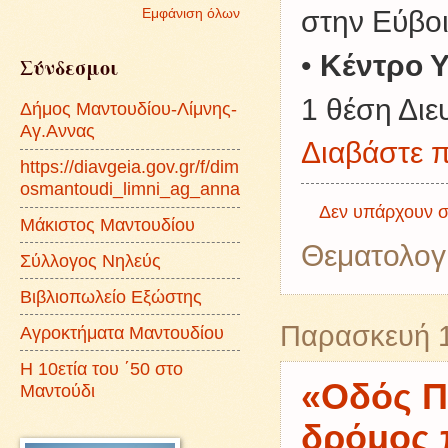
στην Εύβο
Εμφάνιση όλων
•
Κέντρο Υ
Σύνδεσμοι
1 θέση Διε
Δήμος Μαντουδίου-Λίμνης-
Αγ.Αννας
Διαβάστε π
https://diavgeia.gov.gr/f/dim
osmantoudi_limni_ag_anna
Δεν υπάρχουν σ
Μάκιστος Μαντουδίου
Θεματολογ
Σύλλογος Νηλεύς
Βιβλιοπωλείο Εξώστης
Παρασκευή 1
Αγροκτήματα Μαντουδίου
Η 10ετία του ΄50 στο
«Οδός Π
Μαντούδι
δρόμος 