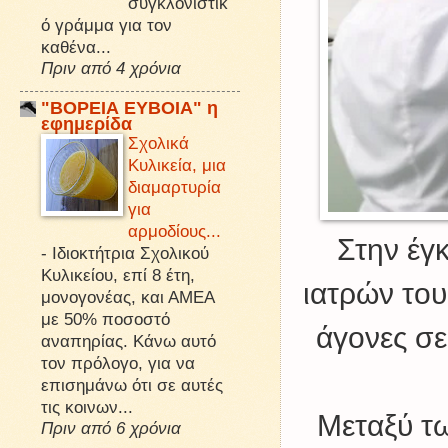
συγκλονιστικ
ό γράμμα για τον
καθένα...
Πριν από 4 χρόνια
"ΒΟΡΕΙΑ ΕΥΒΟΙΑ" η
εφημερίδα
Σχολικά
Κυλικεία, μια
διαμαρτυρία
για
αρμοδίους...
Στην έγ
-
Ιδιοκτήτρια Σχολικού
Κυλικείου, επί 8 έτη,
ιατρών του
μονογονέας, και ΑΜΕΑ
με 50% ποσοστό
άγονες σ
αναπηρίας. Κάνω αυτό
τον πρόλογο, για να
επισημάνω ότι σε αυτές
τις κοινων...
Μεταξύ των
Πριν από 6 χρόνια