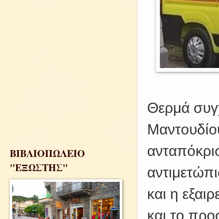
Θερμά συγ
Μαντουδίου
ανταπόκρισ
ΒΙΒΛΙΟΠΩΛΕΙΟ
"ΕΞΩΣΤΗΣ"
αντιμετώπι
και η εξαι
και το προ