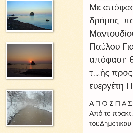
Με απόφασ
δρόμος που
Μαντουδίο
Παύλου Γι
απόφαση θα
τιμής προς
ευεργέτη Π
Α Π Ο Σ Π Α Σ
Από το πρακτι
τουΔημοτικού