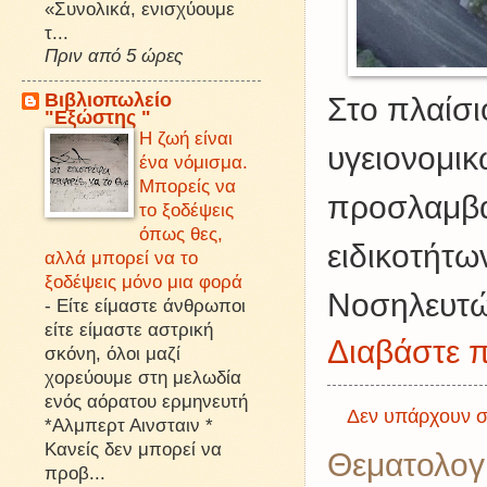
«Συνολικά, ενισχύουμε
τ...
Πριν από 5 ώρες
Βιβλιοπωλείο
Στο πλαίσι
"Εξώστης "
Η ζωή είναι
υγειονομικ
ένα νόμισμα.
Μπορείς να
προσλαμβάν
το ξοδέψεις
όπως θες,
ειδικοτήτω
αλλά μπορεί να το
ξοδέψεις μόνο μια φορά
Νοσηλευτ
-
Είτε είμαστε άνθρωποι
είτε είμαστε αστρική
Διαβάστε π
σκόνη, όλοι μαζί
χορεύουμε στη μελωδία
ενός αόρατου ερμηνευτή
Δεν υπάρχουν σ
*Αλμπερτ Αινσταιν *
Κανείς δεν μπορεί να
Θεματολογ
προβ...