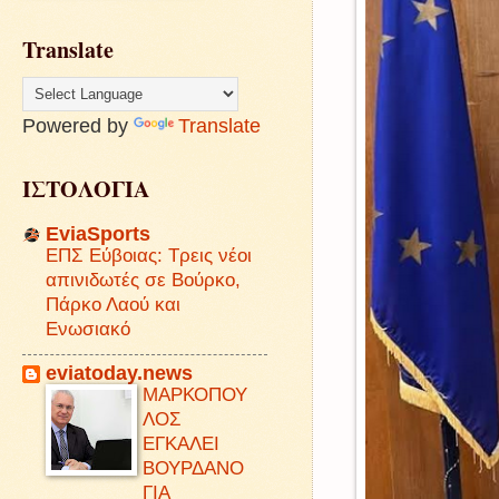
Translate
Powered by
Translate
ΙΣΤΟΛΟΓΙΑ
EviaSports
ΕΠΣ Εύβοιας: Τρεις νέοι
απινιδωτές σε Βούρκο,
Πάρκο Λαού και
Ενωσιακό
eviatoday.news
ΜΑΡΚΟΠΟΥ
ΛΟΣ
ΕΓΚΑΛΕΙ
ΒΟΥΡΔΑΝΟ
ΓΙΑ