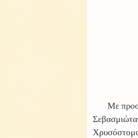
Με προσ
Σεβασμιώτα
Χρυσόστομος