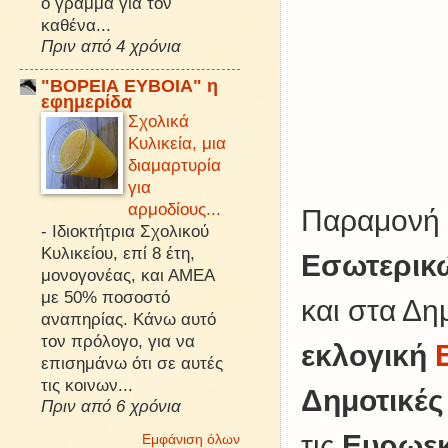
ό γράμμα για τον
καθένα...
Πριν από 4 χρόνια
"ΒΟΡΕΙΑ ΕΥΒΟΙΑ" η
εφημερίδα
Σχολικά
Κυλικεία, μια
διαμαρτυρία
για
αρμοδίους...
Παραμονή 
-
Ιδιοκτήτρια Σχολικού
Κυλικείου, επί 8 έτη,
Εσωτερικ
μονογονέας, και ΑΜΕΑ
με 50% ποσοστό
και στα Δη
αναπηρίας. Κάνω αυτό
τον πρόλογο, για να
εκλογική
επισημάνω ότι σε αυτές
τις κοινων...
Δημοτικές
Πριν από 6 χρόνια
τις
Ευρωεκ
Εμφάνιση όλων