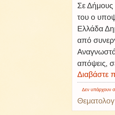
Σε Δήμους 
του ο υποψ
Ελλάδα Δη
από συνεργ
Αναγνωστά
απόψεις, σε
Διαβάστε π
Δεν υπάρχουν σ
Θεματολογ