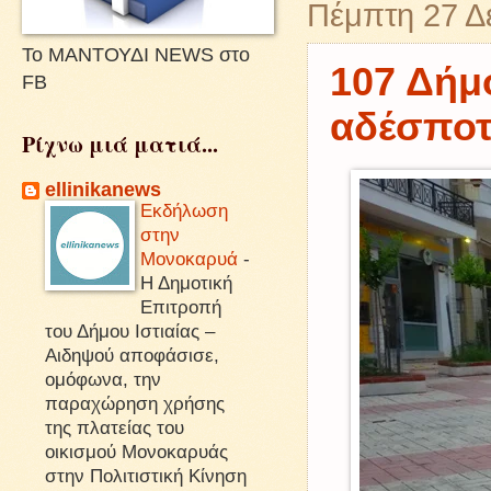
Πέμπτη 27 Δ
Το ΜΑΝΤΟΥΔΙ NEWS στο
107 Δήμο
FB
αδέσποτ
Ρίχνω μιά ματιά...
ellinikanews
Εκδήλωση
στην
Μονοκαρυά
-
Η Δημοτική
Επιτροπή
του Δήμου Ιστιαίας –
Αιδηψού αποφάσισε,
ομόφωνα, την
παραχώρηση χρήσης
της πλατείας του
οικισμού Μονοκαρυάς
στην Πολιτιστική Κίνηση