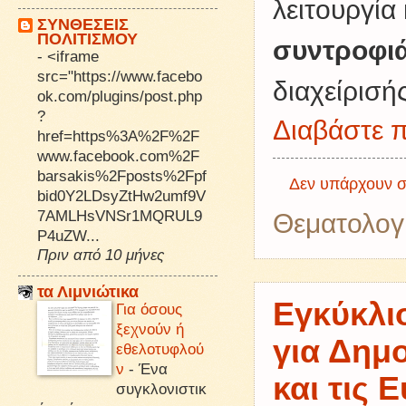
λειτουργία
ΣΥΝΘΕΣΕΙΣ
ΠΟΛΙΤΙΣΜΟΥ
συντροφι
-
<iframe
src="https://www.facebo
διαχείρισής
ok.com/plugins/post.php
?
Διαβάστε π
href=https%3A%2F%2F
www.facebook.com%2F
barsakis%2Fposts%2Fpf
Δεν υπάρχουν σ
bid0Y2LDsyZtHw2umf9V
7AMLHsVNSr1MQRUL9
Θεματολογ
P4uZW...
Πριν από 10 μήνες
τα Λιμνιώτικα
Εγκύκλιο
Για όσους
ξεχνούν ή
για Δημο
εθελοτυφλού
ν
-
Ένα
και τις 
συγκλονιστικ