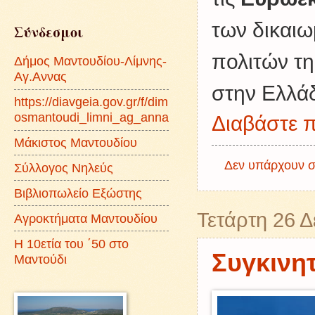
των δικαιω
Σύνδεσμοι
πολιτών τ
Δήμος Μαντουδίου-Λίμνης-
Αγ.Αννας
στην Ελλά
https://diavgeia.gov.gr/f/dim
osmantoudi_limni_ag_anna
Διαβάστε π
Μάκιστος Μαντουδίου
Δεν υπάρχουν σ
Σύλλογος Νηλεύς
Βιβλιοπωλείο Εξώστης
Τετάρτη 26 
Αγροκτήματα Μαντουδίου
Η 10ετία του ΄50 στο
Συγκινητ
Μαντούδι