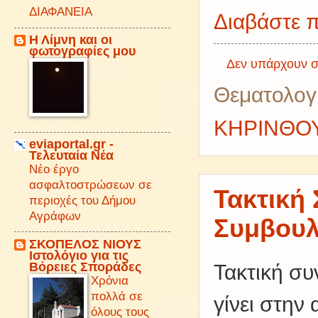
ΔΙΑΦΑΝΕΙΑ
Διαβάστε π
Η Λίμνη και οι
φωτογραφίες μου
Δεν υπάρχουν σ
Θεματολογ
ΚΗΡΙΝΘΟ
eviaportal.gr -
Τελευταία Νέα
Νέο έργο
ασφαλτοστρώσεων σε
Τακτική
περιοχές του Δήμου
Αγράφων
Συμβουλ
ΣΚΟΠΕΛΟΣ ΝΙΟΥΣ
Iστολόγιο για τις
Βόρειες Σποράδες
Τακτική συ
Χρόνια
πολλά σε
γίνει στην
όλους τους