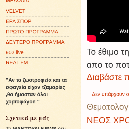
ΜΕΛΩΔΙΑ
VELVET
ΕΡΑ ΣΠΟΡ
ΠΡΩΤΟ ΠΡΟΓΡΑΜΜΑ
ΔΕΥΤΕΡΟ ΠΡΟΓΡΑΜΜΑ
Το έθιμο τ
902 live
REAL FM
απο το πο
Διαβάστε π
"Αν τα ζωοτροφεία και τα
σφαγεία είχαν τζαμαρίες
Δεν υπάρχουν σ
,θα ήμασταν όλοι
χορτοφάγοι! "
Θεματολογ
Σχετικά με μάς
ΝΕΟΣ ΧΡ
To
ΜΑΝΤΟΥΔΙ NEWS
δεν