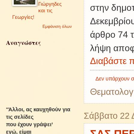
Γιώργηδες
στην δημοτ
και τις
Γεωργίες!
Δεκεμβρίου
Εμφάνιση όλων
άρθρο 74 τ
Αναγνώστες
λήψη αποφ
Διαβάστε π
Δεν υπάρχουν σ
Θεματολογ
''Άλλοι, ας καυχηθούν για
Σάββατο 22 
τις σελίδες
που έχουν γράψει’
εγώ, είμαι