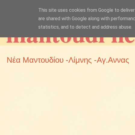
This site uses cookies from Google to deliver 
mantoudi n
are shared with Google along with performanc
statistics, and to detect and address abuse.
Νέα Μαντουδίου -Λίμνης -Αγ.Αννας