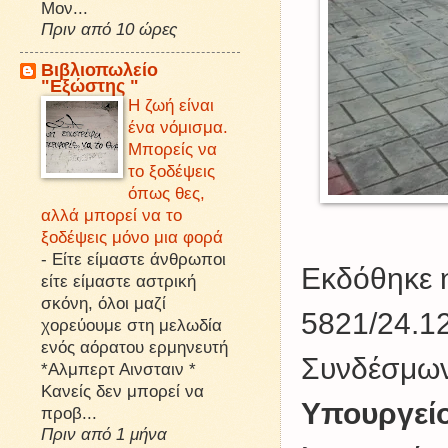
Μον...
Πριν από 10 ώρες
Βιβλιοπωλείο
"Εξώστης "
Η ζωή είναι
ένα νόμισμα.
Μπορείς να
το ξοδέψεις
όπως θες,
αλλά μπορεί να το
ξοδέψεις μόνο μια φορά
-
Είτε είμαστε άνθρωποι
Εκδόθηκε 
είτε είμαστε αστρική
σκόνη, όλοι μαζί
5821/24.1
χορεύουμε στη μελωδία
ενός αόρατου ερμηνευτή
Συνδέσμων
*Αλμπερτ Αινσταιν *
Κανείς δεν μπορεί να
Υπουργείο
προβ...
Πριν από 1 μήνα