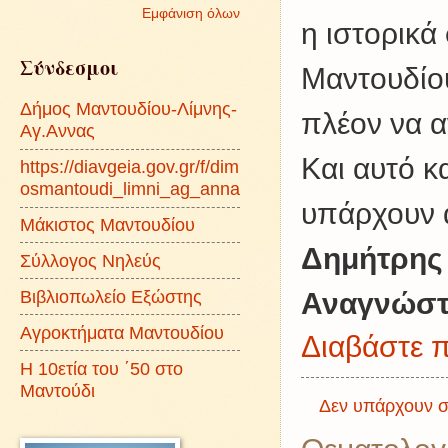
Εμφάνιση όλων
η ιστορικά
Σύνδεσμοι
Μαντουδίου
Δήμος Μαντουδίου-Λίμνης-
πλέον να α
Αγ.Αννας
Και αυτό κ
https://diavgeia.gov.gr/f/dim
osmantoudi_limni_ag_anna
υπάρχουν 
Μάκιστος Μαντουδίου
Δημήτρης
Σύλλογος Νηλεύς
Βιβλιοπωλείο Εξώστης
Αναγνώστ
Αγροκτήματα Μαντουδίου
Διαβάστε π
Η 10ετία του ΄50 στο
Μαντούδι
Δεν υπάρχουν σ