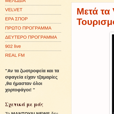
ΜΕΛΩΔΙΑ
Μετά τα
VELVET
ΕΡΑ ΣΠΟΡ
Τουρισμ
ΠΡΩΤΟ ΠΡΟΓΡΑΜΜΑ
ΔΕΥΤΕΡΟ ΠΡΟΓΡΑΜΜΑ
902 live
REAL FM
"Αν τα ζωοτροφεία και τα
σφαγεία είχαν τζαμαρίες
,θα ήμασταν όλοι
χορτοφάγοι! "
Σχετικά με μάς
To
ΜΑΝΤΟΥΔΙ NEWS
δεν