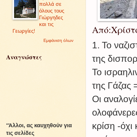
πολλά σε
όλους τους
Γιώργηδες
και τις
Από:Χρίστ
Γεωργίες!
Εμφάνιση όλων
1. Το ναζι
Αναγνώστες
της δισπο
Το ισραηλι
της Γάζας
Οι αναλογίε
ολοφάνερες
κρίση -όχι 
''Άλλοι, ας καυχηθούν για
τις σελίδες