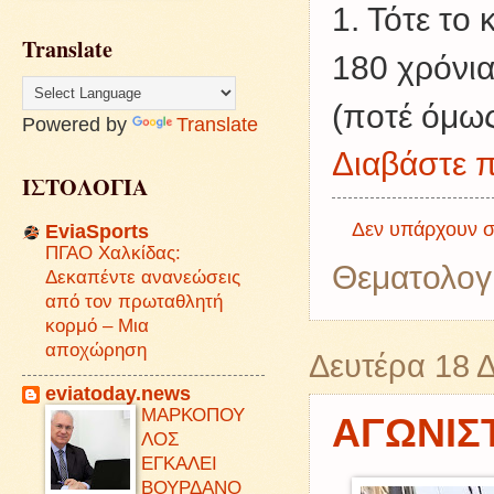
1. Τότε το
Translate
180 χρόνια
(ποτέ όμως
Powered by
Translate
Διαβάστε π
ΙΣΤΟΛΟΓΙΑ
Δεν υπάρχουν σ
EviaSports
ΠΓΑΟ Χαλκίδας:
Θεματολογ
Δεκαπέντε ανανεώσεις
από τον πρωταθλητή
κορμό – Μια
αποχώρηση
Δευτέρα 18 
eviatoday.news
ΜΑΡΚΟΠΟΥ
ΑΓΩΝΙΣ
ΛΟΣ
ΕΓΚΑΛΕΙ
ΒΟΥΡΔΑΝΟ