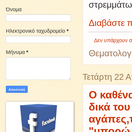
στρεμμάτω
Όνομα
Διαβάστε π
Ηλεκτρονικό ταχυδρομείο
*
Δεν υπάρχουν σ
Θεματολογ
Μήνυμα
*
Τετάρτη 22 Α
Ο καθέν
δικά του
αγάπες,τ
"μπορώ 