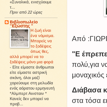
«Συνολικά, ενισχύουμε
τ...
Πριν από 22 ώρες
Βιβλιοπωλείο
"Εξώστης "
Η ζωή είναι
ένα νόμισμα.
Από :ΓΙΩ
Μπορείς να
το ξοδέψεις
όπως θες,
"Ε έπρεπ
αλλά μπορεί να το
ξοδέψεις μόνο μια φορά
πολύ,για 
-
Είτε είμαστε άνθρωποι
είτε είμαστε αστρική
μοναχικός 
σκόνη, όλοι μαζί
χορεύουμε στη μελωδία
ενός αόρατου ερμηνευτή
Διάβασα 
*Αλμπερτ Αινσταιν *
Κανείς δεν μπορεί να
στα τόσα ε
προβ...