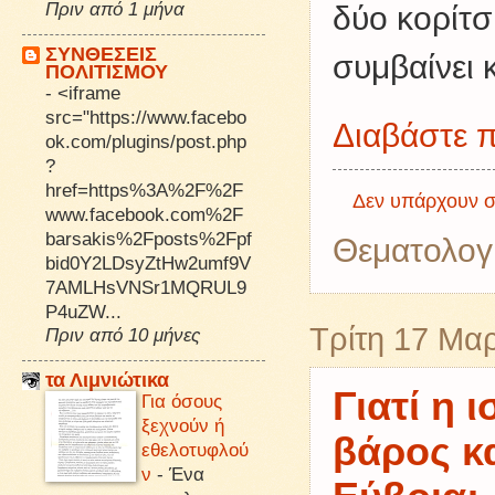
Πριν από 1 μήνα
δύο κορίτσ
ΣΥΝΘΕΣΕΙΣ
συμβαίνει 
ΠΟΛΙΤΙΣΜΟΥ
-
<iframe
src="https://www.facebo
Διαβάστε π
ok.com/plugins/post.php
?
href=https%3A%2F%2F
Δεν υπάρχουν σ
www.facebook.com%2F
barsakis%2Fposts%2Fpf
Θεματολογ
bid0Y2LDsyZtHw2umf9V
7AMLHsVNSr1MQRUL9
P4uZW...
Τρίτη 17 Μα
Πριν από 10 μήνες
τα Λιμνιώτικα
Γιατί η 
Για όσους
ξεχνούν ή
βάρος κα
εθελοτυφλού
ν
-
Ένα