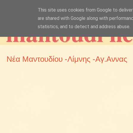
This site uses cookies from Google to deliver 
mantoudi n
are shared with Google along with performanc
statistics, and to detect and address abuse.
Νέα Μαντουδίου -Λίμνης -Αγ.Αννας