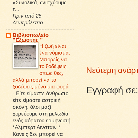
«Συνολικά, ενισχύουμε
τ...
Πριν από 25
δευτερόλεπτα
Βιβλιοπωλείο
"Εξώστης "
Η ζωή είναι
ένα νόμισμα.
Μπορείς να
το ξοδέψεις
Νεότερη ανάρ
όπως θες,
αλλά μπορεί να το
ξοδέψεις μόνο μια φορά
Εγγραφή σε
-
Είτε είμαστε άνθρωποι
είτε είμαστε αστρική
σκόνη, όλοι μαζί
χορεύουμε στη μελωδία
ενός αόρατου ερμηνευτή
*Αλμπερτ Αινσταιν *
Κανείς δεν μπορεί να