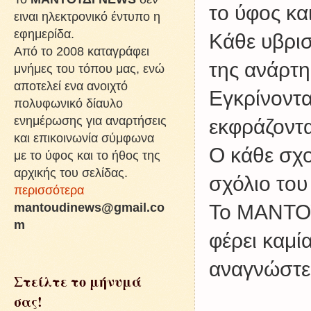
το ύφος κα
ειναι ηλεκτρονικό έντυπο η
εφημερίδα.
Kάθε υβρισ
Από το 2008 καταγράφει
της ανάρτη
μνήμες του τόπου μας, ενώ
αποτελεί ενα ανοιχτό
Εγκρίνοντα
πολυφωνικό δίαυλο
ενημέρωσης για αναρτήσεις
εκφράζοντα
και επικοινωνία σύμφωνα
Ο κάθε σχο
με το ύφος και το ήθος της
αρχικής του σελίδας.
σχόλιο του
περισσότερα
mantoudinews@gmail.co
Το ΜΑΝΤΟΥ
m
φέρει καμί
αναγνώστες
Στείλτε το μήνυμά
σας!