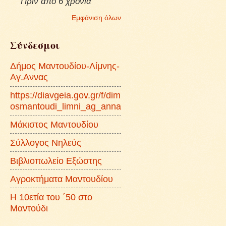
Πριν από 6 χρόνια
Εμφάνιση όλων
Σύνδεσμοι
Δήμος Μαντουδίου-Λίμνης-
Αγ.Αννας
https://diavgeia.gov.gr/f/dim
osmantoudi_limni_ag_anna
Μάκιστος Μαντουδίου
Σύλλογος Νηλεύς
Βιβλιοπωλείο Εξώστης
Αγροκτήματα Μαντουδίου
Η 10ετία του ΄50 στο
Μαντούδι