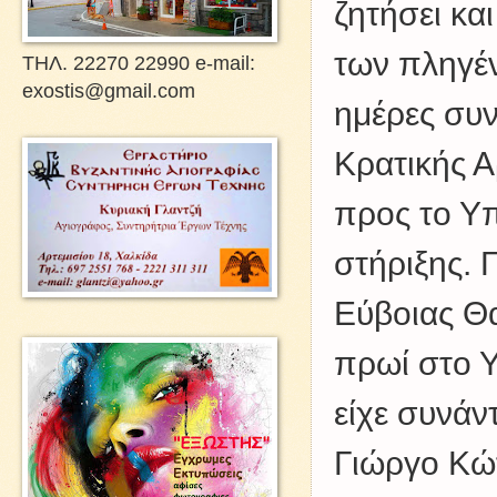
ζητήσει κα
των πληγέν
ΤΗΛ. 22270 22990 e-mail:
exostis@gmail.com
ημέρες συν
Κρατικής 
προς το Υ
στήριξης. 
Εύβοιας Θ
πρωί στο 
είχε συνάν
Γιώργο Κώ