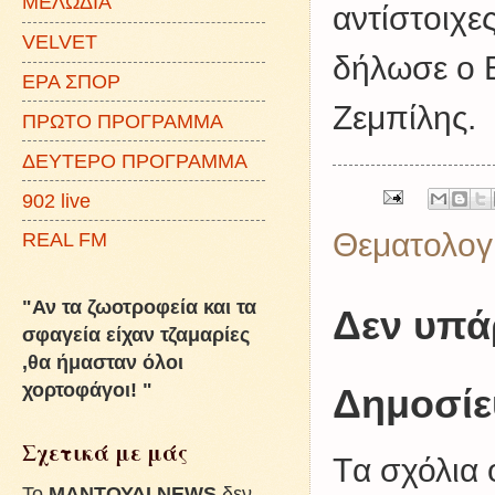
ΜΕΛΩΔΙΑ
αντίστοιχε
VELVET
δήλωσε ο 
ΕΡΑ ΣΠΟΡ
Ζεμπίλης.
ΠΡΩΤΟ ΠΡΟΓΡΑΜΜΑ
ΔΕΥΤΕΡΟ ΠΡΟΓΡΑΜΜΑ
902 live
Θεματολογ
REAL FM
"Αν τα ζωοτροφεία και τα
Δεν υπά
σφαγεία είχαν τζαμαρίες
,θα ήμασταν όλοι
χορτοφάγοι! "
Δημοσίε
Σχετικά με μάς
Tα σχόλια 
To
ΜΑΝΤΟΥΔΙ NEWS
δεν