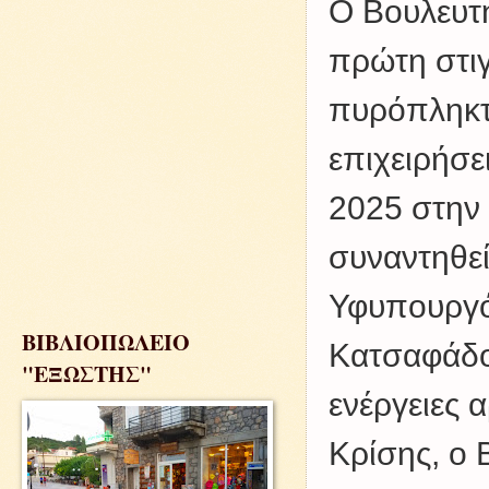
Ο Βουλευτ
πρώτη στι
πυρόπληκτο
επιχειρήσε
2025 στην 
συναντηθεί
Υφυπουργό
ΒΙΒΛΙΟΠΩΛΕΙΟ
Κατσαφάδο.
"ΕΞΩΣΤΗΣ"
ενέργειες 
Κρίσης, ο 