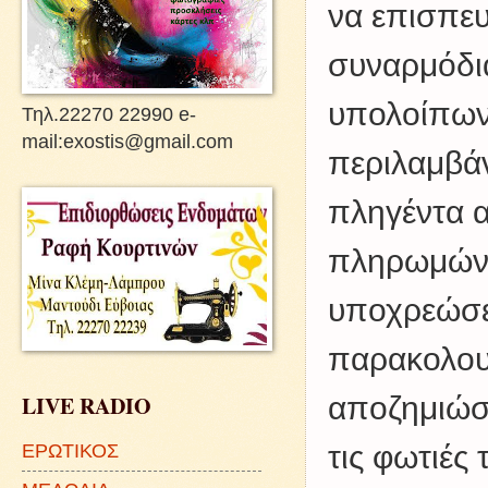
να επισπευ
συναρμόδι
υπολοίπων
Τηλ.22270 22990 e-
mail:exostis@gmail.com
περιλαμβάν
πληγέντα α
πληρωμών 
υποχρεώσε
παρακολουθ
LIVE RADIO
αποζημιώσ
τις φωτιές
ΕΡΩΤΙΚΟΣ