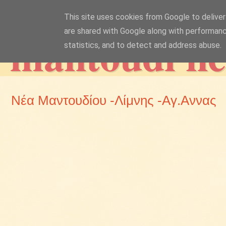
This site uses cookies from Google to deliver 
mantoudi n
are shared with Google along with performanc
statistics, and to detect and address abuse.
Νέα Μαντουδίου -Λίμνης -Αγ.Αννας