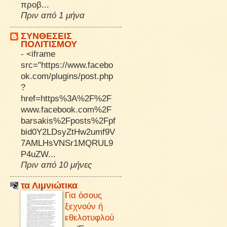
προβ...
Πριν από 1 μήνα
ΣΥΝΘΕΣΕΙΣ
ΠΟΛΙΤΙΣΜΟΥ
-
<iframe
src="https://www.facebo
ok.com/plugins/post.php
?
href=https%3A%2F%2F
www.facebook.com%2F
barsakis%2Fposts%2Fpf
bid0Y2LDsyZtHw2umf9V
7AMLHsVNSr1MQRUL9
P4uZW...
Πριν από 10 μήνες
τα Λιμνιώτικα
Για όσους
ξεχνούν ή
εθελοτυφλού