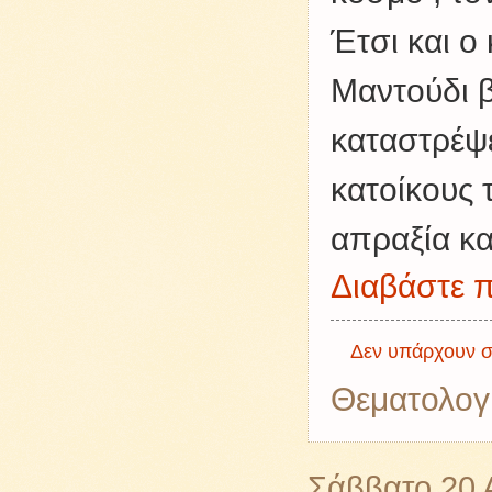
Έτσι και ο
Μαντούδι β
καταστρέψ
κατοίκους 
απραξία κα
Διαβάστε π
Δεν υπάρχουν σ
Θεματολογ
Σάββατο 20 