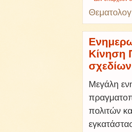
Θεματολογ
Eνημερω
Κίνηση 
σχεδίων
Μεγάλη εν
πραγματοπ
πολιτών κα
εγκατάστα