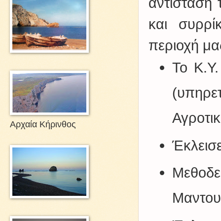
αντίσταση
και συρρ
περιοχή μα
Το Κ.Υ
(υπηρε
Αγροτικ
Αρχαία Κήρινθος
Έκλεισ
Μεθοδε
Μαντου