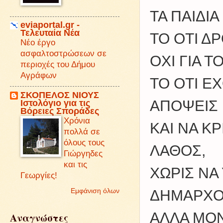
ΤΑ ΠΑΙΔΙ
eviaportal.gr -
Τελευταία Νέα
ΤΟ ΟΤΙ Δ
Νέο έργο
ασφαλτοστρώσεων σε
ΟΧΙ ΓΙΑ Τ
περιοχές του Δήμου
Αγράφων
ΤΟ ΟΤΙ Ε
ΣΚΟΠΕΛΟΣ ΝΙΟΥΣ
Iστολόγιο για τις
ΑΠΟΨΕΙΣ
Βόρειες Σποράδες
Χρόνια
ΚΑΙ ΝΑ ΚΡ
πολλά σε
όλους τους
ΛΑΘΟΣ,
Γιώργηδες
και τις
ΧΩΡΙΣ Ν
Γεωργίες!
ΔΗΜΑΡΧΟ
Εμφάνιση όλων
ΑΛΛΑ ΜΟΝ
Αναγνώστες