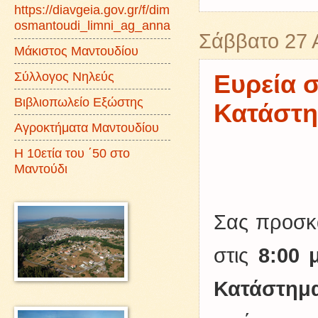
https://diavgeia.gov.gr/f/dim
osmantoudi_limni_ag_anna
Σάββατο 27 
Μάκιστος Μαντουδίου
Σύλλογος Νηλεύς
Eυρεία 
Βιβλιοπωλείο Εξώστης
Κατάστη
Αγροκτήματα Μαντουδίου
Η 10ετία του ΄50 στο
Μαντούδι
Σας προσκ
στις
8:00 μ
Κατάστημ