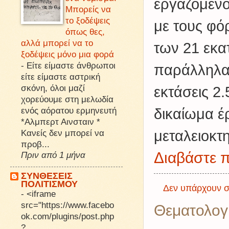
εργαζόμενου
Μπορείς να
το ξοδέψεις
με τους φό
όπως θες,
αλλά μπορεί να το
των 21 εκα
ξοδέψεις μόνο μια φορά
-
Είτε είμαστε άνθρωποι
παράλληλα κ
είτε είμαστε αστρική
σκόνη, όλοι μαζί
εκτάσεις 2
χορεύουμε στη μελωδία
ενός αόρατου ερμηνευτή
δικαίωμα έ
*Αλμπερτ Αινσταιν *
Κανείς δεν μπορεί να
μεταλειοκτ
προβ...
Διαβάστε π
Πριν από 1 μήνα
ΣΥΝΘΕΣΕΙΣ
ΠΟΛΙΤΙΣΜΟΥ
Δεν υπάρχουν σ
-
<iframe
src="https://www.facebo
Θεματολογ
ok.com/plugins/post.php
?