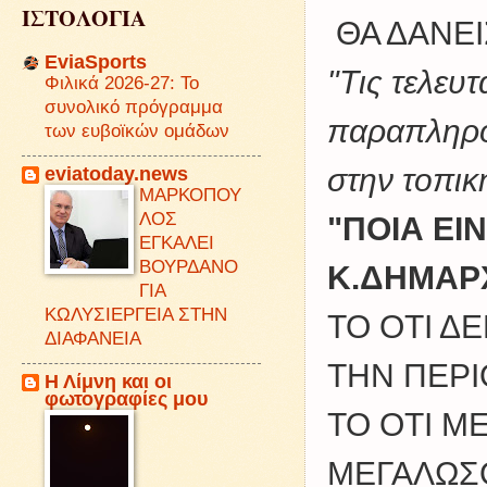
ΙΣΤΟΛΟΓΙΑ
ΘΑ ΔΑΝΕΙ
EviaSports
"Τις τελευ
Φιλικά 2026-27: Το
συνολικό πρόγραμμα
παραπληρο
των ευβοϊκών ομάδων
eviatoday.news
στην τοπικ
ΜΑΡΚΟΠΟΥ
ΛΟΣ
"ΠΟΙΑ Ε
ΕΓΚΑΛΕΙ
ΒΟΥΡΔΑΝΟ
Κ.ΔΗΜΑΡ
ΓΙΑ
ΚΩΛΥΣΙΕΡΓΕΙΑ ΣΤΗΝ
ΤΟ ΟΤΙ 
ΔΙΑΦΑΝΕΙΑ
ΤΗΝ ΠΕΡΙ
Η Λίμνη και οι
φωτογραφίες μου
ΤΟ ΟΤΙ Μ
ΜΕΓΑΛΩΣ