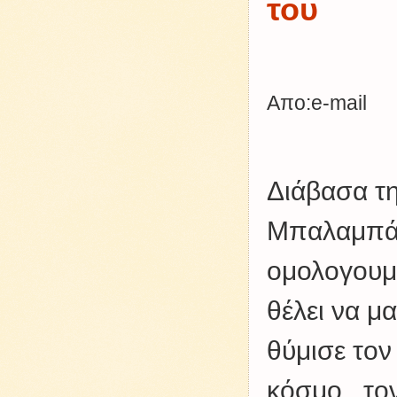
του
Απο:e-mail
Διάβασα τη
Μπαλαμπά
ομολογουμ
θέλει να μ
θύμισε τον
κόσμο , το