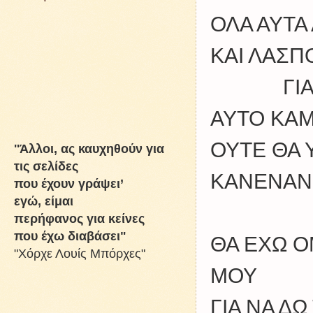
ΟΛΑ ΑΥΤΑ
ΚΑΙ ΛΑΣΠ
ΓΙΑΤΙ Δ
ΑΥΤΟ ΚΑΜ
ΟΥΤΕ ΘΑ
''Άλλοι, ας καυχηθούν για
τις σελίδες
ΚΑΝΕΝΑΝ
που έχουν γράψει’
εγώ, είμαι
περήφανος για κείνες
που έχω διαβάσει"
ΘΑ ΕΧΩ ΟΜ
"Χόρχε Λουίς Μπόρχες"
ΜΟΥ
ΓΙΑ ΝΑ ΔΩ 