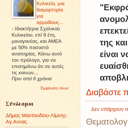
Κυλικεία, μια
"Εκφρά
διαμαρτυρία
για
ανομο
αρμοδίους...
-
Ιδιοκτήτρια Σχολικού
επεκτε
Κυλικείου, επί 8 έτη,
της κα
μονογονέας, και ΑΜΕΑ
με 50% ποσοστό
είναι 
αναπηρίας. Κάνω αυτό
τον πρόλογο, για να
ευαίσθ
επισημάνω ότι σε αυτές
τις κοινων...
αποβλή
Πριν από 6 χρόνια
Εμφάνιση όλων
Διαβάστε π
Σύνδεσμοι
Δεν υπάρχουν σ
Δήμος Μαντουδίου-Λίμνης-
Θεματολογ
Αγ.Αννας