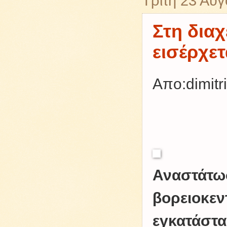
Τρίτη 23 Αυ
Στη δια
εισέρχε
Απο:dimitri
Αναστάτω
βορειοκεν
εγκατάστα