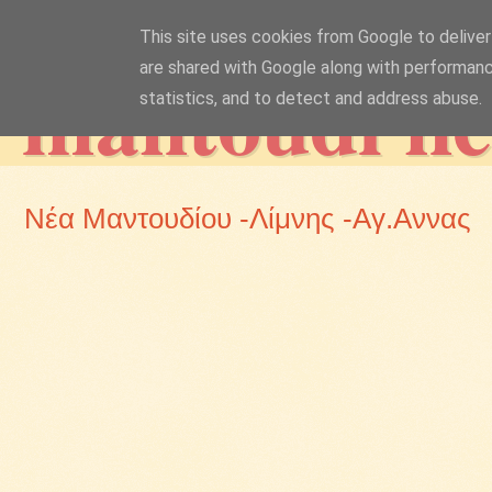
This site uses cookies from Google to deliver 
mantoudi n
are shared with Google along with performanc
statistics, and to detect and address abuse.
Νέα Μαντουδίου -Λίμνης -Αγ.Αννας