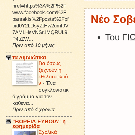
href=https%3A%2F%2F
www.facebook.com%2F
Νέο Σοβέ
barsakis%2Fposts%2Fpf
bid0Y2LDsyZtHw2umf9V
7AMLHsVNSr1MQRUL9
Του Γ
P4uZW...
Πριν από 10 μήνες
τα Λιμνιώτικα
Για όσους
ξεχνούν ή
εθελοτυφλού
ν
-
Ένα
συγκλονιστικ
ό γράμμα για τον
καθένα...
Πριν από 4 χρόνια
"ΒΟΡΕΙΑ ΕΥΒΟΙΑ" η
εφημερίδα
Σχολικά