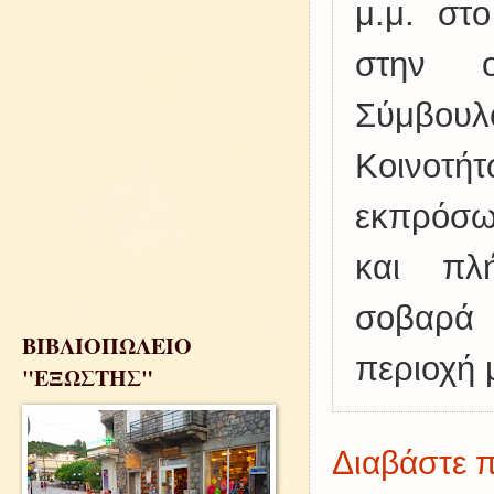
μ.μ. στ
στην ο
Σύμβουλο
Κοινοτήτ
εκπρόσω
και πλ
σοβαρά 
ΒΙΒΛΙΟΠΩΛΕΙΟ
περιοχή 
"ΕΞΩΣΤΗΣ"
Διαβάστε π