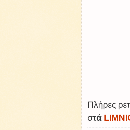
Πλήρες ρεπ
στ
ά
LIMNI