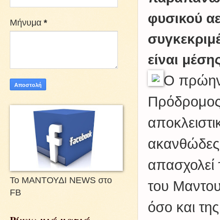
φυσικού αε
Μήνυμα
*
συγκεκριμ
είναι μέση
Ο πρώην
Πρόδρομος
αποκλειστι
ακανθώδες 
απασχολεί 
Το ΜΑΝΤΟΥΔΙ NEWS στο
του Μαντου
FB
όσο και τη