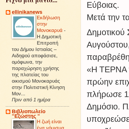
Ρίχνω μιά ματιά...
Εύβοιας.
ellinikanews
Μετά την τ
Εκδήλωση
στην
Μονοκαρυά
-
Δημοτικού 
Η Δημοτική
Επιτροπή
Αυγούστου,
του Δήμου Ιστιαίας –
παραβρέθηκ
Αιδηψού αποφάσισε,
ομόφωνα, την
«Η ΤΕΡΝΑ 
παραχώρηση χρήσης
της πλατείας του
πρώην επιχ
οικισμού Μονοκαρυάς
στην Πολιτιστική Κίνηση
πλήρωσε 1
Μον...
Πριν από 1 ημέρα
Δημόσιο. Π
Βιβλιοπωλείο
"Εξώστης "
υποχρεώσει
Η ζωή είναι
ένα νόμισμα.