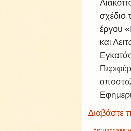
Λιακόπο
σχέδιο 
έργου «
και Λει
Εγκατάσ
Περιφέρ
αποσταλ
Εφημερ
Διαβάστε π
Δεν υπάρχουν σ