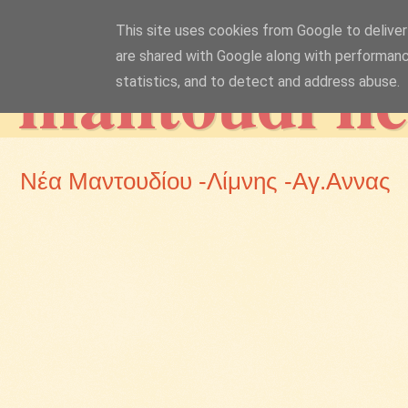
This site uses cookies from Google to deliver 
mantoudi n
are shared with Google along with performanc
statistics, and to detect and address abuse.
Νέα Μαντουδίου -Λίμνης -Αγ.Αννας