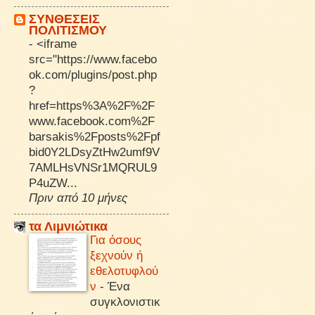
ΣΥΝΘΕΣΕΙΣ
ΠΟΛΙΤΙΣΜΟΥ
-
<iframe
src="https://www.facebo
ok.com/plugins/post.php
?
href=https%3A%2F%2F
www.facebook.com%2F
barsakis%2Fposts%2Fpf
bid0Y2LDsyZtHw2umf9V
7AMLHsVNSr1MQRUL9
P4uZW...
Πριν από 10 μήνες
τα Λιμνιώτικα
Για όσους
ξεχνούν ή
εθελοτυφλού
ν
-
Ένα
συγκλονιστικ