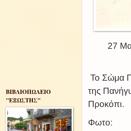
27 Μαί
Το Σώμα 
της Πανήγ
ΒΙΒΛΙΟΠΩΛΕΙΟ
"ΕΞΩΣΤΗΣ"
Προκόπι.
Φωτο: