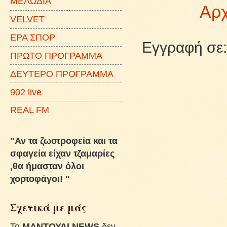
ΜΕΛΩΔΙΑ
Αρχ
VELVET
ΕΡΑ ΣΠΟΡ
Εγγραφή σε
ΠΡΩΤΟ ΠΡΟΓΡΑΜΜΑ
ΔΕΥΤΕΡΟ ΠΡΟΓΡΑΜΜΑ
902 live
REAL FM
"Αν τα ζωοτροφεία και τα
σφαγεία είχαν τζαμαρίες
,θα ήμασταν όλοι
χορτοφάγοι! "
Σχετικά με μάς
To
ΜΑΝΤΟΥΔΙ NEWS
δεν