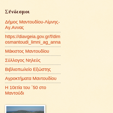
Σύνδεσμοι
Δήμος Μαντουδίου-Λίμνης-
Αγ.Αννας
https://diavgeia.gov.gr/f/dim
osmantoudi_limni_ag_anna
Μάκιστος Μαντουδίου
Σύλλογος Νηλεύς
Βιβλιοπωλείο Εξώστης
Αγροκτήματα Μαντουδίου
Η 10ετία του ΄50 στο
Μαντούδι