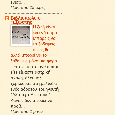
ενισχ...
Πριν από 19 ώρες
Βιβλιοπωλείο
"Εξώστης "
Η ζωή είναι
ένα νόμισμα.
Μπορείς να
το ξοδέψεις
όπως θες,
αλλά μπορεί να το
ξοδέψεις μόνο μια φορά
-
Είτε είμαστε άνθρωποι
είτε είμαστε αστρική
σκόνη, όλοι μαζί
χορεύουμε στη μελωδία
ενός αόρατου ερμηνευτή
*Αλμπερτ Αινσταιν *
Κανείς δεν μπορεί να
προβ...
Πριν από 1 μήνα