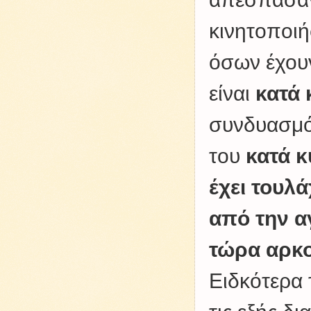
κινητοποιή
όσων έχουν
είναι
κατά 
συνδυασμό
του
κατά κ
έχει τουλ
από την α
τώρα αρκο
Ειδκότερα 