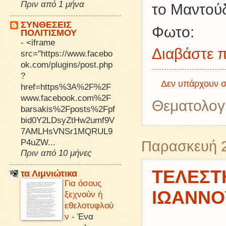
Πριν από 1 μήνα
το Μαντούδι
ΣΥΝΘΕΣΕΙΣ
Φωτο:
ΠΟΛΙΤΙΣΜΟΥ
-
<iframe
Διαβάστε π
src="https://www.facebo
ok.com/plugins/post.php
?
Δεν υπάρχουν σ
href=https%3A%2F%2F
www.facebook.com%2F
Θεματολογ
barsakis%2Fposts%2Fpf
bid0Y2LDsyZtHw2umf9V
7AMLHsVNSr1MQRUL9
P4uZW...
Παρασκευή 2
Πριν από 10 μήνες
ΤΕΛΕΣΤ
τα Λιμνιώτικα
Για όσους
ΙΩΑΝΝΟ
ξεχνούν ή
εθελοτυφλού
ν
-
Ένα