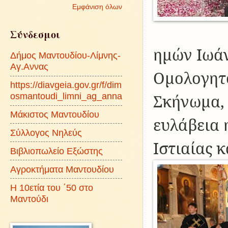
Εμφάνιση όλων
Σύνδεσμοι
ημών Ιωά
Δήμος Μαντουδίου-Λίμνης-
Αγ.Αννας
Ομολογητο
https://diavgeia.gov.gr/f/dim
osmantoudi_limni_ag_anna
Σκήνωμα, 
Μάκιστος Μαντουδίου
ευλάβεια 
Σύλλογος Νηλεύς
Ιστιαίας 
Βιβλιοπωλείο Εξώστης
Αγροκτήματα Μαντουδίου
Η 10ετία του ΄50 στο
Μαντούδι