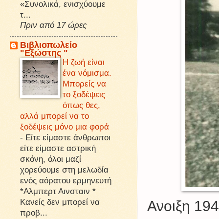
«Συνολικά, ενισχύουμε
τ...
Πριν από 17 ώρες
Βιβλιοπωλείο
"Εξώστης "
Η ζωή είναι
ένα νόμισμα.
Μπορείς να
το ξοδέψεις
όπως θες,
αλλά μπορεί να το
ξοδέψεις μόνο μια φορά
-
Είτε είμαστε άνθρωποι
είτε είμαστε αστρική
σκόνη, όλοι μαζί
χορεύουμε στη μελωδία
ενός αόρατου ερμηνευτή
*Αλμπερτ Αινσταιν *
Κανείς δεν μπορεί να
Ανοιξη 194
προβ...