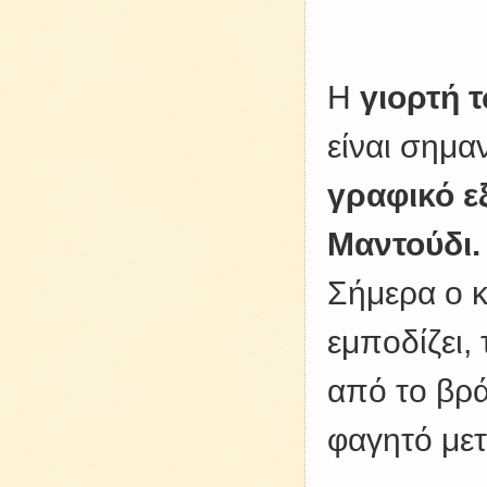
Η
γιορτή 
είναι σημαν
γραφικό ε
Μαντούδι.
Σήμερα ο κ
εμποδίζει,
από το βρά
φαγητό μετ