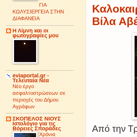
ΓΙΑ
Καλοκαιρ
ΚΩΛΥΣΙΕΡΓΕΙΑ ΣΤΗΝ
Βίλα Αβ
ΔΙΑΦΑΝΕΙΑ
Η Λίμνη και οι
φωτογραφίες μου
eviaportal.gr -
Τελευταία Νέα
Νέο έργο
ασφαλτοστρώσεων σε
περιοχές του Δήμου
Αγράφων
ΣΚΟΠΕΛΟΣ ΝΙΟΥΣ
Iστολόγιο για τις
Από την Τρ
Βόρειες Σποράδες
Χρόνια