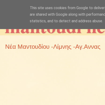
This site uses cookies from Google to deliver 
mantoudi n
are shared with Google along with performanc
statistics, and to detect and address abuse.
Νέα Μαντουδίου -Λίμνης -Αγ.Αννας