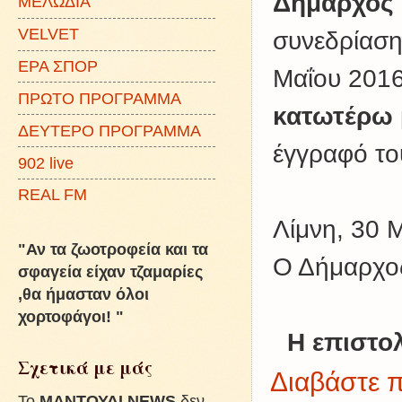
Δήμαρχος 
ΜΕΛΩΔΙΑ
VELVET
συνεδρίαση
ΕΡΑ ΣΠΟΡ
Μαΐου 201
ΠΡΩΤΟ ΠΡΟΓΡΑΜΜΑ
κατωτέρω
ΔΕΥΤΕΡΟ ΠΡΟΓΡΑΜΜΑ
έγγραφό το
902 live
REAL FM
Λίμνη, 30 
"Αν τα ζωοτροφεία και τα
Ο Δήμαρχο
σφαγεία είχαν τζαμαρίες
,θα ήμασταν όλοι
χορτοφάγοι! "
H επιστολ
Σχετικά με μάς
Διαβάστε π
To
ΜΑΝΤΟΥΔΙ NEWS
δεν