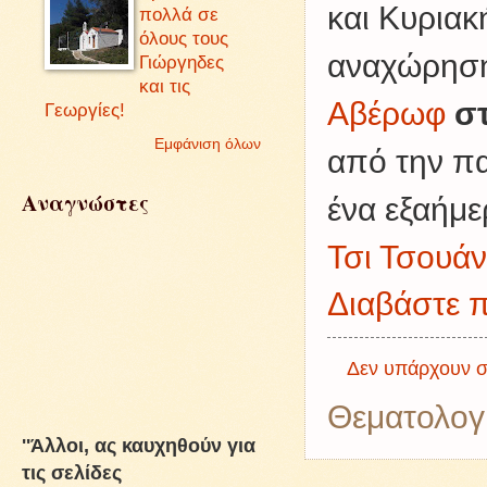
και Κυριακ
πολλά σε
όλους τους
αναχώρηση
Γιώργηδες
και τις
Αβέρωφ
σ
Γεωργίες!
Εμφάνιση όλων
από την πα
Αναγνώστες
ένα εξαήμε
Τσι Τσουάν
Διαβάστε π
Δεν υπάρχουν σ
Θεματολογ
''Άλλοι, ας καυχηθούν για
τις σελίδες