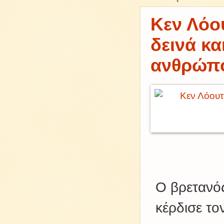
Κεν Λόου
δεινά κα
ανθρώπ
Ο βρετανό
κέρδισε το