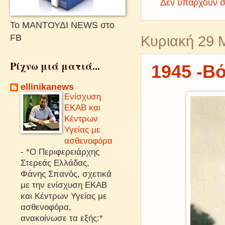
Δεν υπάρχουν σ
Το ΜΑΝΤΟΥΔΙ NEWS στο
FB
Κυριακή 29 
Ρίχνω μιά ματιά...
1945 -Β
ellinikanews
Ενίσχυση
ΕΚΑΒ και
Κέντρων
Υγείας με
ασθενοφόρα
-
*Ο Περιφερειάρχης
Στερεάς Ελλάδας,
Φάνης Σπανός, σχετικά
με την ενίσχυση ΕΚΑΒ
και Κέντρων Υγείας με
ασθενοφόρα,
ανακοίνωσε τα εξής:*