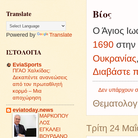
Βίος
Translate
Ο Άγιος Ιω
Powered by
Translate
1690
στην 
ΙΣΤΟΛΟΓΙΑ
Ουκρανίας
EviaSports
Διαβάστε π
ΠΓΑΟ Χαλκίδας:
Δεκαπέντε ανανεώσεις
από τον πρωταθλητή
Δεν υπάρχουν σ
κορμό – Μια
αποχώρηση
Θεματολογ
eviatoday.news
ΜΑΡΚΟΠΟΥ
ΛΟΣ
Τρίτη 24 Μα
ΕΓΚΑΛΕΙ
ΒΟΥΡΔΑΝΟ