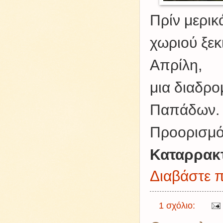
Πρίν μερικ
χωριού ξεκ
Απρίλη,
μια διαδρο
Παπάδων.
Προορισμ
Καταρρακ
Διαβάστε π
1 σχόλιο: