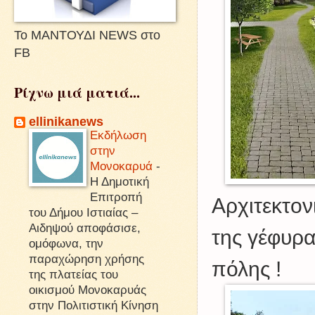
Το ΜΑΝΤΟΥΔΙ NEWS στο
FB
Ρίχνω μιά ματιά...
ellinikanews
Εκδήλωση
στην
Μονοκαρυά
-
Η Δημοτική
Επιτροπή
Αρχιτεκτο
του Δήμου Ιστιαίας –
Αιδηψού αποφάσισε,
της γέφυρα
ομόφωνα, την
παραχώρηση χρήσης
πόλης !
της πλατείας του
οικισμού Μονοκαρυάς
στην Πολιτιστική Κίνηση