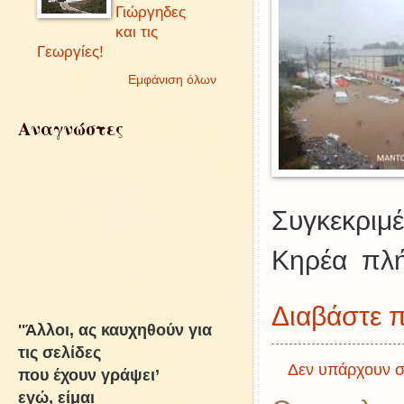
Γιώργηδες
και τις
Γεωργίες!
Εμφάνιση όλων
Αναγνώστες
Συγκεκριμέ
Κηρέα πλήτ
Διαβάστε π
''Άλλοι, ας καυχηθούν για
τις σελίδες
Δεν υπάρχουν σ
που έχουν γράψει’
εγώ, είμαι