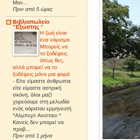
Μον...
Πριν από 5 ώρες
Βιβλιοπωλείο
"Εξώστης "
Η ζωή είναι
ένα νόμισμα.
Μπορείς να
το ξοδέψεις
όπως θες,
αλλά μπορεί να το
ξοδέψεις μόνο μια φορά
-
Είτε είμαστε άνθρωποι
είτε είμαστε αστρική
σκόνη, όλοι μαζί
χορεύουμε στη μελωδία
ενός αόρατου ερμηνευτή
*Αλμπερτ Αινσταιν *
Κανείς δεν μπορεί να
προβ...
Πριν από 1 μήνα