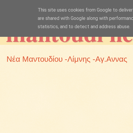
This site uses cookies from Google to deliver 
mantoudi n
are shared with Google along with performanc
statistics, and to detect and address abuse.
Νέα Μαντουδίου -Λίμνης -Αγ.Αννας