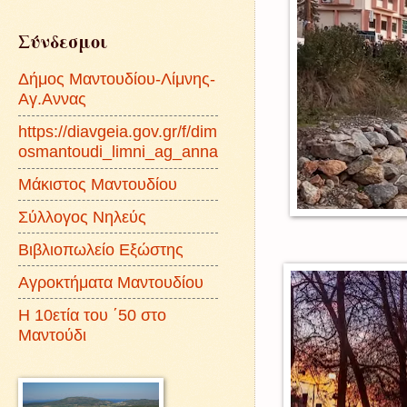
Σύνδεσμοι
Δήμος Μαντουδίου-Λίμνης-
Αγ.Αννας
https://diavgeia.gov.gr/f/dim
osmantoudi_limni_ag_anna
Μάκιστος Μαντουδίου
Σύλλογος Νηλεύς
Βιβλιοπωλείο Εξώστης
Αγροκτήματα Μαντουδίου
Η 10ετία του ΄50 στο
Μαντούδι