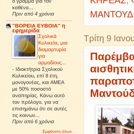
ΚΗΡΕΑΣ
,
ό γράμμα για τον
καθένα...
ΜΑΝΤΟΥΔ
Πριν από 4 χρόνια
"ΒΟΡΕΙΑ ΕΥΒΟΙΑ" η
εφημερίδα
Σχολικά
Τρίτη 9 Ιανο
Κυλικεία, μια
διαμαρτυρία
Παρέμβα
για
αρμοδίους...
αισθητι
-
Ιδιοκτήτρια Σχολικού
Κυλικείου, επί 8 έτη,
παραποτ
μονογονέας, και ΑΜΕΑ
με 50% ποσοστό
Μαντούδ
αναπηρίας. Κάνω αυτό
τον πρόλογο, για να
επισημάνω ότι σε αυτές
τις κοινων...
Πριν από 6 χρόνια
Εμφάνιση όλων