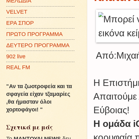
ΜΕΛΩΔΙΑ
VELVET
ΕΡΑ ΣΠΟΡ
ΠΡΩΤΟ ΠΡΟΓΡΑΜΜΑ
ΔΕΥΤΕΡΟ ΠΡΟΓΡΑΜΜΑ
Από:Μιχαή
902 live
REAL FM
Η Επιστήμη
"Αν τα ζωοτροφεία και τα
σφαγεία είχαν τζαμαρίες
Απαιτούμε 
,θα ήμασταν όλοι
Εύβοιας!
χορτοφάγοι! "
​Η ομάδα 
Σχετικά με μάς
κορυφαία π
To
ΜΑΝΤΟΥΔΙ NEWS
δεν