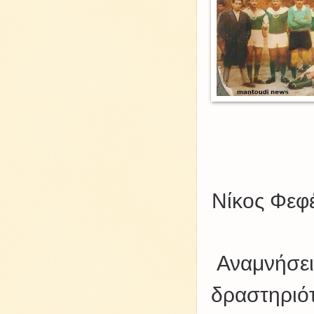
Νίκος Φεφ
Αναμνήσεις
δραστηριότ