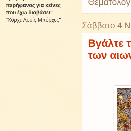
Θεματολογ
περήφανος για κείνες
που έχω διαβάσει"
"Χόρχε Λουίς Μπόρχες"
Σάββατο 4 Ν
Βγάλτε τ
των αιω