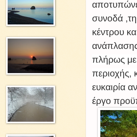
αποτυπώνετ
συνοδά ,τη
κέντρου κα
ανάπλασης
πλήρως με 
περιοχής, 
ευκαιρία α
έργο
προϋπ