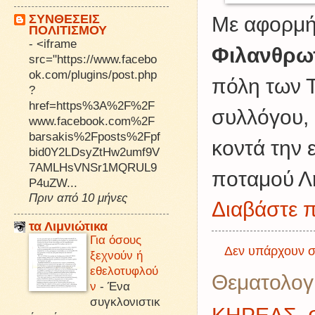
ΣΥΝΘΕΣΕΙΣ
Με αφορμή
ΠΟΛΙΤΙΣΜΟΥ
-
<iframe
Φιλανθρω
src="https://www.facebo
ok.com/plugins/post.php
πόλη των Τ
?
href=https%3A%2F%2F
συλλόγου, 
www.facebook.com%2F
barsakis%2Fposts%2Fpf
κοντά την 
bid0Y2LDsyZtHw2umf9V
7AMLHsVNSr1MQRUL9
ποταμού Λ
P4uZW...
Πριν από 10 μήνες
Διαβάστε π
τα Λιμνιώτικα
Για όσους
Δεν υπάρχουν σ
ξεχνούν ή
εθελοτυφλού
Θεματολογ
ν
-
Ένα
συγκλονιστικ