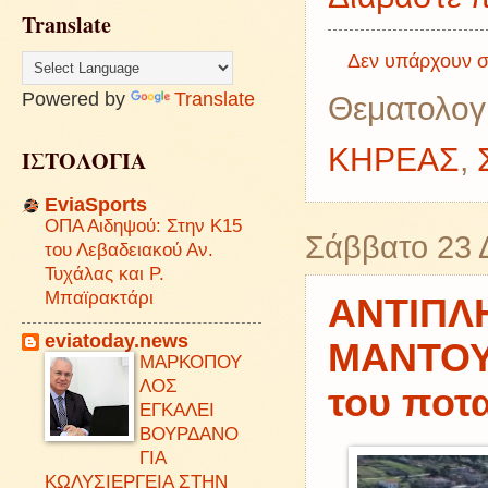
Translate
Δεν υπάρχουν σ
Powered by
Translate
Θεματολογ
ΚΗΡΕΑΣ
,
ΙΣΤΟΛΟΓΙΑ
EviaSports
ΟΠΑ Αιδηψού: Στην Κ15
Σάββατο 23 
του Λεβαδειακού Αν.
Τυχάλας και Ρ.
Μπαϊρακτάρι
ΑΝΤΙΠΛ
eviatoday.news
ΜΑΝΤΟΥΔ
ΜΑΡΚΟΠΟΥ
ΛΟΣ
του ποτ
ΕΓΚΑΛΕΙ
ΒΟΥΡΔΑΝΟ
ΓΙΑ
ΚΩΛΥΣΙΕΡΓΕΙΑ ΣΤΗΝ