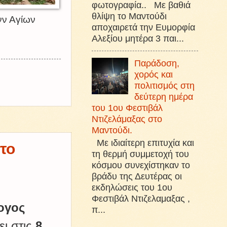
φωτογραφία.. Με βαθιά
θλίψη το Μαντούδι
νν Αγίων
αποχαιρετά την Ευμορφία
Αλεξίου μητέρα 3 παι...
Παράδοση,
χορός και
πολιτισμός στη
δεύτερη ημέρα
του 1ου Φεστιβάλ
Ντιζελάμαξας στο
Μαντούδι.
Με ιδιαίτερη επιτυχία και
το
τη θερμή συμμετοχή του
κόσμου συνεχίστηκαν το
βράδυ της Δευτέρας οι
εκδηλώσεις του 1ου
Φεστιβάλ Ντιζελαμαξας ,
ογος
π...
ι στις
8