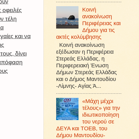
ουν
Κοινή
 οφειλές
ανακοίνωση
ν τέλη
Περιφέρειας και
ια
Δήμου για τις
γαίες και να
ακτές κολύμβησης
Κοινή ανακοίνωση
ις
εξέδωσαν η Περιφέρεια
τους, δίνει
Στερεάς Ελλάδας, η
 απόφαση
Περιφερειακή Ένωση
ους
Δήμων Στερεάς Ελλάδας
και ο Δήμος Μαντουδίου
-Λίμνης- Αγίας Ά...
«Μάχη μέχρι
τέλους» για την
ιδιωτικοποίηση
του νερού σε
ΔΕΥΑ και ΤΟΕΒ, του
Δήμου Μαντουδίου-