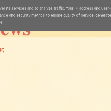
er its services and to analyze traffic. Your IP address and user
news
ance and security metrics to ensure quality of service, generat
e.
ας