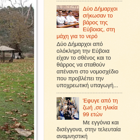
Δύο Δήμαρχοι
σήκωσαν το
βάρος της
Εύβοιας, στη
μάχη για το νερό
Δύο Δήμαρχοι από
ολόκληρη την Εύβοια
είχαν το σθένος και το
θάρρος να σταθούν
απέναντι στο νομοσχέδιο
που προβλέπει την
υποχρεωτική υπαγωγή...
Έφυγε από τη
ζωή ,σε ηλικία
99 ετών
Με εγγόνια και
δισέγγονα, στην τελευταία
αναμνηστική