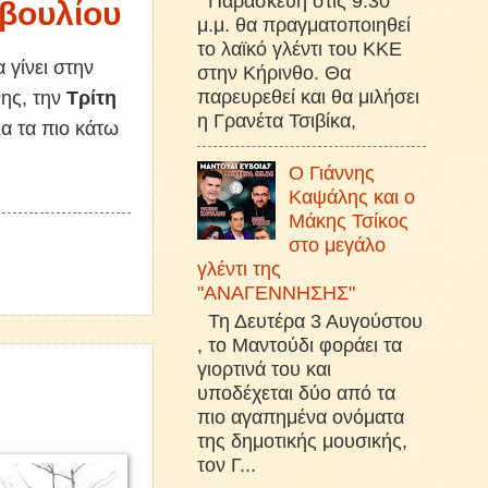
Παρασκευή στις 9:30
μβουλίου
μ.μ. θα πραγματοποιηθεί
το λαϊκό γλέντι του ΚΚΕ
 γίνει στην
στην Κήρινθο. Θα
παρευρεθεί και θα μιλήσει
νης, την
Τρίτη
η Γρανέτα Τσιβίκα,
α τα πιο κάτω
Ο Γιάννης
Καψάλης και ο
Μάκης Τσίκος
στο μεγάλο
γλέντι της
"ΑΝΑΓΕΝΝΗΣΗΣ"
Τη Δευτέρα 3 Αυγούστου
, το Μαντούδι φοράει τα
γιορτινά του και
υποδέχεται δύο από τα
πιο αγαπημένα ονόματα
της δημοτικής μουσικής,
τον Γ...