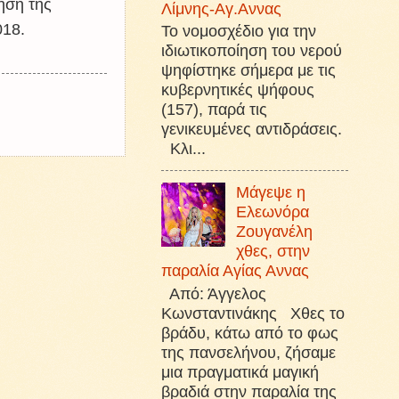
ηση της
Λίμνης-Αγ.Αννας
018.
Το νομοσχέδιο για την
ιδιωτικοποίηση του νερού
ψηφίστηκε σήμερα με τις
κυβερνητικές ψήφους
(157), παρά τις
γενικευμένες αντιδράσεις.
Κλι...
Μάγεψε η
Ελεωνόρα
Ζουγανέλη
χθες, στην
παραλία Αγίας Αννας
Από: Άγγελος
Κωνσταντινάκης Χθες το
βράδυ, κάτω από το φως
της πανσελήνου, ζήσαμε
μια πραγματικά μαγική
βραδιά στην παραλία της