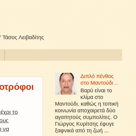
" Τάσος Λειβαδίτης
Διπλό πένθος
στο Μαντούδι ..
νοτρόφοι
Βαρύ είναι το
κλίμα στο
Μαντούδι, καθώς η τοπική
κοινωνία αποχαιρετά δύο
έχρι το
αγαπητούς συμπολίτες. Ο
τους
Γιώργος Κυρίτσης έφυγε
υ να
ξαφνικά από τη ζωή ...