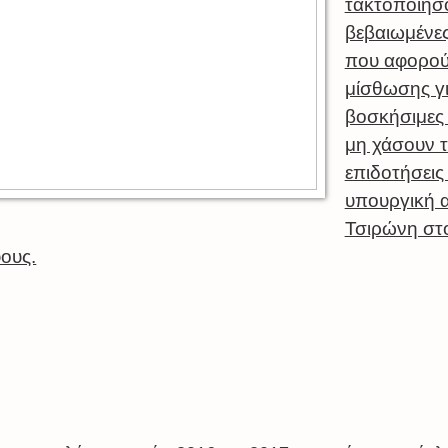
τακτοποιήσ
βεβαιωμένες
που αφορού
μίσθωσης γ
βοσκήσιμες 
μη χάσουν τ
επιδοτήσεις 
υπουργική
Τσιρώνη στ
ους.