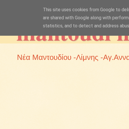
This site uses cookies from Google to deliv
mantoudi 
are shared with Google along with perform
statistics, and to detect and address abus
Νέα Μαντουδίου -Λίμνης -Αγ.Ανν