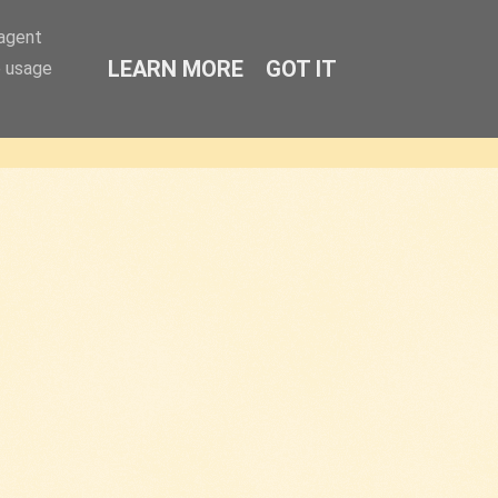
-agent
LEARN MORE
GOT IT
e usage