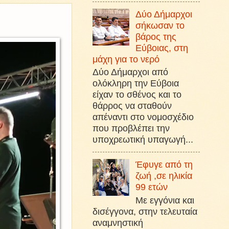
Δύο Δήμαρχοι
σήκωσαν το
βάρος της
Εύβοιας, στη
μάχη για το νερό
Δύο Δήμαρχοι από
ολόκληρη την Εύβοια
είχαν το σθένος και το
θάρρος να σταθούν
απέναντι στο νομοσχέδιο
που προβλέπει την
υποχρεωτική υπαγωγή...
Έφυγε από τη
ζωή ,σε ηλικία
99 ετών
Με εγγόνια και
δισέγγονα, στην τελευταία
αναμνηστική