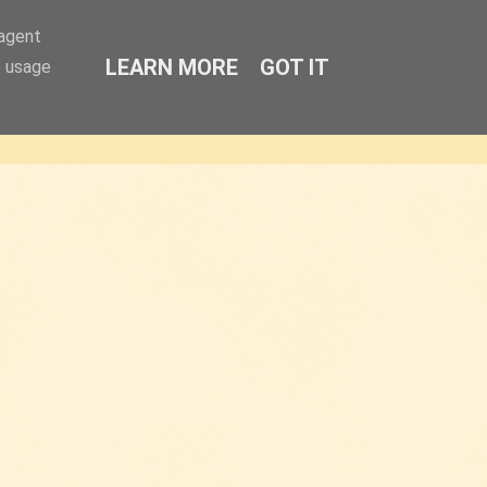
-agent
LEARN MORE
GOT IT
e usage