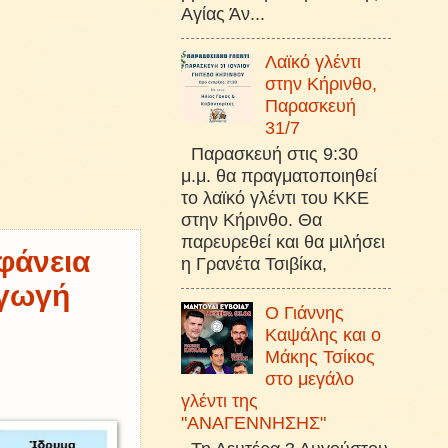
Αγίας Άν...
Λαϊκό γλέντι
στην Κήρινθο,
Παρασκευή
31/7
Παρασκευή στις 9:30
μ.μ. θα πραγματοποιηθεί
το λαϊκό γλέντι του ΚΚΕ
στην Κήρινθο. Θα
παρευρεθεί και θα μιλήσει
άνεια
η Γρανέτα Τσιβίκα,
αγωγή
Ο Γιάννης
Καψάλης και ο
Μάκης Τσίκος
στο μεγάλο
γλέντι της
"ΑΝΑΓΕΝΝΗΣΗΣ"