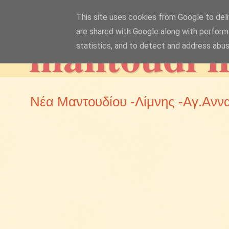
This site uses cookies from Google to deliv
mantoudi 
are shared with Google along with perform
statistics, and to detect and address abus
Νέα Μαντουδίου -Λίμνης -Αγ.Ανν