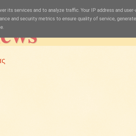
er its services and to analyze traffic. Your IP address and user
news
ance and security metrics to ensure quality of service, generat
e.
ας