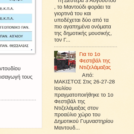
Τη Δευτέρα 3 Αυγούστου
, το Μαντούδι φοράει τα
γιορτινά του και
υποδέχεται δύο από τα
πιο αγαπημένα ονόματα
της δημοτικής μουσικής,
τον Γ...
Για το 1ο
Φεστιβάλ της
Ντιζελάμαξας
ντουδίου
Από:
 εισαγωγή τους
ΜΑΚΙΣΤΟΣ Στις 26-27-28
Ιουλίου
πραγματοποιήθηκε το 1ο
Φεστιβάλ της
Ντιζελάμαξας στον
προαύλιο χώρο του
Δημοτικού Γυμναστηρίου
Μαντουδ...