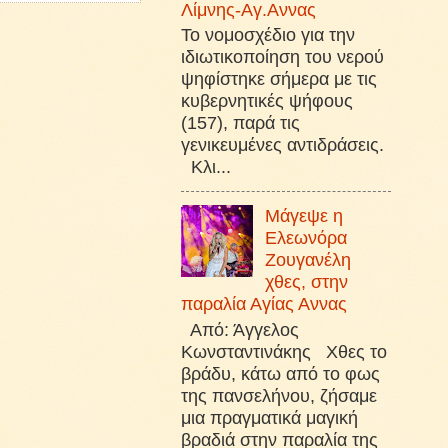
Λίμνης-Αγ.Αννας
Το νομοσχέδιο για την
ιδιωτικοποίηση του νερού
ψηφίστηκε σήμερα με τις
κυβερνητικές ψήφους
(157), παρά τις
γενικευμένες αντιδράσεις.
Κλι...
Μάγεψε η
Ελεωνόρα
Ζουγανέλη
χθες, στην
παραλία Αγίας Αννας
Από: Άγγελος
Κωνσταντινάκης Χθες το
βράδυ, κάτω από το φως
της πανσελήνου, ζήσαμε
μια πραγματικά μαγική
βραδιά στην παραλία της