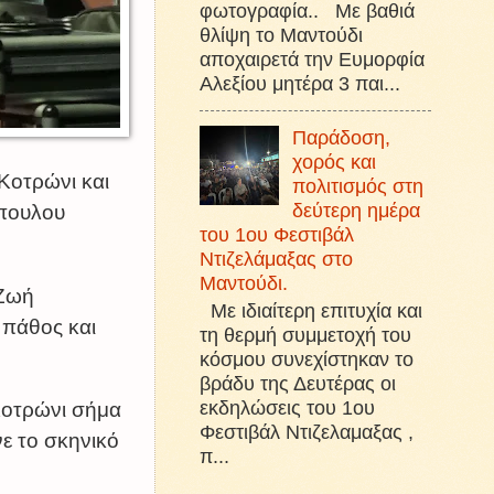
φωτογραφία.. Με βαθιά
θλίψη το Μαντούδι
αποχαιρετά την Ευμορφία
Αλεξίου μητέρα 3 παι...
Παράδοση,
χορός και
 Κοτρώνι και
πολιτισμός στη
δεύτερη ημέρα
όπουλου
του 1ου Φεστιβάλ
Ντιζελάμαξας στο
Μαντούδι.
 Ζωή
Με ιδιαίτερη επιτυχία και
 πάθος και
τη θερμή συμμετοχή του
κόσμου συνεχίστηκαν το
βράδυ της Δευτέρας οι
εκδηλώσεις του 1ου
 Κοτρώνι σήμα
Φεστιβάλ Ντιζελαμαξας ,
ε το σκηνικό
π...