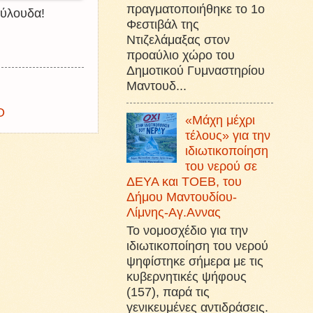
πραγματοποιήθηκε το 1ο
ούλουδα!
Φεστιβάλ της
Ντιζελάμαξας στον
προαύλιο χώρο του
Δημοτικού Γυμναστηρίου
Μαντουδ...
Ο
«Μάχη μέχρι
τέλους» για την
ιδιωτικοποίηση
του νερού σε
ΔΕΥΑ και ΤΟΕΒ, του
Δήμου Μαντουδίου-
Λίμνης-Αγ.Αννας
Το νομοσχέδιο για την
ιδιωτικοποίηση του νερού
ψηφίστηκε σήμερα με τις
κυβερνητικές ψήφους
(157), παρά τις
γενικευμένες αντιδράσεις.