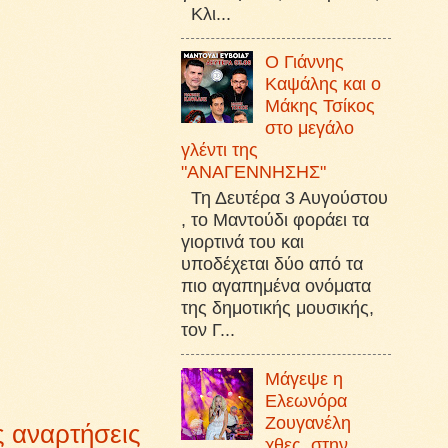
Κλι...
Ο Γιάννης
Καψάλης και ο
Μάκης Τσίκος
στο μεγάλο
γλέντι της
"ΑΝΑΓΕΝΝΗΣΗΣ"
Τη Δευτέρα 3 Αυγούστου
, το Μαντούδι φοράει τα
γιορτινά του και
υποδέχεται δύο από τα
πιο αγαπημένα ονόματα
της δημοτικής μουσικής,
τον Γ...
Μάγεψε η
Ελεωνόρα
Ζουγανέλη
ς αναρτήσεις
χθες, στην