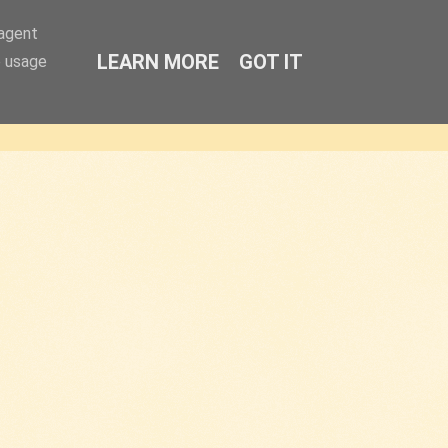
-agent
LEARN MORE
GOT IT
e usage