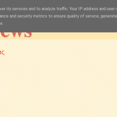
er its services and to analyze traffic. Your IP address and user
news
ance and security metrics to ensure quality of service, generat
e.
ας