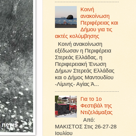
Κοινή
ανακοίνωση
Περιφέρειας και
Δήμου για τις
ακτές κολύμβησης
Κοινή ανακοίνωση
εξέδωσαν η Περιφέρεια
Στερεάς Ελλάδας, η
Περιφερειακή Ένωση
Δήμων Στερεάς Ελλάδας
και ο Δήμος Μαντουδίου
-Λίμνης- Αγίας Ά...
Για το 1ο
Φεστιβάλ της
Ντιζελάμαξας
Από:
ΜΑΚΙΣΤΟΣ Στις 26-27-28
Ιουλίου