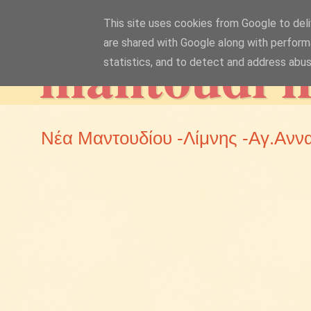
This site uses cookies from Google to deliv
mantoudi 
are shared with Google along with perform
statistics, and to detect and address abus
Νέα Μαντουδίου -Λίμνης -Αγ.Ανν