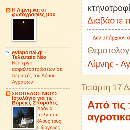
κτηνοτροφί
Η Λίμνη και οι
φωτογραφίες μου
Διαβάστε π
Δεν υπάρχουν σ
Θεματολογ
eviaportal.gr -
Τελευταία Νέα
Λίμνης - Α
Νέο έργο
ασφαλτοστρώσεων σε
περιοχές του Δήμου
Αγράφων
Τετάρτη 17 
ΣΚΟΠΕΛΟΣ ΝΙΟΥΣ
Iστολόγιο για τις
Από τις 
Βόρειες Σποράδες
Χρόνια
αγροτικ
πολλά σε
όλους τους
Γιώργηδες