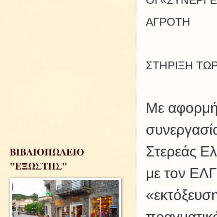
ΟΙ «ΣΥΝΕΡΓΕ
ΑΓΡΟΤΗ
ΣΤΗΡΙΞΗ ΤΩ
Με αφορμή 
συνεργασί
Στερεάς Ε
ΒΙΒΛΙΟΠΩΛΕΙΟ
"ΕΞΩΣΤΗΣ"
με τον ΕΛΓ
«εκτόξευση
πραγματικ