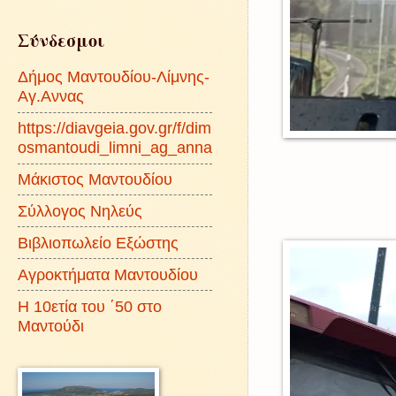
Σύνδεσμοι
Δήμος Μαντουδίου-Λίμνης-
Αγ.Αννας
https://diavgeia.gov.gr/f/dim
osmantoudi_limni_ag_anna
Μάκιστος Μαντουδίου
Σύλλογος Νηλεύς
Βιβλιοπωλείο Εξώστης
Αγροκτήματα Μαντουδίου
Η 10ετία του ΄50 στο
Μαντούδι