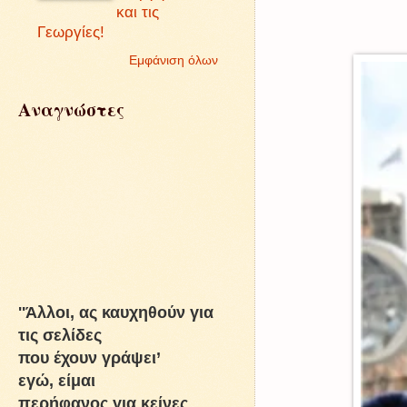
και τις
Γεωργίες!
Εμφάνιση όλων
Αναγνώστες
''Άλλοι, ας καυχηθούν για
τις σελίδες
που έχουν γράψει’
εγώ, είμαι
περήφανος για κείνες