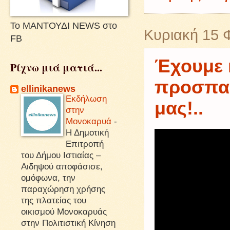
Το ΜΑΝΤΟΥΔΙ NEWS στο
Κυριακή 15 
FB
Έχουμε κ
Ρίχνω μιά ματιά...
προσπαθ
ellinikanews
Εκδήλωση
μας!..
στην
Μονοκαρυά
-
Η Δημοτική
Επιτροπή
του Δήμου Ιστιαίας –
Αιδηψού αποφάσισε,
ομόφωνα, την
παραχώρηση χρήσης
της πλατείας του
οικισμού Μονοκαρυάς
στην Πολιτιστική Κίνηση