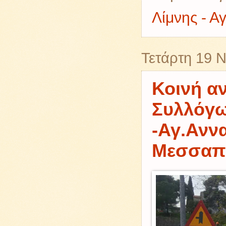
Λίμνης - Α
Τετάρτη 19 
Κοινή α
Συλλόγω
-Αγ.Αννα
Μεσσαπί