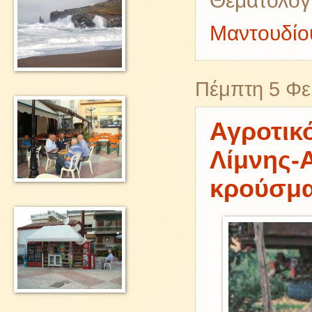
Θεματολογ
Μαντουδίου
Πέμπτη 5 Φε
Αγροτικ
Λίμνης-
κρούσμα