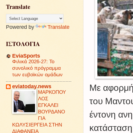
Translate
Powered by
Translate
ΙΣΤΟΛΟΓΙΑ
EviaSports
Φιλικά 2026-27: Το
συνολικό πρόγραμμα
των ευβοϊκών ομάδων
Με αφορμή 
eviatoday.news
ΜΑΡΚΟΠΟΥ
ΛΟΣ
του Μαντου
ΕΓΚΑΛΕΙ
ΒΟΥΡΔΑΝΟ
έντονη ανη
ΓΙΑ
ΚΩΛΥΣΙΕΡΓΕΙΑ ΣΤΗΝ
κατάσταση
ΔΙΑΦΑΝΕΙΑ