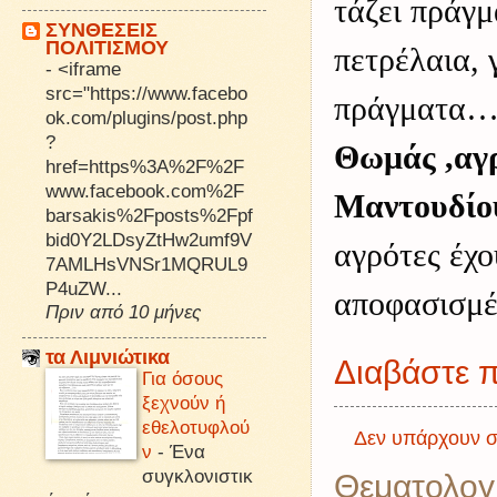
τάζει πράγμ
ΣΥΝΘΕΣΕΙΣ
ΠΟΛΙΤΙΣΜΟΥ
πετρέλαια, 
-
<iframe
src="https://www.facebo
πράγματα… 
ok.com/plugins/post.php
?
Θωμάς ,αγρ
href=https%3A%2F%2F
www.facebook.com%2F
Μαντουδίο
barsakis%2Fposts%2Fpf
bid0Y2LDsyZtHw2umf9V
αγρότες έχο
7AMLHsVNSr1MQRUL9
P4uZW...
αποφασισμ
Πριν από 10 μήνες
τα Λιμνιώτικα
Διαβάστε π
Για όσους
ξεχνούν ή
εθελοτυφλού
Δεν υπάρχουν σ
ν
-
Ένα
συγκλονιστικ
Θεματολογ