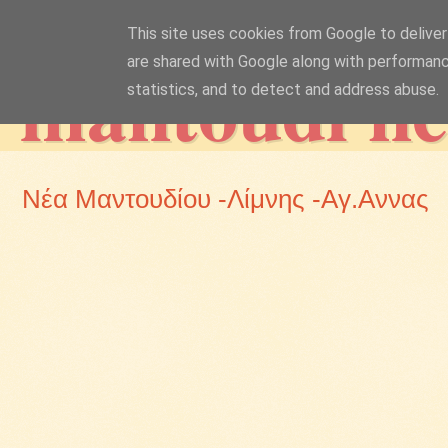
This site uses cookies from Google to deliver 
mantoudi n
are shared with Google along with performanc
statistics, and to detect and address abuse.
Νέα Μαντουδίου -Λίμνης -Αγ.Αννας