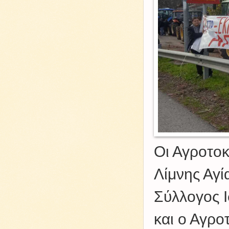
Οι Αγροτο
Λίμνης Αγί
Σύλλογος Ι
και ο Αγρο