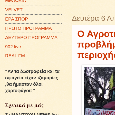
ΜΕΛΩΔΙΑ
VELVET
Δευτέρα 6 Α
ΕΡΑ ΣΠΟΡ
ΠΡΩΤΟ ΠΡΟΓΡΑΜΜΑ
Ο Αγροτι
ΔΕΥΤΕΡΟ ΠΡΟΓΡΑΜΜΑ
προβλήμ
902 live
περιοχή
REAL FM
"Αν τα ζωοτροφεία και τα
σφαγεία είχαν τζαμαρίες
,θα ήμασταν όλοι
χορτοφάγοι! "
Σχετικά με μάς
To
ΜΑΝΤΟΥΔΙ NEWS
δεν