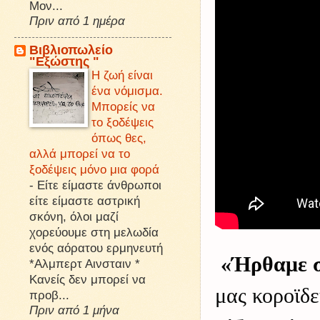
Μον...
Πριν από 1 ημέρα
Βιβλιοπωλείο
"Εξώστης "
Η ζωή είναι
ένα νόμισμα.
Μπορείς να
το ξοδέψεις
όπως θες,
αλλά μπορεί να το
ξοδέψεις μόνο μια φορά
-
Είτε είμαστε άνθρωποι
είτε είμαστε αστρική
σκόνη, όλοι μαζί
χορεύουμε στη μελωδία
ενός αόρατου ερμηνευτή
«Ήρθαμε σ
*Αλμπερτ Αινσταιν *
Κανείς δεν μπορεί να
μας κοροϊδ
προβ...
Πριν από 1 μήνα