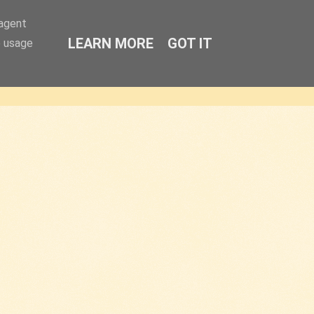
-agent
LEARN MORE
GOT IT
e usage