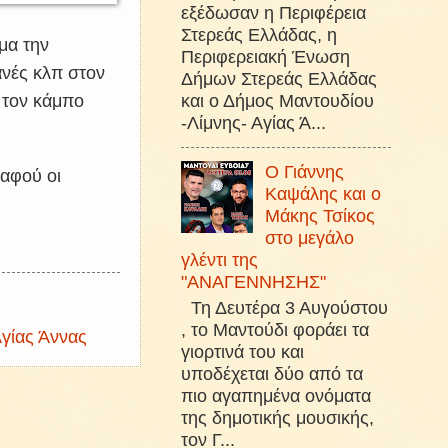
εξέδωσαν η Περιφέρεια
Στερεάς Ελλάδας, η
μα την
Περιφερειακή Ένωση
ανές κλπ στον
Δήμων Στερεάς Ελλάδας
και ο Δήμος Μαντουδίου
 τον κάμπο
-Λίμνης- Αγίας Ά...
Ο Γιάννης
 αφού οι
Καψάλης και ο
Μάκης Τσίκος
στο μεγάλο
γλέντι της
"ΑΝΑΓΕΝΝΗΣΗΣ"
Τη Δευτέρα 3 Αυγούστου
, το Μαντούδι φοράει τα
Αγίας Άννας
γιορτινά του και
υποδέχεται δύο από τα
πιο αγαπημένα ονόματα
της δημοτικής μουσικής,
τον Γ...