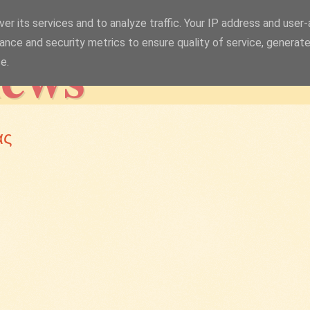
er its services and to analyze traffic. Your IP address and user
news
ance and security metrics to ensure quality of service, generat
e.
ας