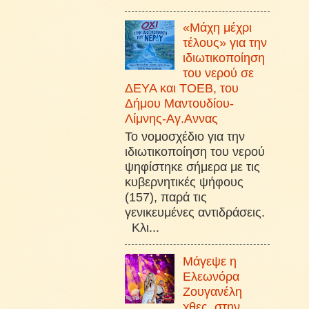
«Μάχη μέχρι
τέλους» για την
ιδιωτικοποίηση
του νερού σε
ΔΕΥΑ και ΤΟΕΒ, του
Δήμου Μαντουδίου-
Λίμνης-Αγ.Αννας
Το νομοσχέδιο για την
ιδιωτικοποίηση του νερού
ψηφίστηκε σήμερα με τις
κυβερνητικές ψήφους
(157), παρά τις
γενικευμένες αντιδράσεις.
Κλι...
Μάγεψε η
Ελεωνόρα
Ζουγανέλη
χθες, στην