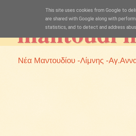
This site uses cookies from Google to deliv
mantoudi 
are shared with Google along with perform
statistics, and to detect and address abus
Νέα Μαντουδίου -Λίμνης -Αγ.Ανν