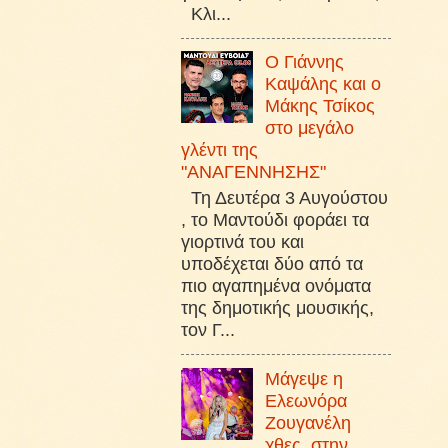
Κλι...
Ο Γιάννης
Καψάλης και ο
Μάκης Τσίκος
στο μεγάλο
γλέντι της
"ΑΝΑΓΕΝΝΗΣΗΣ"
Τη Δευτέρα 3 Αυγούστου
, το Μαντούδι φοράει τα
γιορτινά του και
υποδέχεται δύο από τα
πιο αγαπημένα ονόματα
της δημοτικής μουσικής,
τον Γ...
Μάγεψε η
Ελεωνόρα
Ζουγανέλη
χθες, στην