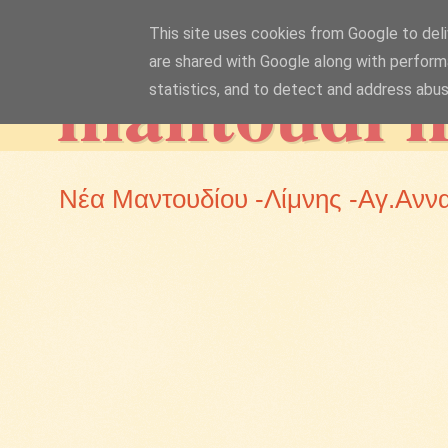
This site uses cookies from Google to deliv
mantoudi 
are shared with Google along with perform
statistics, and to detect and address abus
Νέα Μαντουδίου -Λίμνης -Αγ.Ανν