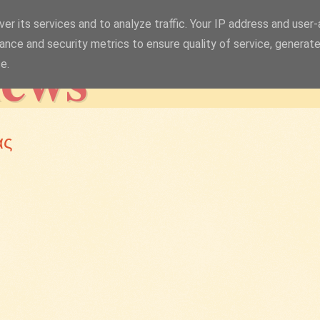
er its services and to analyze traffic. Your IP address and user
news
ance and security metrics to ensure quality of service, generat
e.
ας