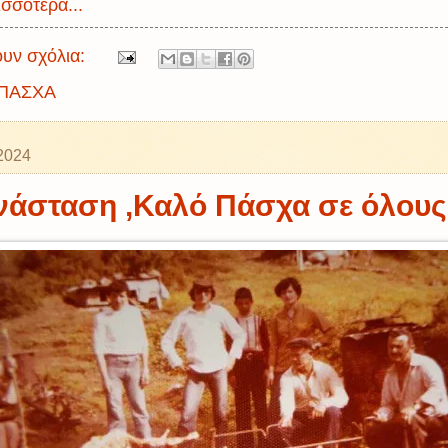
σσότερα...
υν σχόλια:
ΠΑΣΧΑ
2024
νάσταση ,Καλό Πάσχα σε όλους