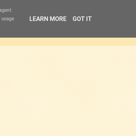
-agent
LEARN MORE
GOT IT
e usage