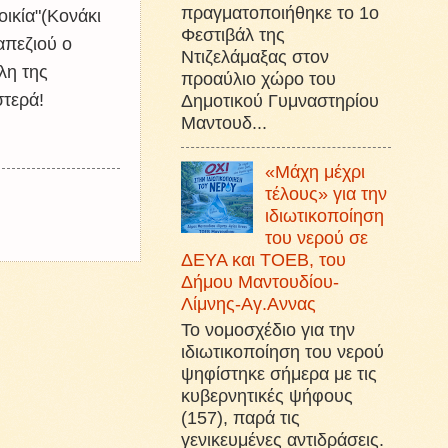
πραγματοποιήθηκε το 1ο
ικία"(Κονάκι
Φεστιβάλ της
απεζιού ο
Ντιζελάμαξας στον
λη της
προαύλιο χώρο του
στερά!
Δημοτικού Γυμναστηρίου
Μαντουδ...
«Μάχη μέχρι
τέλους» για την
ιδιωτικοποίηση
του νερού σε
ΔΕΥΑ και ΤΟΕΒ, του
Δήμου Μαντουδίου-
Λίμνης-Αγ.Αννας
Το νομοσχέδιο για την
ιδιωτικοποίηση του νερού
ψηφίστηκε σήμερα με τις
κυβερνητικές ψήφους
(157), παρά τις
γενικευμένες αντιδράσεις.