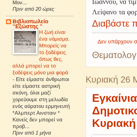
Ιωάννου, να τι
Μον...
Πριν από 20 ώρες
Λείψανο τα φορ
Βιβλιοπωλείο
Διαβάστε π
"Εξώστης "
Η ζωή είναι
ένα νόμισμα.
Δεν υπάρχουν σ
Μπορείς να
το ξοδέψεις
Θεματολογ
όπως θες,
αλλά μπορεί να το
ξοδέψεις μόνο μια φορά
Κυριακή 26 
-
Είτε είμαστε άνθρωποι
είτε είμαστε αστρική
σκόνη, όλοι μαζί
Εγκαίνι
χορεύουμε στη μελωδία
ενός αόρατου ερμηνευτή
Δημοτικ
*Αλμπερτ Αινσταιν *
Κανείς δεν μπορεί να
Κυριακή 
προβ...
Πριν από 1 μήνα