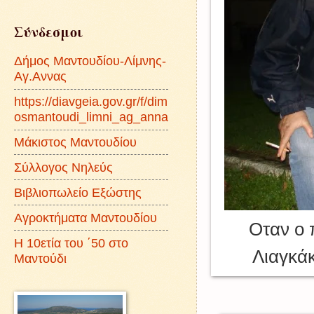
Σύνδεσμοι
Δήμος Μαντουδίου-Λίμνης-
Αγ.Αννας
https://diavgeia.gov.gr/f/dim
osmantoudi_limni_ag_anna
Μάκιστος Μαντουδίου
Σύλλογος Νηλεύς
Βιβλιοπωλείο Εξώστης
Αγροκτήματα Μαντουδίου
Οταν ο 
Η 10ετία του ΄50 στο
Λιαγκάκ
Μαντούδι