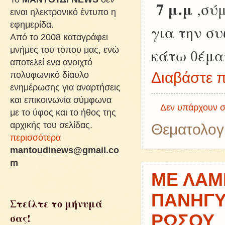
7 μ.μ
,σύμ
ειναι ηλεκτρονικό έντυπο η
εφημερίδα.
για την σ
Από το 2008 καταγράφει
μνήμες του τόπου μας, ενώ
κάτω θέμ
αποτελεί ενα ανοιχτό
πολυφωνικό δίαυλο
Διαβάστε π
ενημέρωσης για αναρτήσεις
και επικοινωνία σύμφωνα
Δεν υπάρχουν σ
με το ύφος και το ήθος της
αρχικής του σελίδας.
Θεματολογ
περισσότερα
mantoudinews@gmail.co
m
ΜΕ ΛΑΜ
ΠΑΝΗΓΥ
Στείλτε το μήνυμά
σας!
ΡΩΣΟΥ