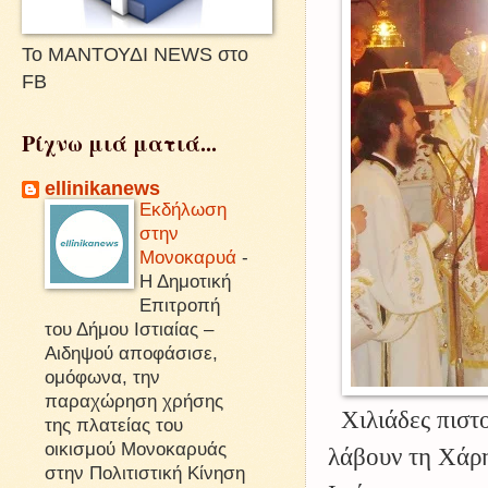
Το ΜΑΝΤΟΥΔΙ NEWS στο
FB
Ρίχνω μιά ματιά...
ellinikanews
Εκδήλωση
στην
Μονοκαρυά
-
Η Δημοτική
Επιτροπή
του Δήμου Ιστιαίας –
Αιδηψού αποφάσισε,
ομόφωνα, την
παραχώρηση χρήσης
Χιλιάδες πιστ
της πλατείας του
οικισμού Μονοκαρυάς
λάβουν τη Χάρη
στην Πολιτιστική Κίνηση