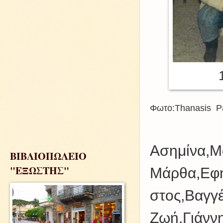
Φωτο:Thanasis Pa
Ασημίνα,Μ
ΒΙΒΛΙΟΠΩΛΕΙΟ
"ΕΞΩΣΤΗΣ"
Μάρθα,Εφη
στος,Βαγγέ
Ζωή,Γιάννη