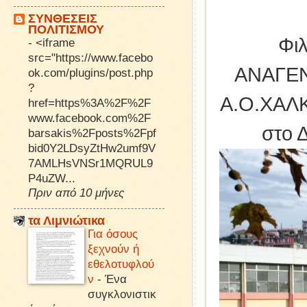
ΣΥΝΘΕΣΕΙΣ
ΠΟΛΙΤΙΣΜΟΥ
Φι
-
<iframe
src="https://www.facebo
ΑΝΑΓΕΝ
ok.com/plugins/post.php
?
Α.Ο.ΧΑΛΚ
href=https%3A%2F%2F
www.facebook.com%2F
στο
barsakis%2Fposts%2Fpf
bid0Y2LDsyZtHw2umf9V
7AMLHsVNSr1MQRUL9
P4uZW...
Πριν από 10 μήνες
τα Λιμνιώτικα
Για όσους
ξεχνούν ή
εθελοτυφλού
ν
-
Ένα
συγκλονιστικ