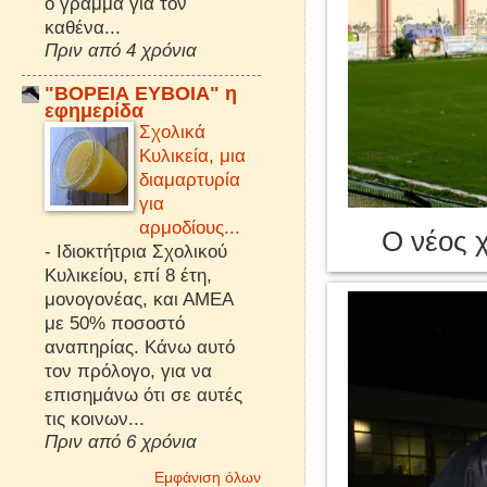
ό γράμμα για τον
καθένα...
Πριν από 4 χρόνια
"ΒΟΡΕΙΑ ΕΥΒΟΙΑ" η
εφημερίδα
Σχολικά
Κυλικεία, μια
διαμαρτυρία
για
αρμοδίους...
Ο νέος 
-
Ιδιοκτήτρια Σχολικού
Κυλικείου, επί 8 έτη,
μονογονέας, και ΑΜΕΑ
με 50% ποσοστό
αναπηρίας. Κάνω αυτό
τον πρόλογο, για να
επισημάνω ότι σε αυτές
τις κοινων...
Πριν από 6 χρόνια
Εμφάνιση όλων