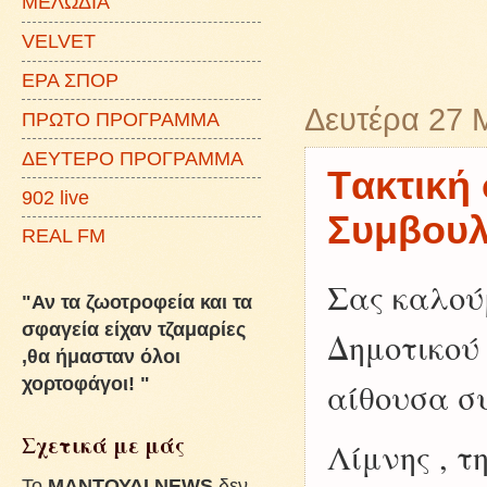
ΜΕΛΩΔΙΑ
VELVET
ΕΡΑ ΣΠΟΡ
Δευτέρα 27 
ΠΡΩΤΟ ΠΡΟΓΡΑΜΜΑ
ΔΕΥΤΕΡΟ ΠΡΟΓΡΑΜΜΑ
Tακτική
902 live
Συμβουλ
REAL FM
Σας καλού
"Αν τα ζωοτροφεία και τα
σφαγεία είχαν τζαμαρίες
Δημοτικού
,θα ήμασταν όλοι
χορτοφάγοι! "
αίθουσα σ
Σχετικά με μάς
Λίμνης , τ
To
ΜΑΝΤΟΥΔΙ NEWS
δεν