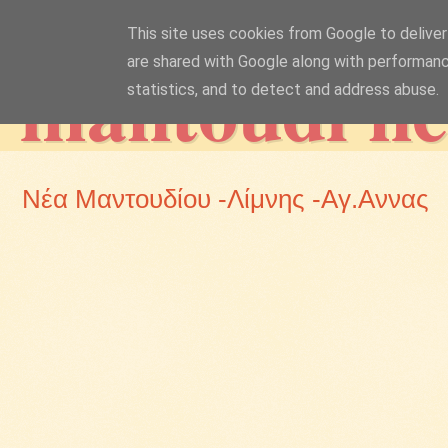
This site uses cookies from Google to deliver 
mantoudi n
are shared with Google along with performanc
statistics, and to detect and address abuse.
Νέα Μαντουδίου -Λίμνης -Αγ.Αννας