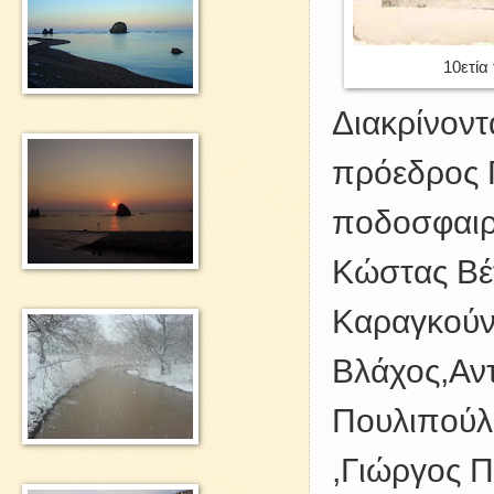
10ετία
Διακρίνοντ
πρόεδρος 
ποδοσφαιρ
Κώστας Βέ
Καραγκούν
Βλάχος,Αντ
Πουλιπούλ
,Γιώργος Π