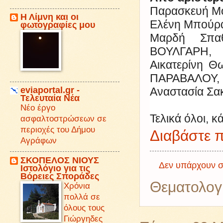
Παρασκευή Μ
Η Λίμνη και οι
Ελένη Μπού
φωτογραφίες μου
Μαρδή Σπαθ
ΒΟΥΛΓΑΡΗ,
Αικατερίνη 
ΠΑΡΑΒΑΛΟΥ,
eviaportal.gr -
Αναστασία Σ
Τελευταία Νέα
Νέο έργο
Τελικά όλοι, 
ασφαλτοστρώσεων σε
περιοχές του Δήμου
Διαβάστε π
Αγράφων
ΣΚΟΠΕΛΟΣ ΝΙΟΥΣ
Δεν υπάρχουν σ
Iστολόγιο για τις
Βόρειες Σποράδες
Θεματολογ
Χρόνια
πολλά σε
όλους τους
Γιώργηδες