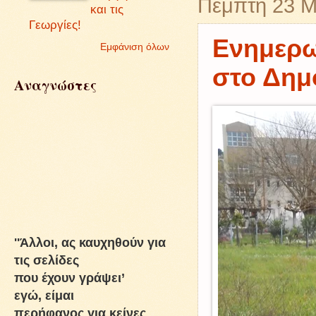
Πέμπτη 23 Μ
και τις
Γεωργίες!
Ενημερω
Εμφάνιση όλων
στο Δημ
Αναγνώστες
''Άλλοι, ας καυχηθούν για
τις σελίδες
που έχουν γράψει’
εγώ, είμαι
περήφανος για κείνες