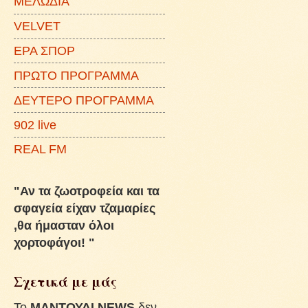
ΜΕΛΩΔΙΑ
VELVET
ΕΡΑ ΣΠΟΡ
ΠΡΩΤΟ ΠΡΟΓΡΑΜΜΑ
ΔΕΥΤΕΡΟ ΠΡΟΓΡΑΜΜΑ
902 live
REAL FM
"Αν τα ζωοτροφεία και τα
σφαγεία είχαν τζαμαρίες
,θα ήμασταν όλοι
χορτοφάγοι! "
Σχετικά με μάς
To
ΜΑΝΤΟΥΔΙ NEWS
δεν