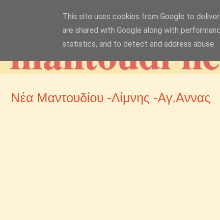
This site uses cookies from Google to deliver 
mantoudi n
are shared with Google along with performanc
statistics, and to detect and address abuse.
Νέα Μαντουδίου -Λίμνης -Αγ.Αννας