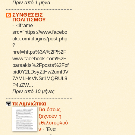
Πριν από 1 μήνα
ΣΥΝΘΕΣΕΙΣ
ΠΟΛΙΤΙΣΜΟΥ
-
<iframe
src="https://www.facebo
ok.com/plugins/post.php
?
href=https%3A%2F%2F
www.facebook.com%2F
barsakis%2Fposts%2Fpf
bid0Y2LDsyZtHw2umf9V
7AMLHsVNSr1MQRUL9
P4uZW...
Πριν από 10 μήνες
τα Λιμνιώτικα
Για όσους
ξεχνούν ή
εθελοτυφλού
ν
-
Ένα