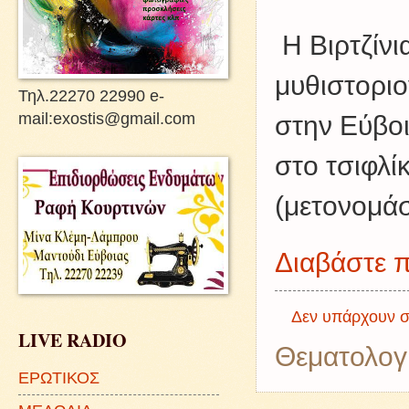
Η Βιρτζίν
μυθιστοριο
Τηλ.22270 22990 e-
mail:exostis@gmail.com
στην Εύβοι
στο τσιφλί
(μετονομάσ
Διαβάστε π
Δεν υπάρχουν σ
LIVE RADIO
Θεματολογ
ΕΡΩΤΙΚΟΣ