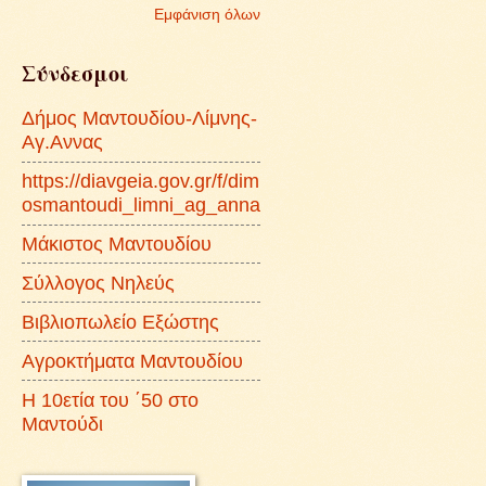
Εμφάνιση όλων
Σύνδεσμοι
Δήμος Μαντουδίου-Λίμνης-
Αγ.Αννας
https://diavgeia.gov.gr/f/dim
osmantoudi_limni_ag_anna
Μάκιστος Μαντουδίου
Σύλλογος Νηλεύς
Βιβλιοπωλείο Εξώστης
Αγροκτήματα Μαντουδίου
Η 10ετία του ΄50 στο
Μαντούδι