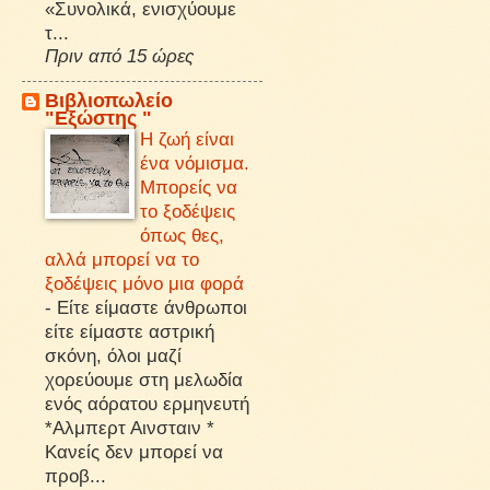
«Συνολικά, ενισχύουμε
τ...
Πριν από 15 ώρες
Βιβλιοπωλείο
"Εξώστης "
Η ζωή είναι
ένα νόμισμα.
Μπορείς να
το ξοδέψεις
όπως θες,
αλλά μπορεί να το
ξοδέψεις μόνο μια φορά
-
Είτε είμαστε άνθρωποι
είτε είμαστε αστρική
σκόνη, όλοι μαζί
χορεύουμε στη μελωδία
ενός αόρατου ερμηνευτή
*Αλμπερτ Αινσταιν *
Κανείς δεν μπορεί να
προβ...