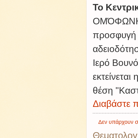
Το Κεντρι
ΟΜΌΦΩΝΗ 
προσφυγή 
αδειοδότη
Ιερό Βουν
εκτείνεται
θέση "Καστ
Διαβάστε π
Δεν υπάρχουν σ
Θεματολογ