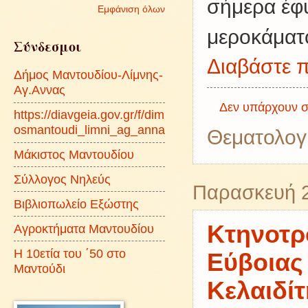
σήμερα έφ
Εμφάνιση όλων
μεροκάματο
Σύνδεσμοι
Διαβάστε π
Δήμος Μαντουδίου-Λίμνης-
Αγ.Αννας
Δεν υπάρχουν σ
https://diavgeia.gov.gr/f/dim
osmantoudi_limni_ag_anna
Θεματολογ
Μάκιστος Μαντουδίου
Σύλλογος Νηλεύς
Παρασκευή 2
Βιβλιοπωλείο Εξώστης
Κτηνοτρ
Αγροκτήματα Μαντουδίου
Η 10ετία του ΄50 στο
Εύβοιας
Μαντούδι
Κελαιδί