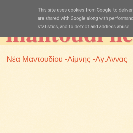
This site uses cookies from Google to deliver 
mantoudi n
are shared with Google along with performanc
statistics, and to detect and address abuse.
Νέα Μαντουδίου -Λίμνης -Αγ.Αννας