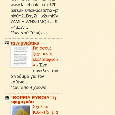
www.facebook.com%2F
barsakis%2Fposts%2Fpf
bid0Y2LDsyZtHw2umf9V
7AMLHsVNSr1MQRUL9
P4uZW...
Πριν από 10 μήνες
τα Λιμνιώτικα
Για όσους
ξεχνούν ή
εθελοτυφλού
ν
-
Ένα
συγκλονιστικ
ό γράμμα για τον
καθένα...
Πριν από 4 χρόνια
"ΒΟΡΕΙΑ ΕΥΒΟΙΑ" η
εφημερίδα
Σχολικά
Κυλικεία, μια