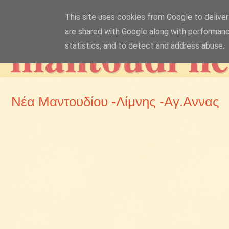
This site uses cookies from Google to deliver 
mantoudi n
are shared with Google along with performanc
statistics, and to detect and address abuse.
Νέα Μαντουδίου -Λίμνης -Αγ.Αννας