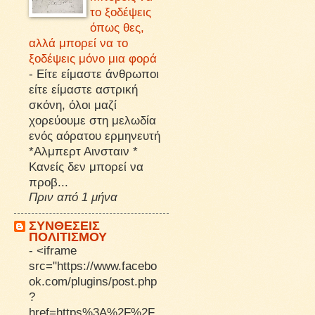
το ξοδέψεις
όπως θες,
αλλά μπορεί να το
ξοδέψεις μόνο μια φορά
-
Είτε είμαστε άνθρωποι
είτε είμαστε αστρική
σκόνη, όλοι μαζί
χορεύουμε στη μελωδία
ενός αόρατου ερμηνευτή
*Αλμπερτ Αινσταιν *
Κανείς δεν μπορεί να
προβ...
Πριν από 1 μήνα
ΣΥΝΘΕΣΕΙΣ
ΠΟΛΙΤΙΣΜΟΥ
-
<iframe
src="https://www.facebo
ok.com/plugins/post.php
?
href=https%3A%2F%2F