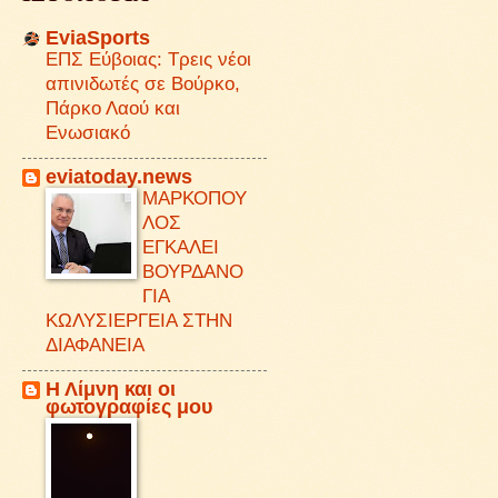
EviaSports
ΕΠΣ Εύβοιας: Τρεις νέοι
απινιδωτές σε Βούρκο,
Πάρκο Λαού και
Ενωσιακό
eviatoday.news
ΜΑΡΚΟΠΟΥ
ΛΟΣ
ΕΓΚΑΛΕΙ
ΒΟΥΡΔΑΝΟ
ΓΙΑ
ΚΩΛΥΣΙΕΡΓΕΙΑ ΣΤΗΝ
ΔΙΑΦΑΝΕΙΑ
Η Λίμνη και οι
φωτογραφίες μου