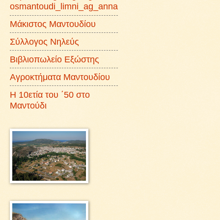
osmantoudi_limni_ag_anna
Μάκιστος Μαντουδίου
Σύλλογος Νηλεύς
Βιβλιοπωλείο Εξώστης
Αγροκτήματα Μαντουδίου
Η 10ετία του ΄50 στο
Μαντούδι