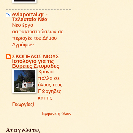
eviaportal.gr -
Τελευταία Νέα
Νέο έργο
ασφαλτοστρώσεων σε
περιοχές του Δήμου
Αγράφων
ΣΚΟΠΕΛΟΣ ΝΙΟΥΣ
Iστολόγιο για τις
Βόρειες Σποράδες
Χρόνια
πολλά σε
όλους τους
Γιώργηδες
και τις
Γεωργίες!
Εμφάνιση όλων
Αναγνώστες