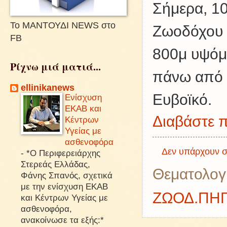
Σήμερα, 10
Το ΜΑΝΤΟΥΔΙ NEWS στο
Ζωοδόχου Π
FB
800μ υψόμε
Ρίχνω μιά ματιά...
πάνω από 
ellinikanews
Ευβοϊκό.
Ενίσχυση
ΕΚΑΒ και
Διαβάστε π
Κέντρων
Υγείας με
ασθενοφόρα
Δεν υπάρχουν σ
-
*Ο Περιφερειάρχης
Στερεάς Ελλάδας,
Θεματολογ
Φάνης Σπανός, σχετικά
με την ενίσχυση ΕΚΑΒ
ΖΩΟΔ.ΠΗ
και Κέντρων Υγείας με
ασθενοφόρα,
ανακοίνωσε τα εξής:*