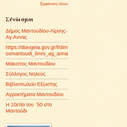
Εμφάνιση όλων
Σύνδεσμοι
Δήμος Μαντουδίου-Λίμνης-
Αγ.Αννας
https://diavgeia.gov.gr/f/dim
osmantoudi_limni_ag_anna
Μάκιστος Μαντουδίου
Σύλλογος Νηλεύς
Βιβλιοπωλείο Εξώστης
Αγροκτήματα Μαντουδίου
Η 10ετία του ΄50 στο
Μαντούδι