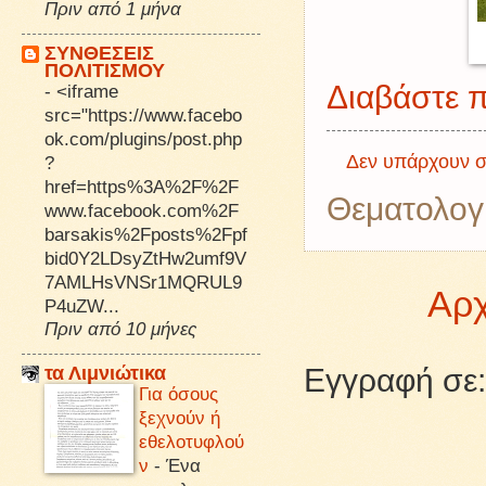
Πριν από 1 μήνα
ΣΥΝΘΕΣΕΙΣ
ΠΟΛΙΤΙΣΜΟΥ
Διαβάστε π
-
<iframe
src="https://www.facebo
ok.com/plugins/post.php
Δεν υπάρχουν σ
?
href=https%3A%2F%2F
Θεματολογ
www.facebook.com%2F
barsakis%2Fposts%2Fpf
bid0Y2LDsyZtHw2umf9V
7AMLHsVNSr1MQRUL9
Αρχ
P4uZW...
Πριν από 10 μήνες
τα Λιμνιώτικα
Εγγραφή σε
Για όσους
ξεχνούν ή
εθελοτυφλού
ν
-
Ένα