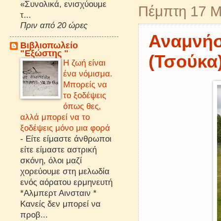
«Συνολικά, ενισχύουμε
Πέμπτη 17 Μ
τ...
Πριν από 20 ώρες
Αναμνήσ
Βιβλιοπωλείο
"Εξώστης "
(Τσούκα)
Η ζωή είναι
ένα νόμισμα.
Μπορείς να
το ξοδέψεις
όπως θες,
αλλά μπορεί να το
ξοδέψεις μόνο μια φορά
-
Είτε είμαστε άνθρωποι
είτε είμαστε αστρική
σκόνη, όλοι μαζί
χορεύουμε στη μελωδία
ενός αόρατου ερμηνευτή
*Αλμπερτ Αινσταιν *
Κανείς δεν μπορεί να
προβ...