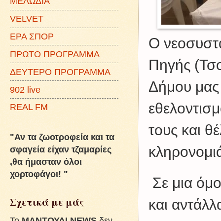
ΜΕΛΩΔΙΑ
VELVET
ΕΡΑ ΣΠΟΡ
Ο νεοσυστ
ΠΡΩΤΟ ΠΡΟΓΡΑΜΜΑ
Πηγής (Τσο
ΔΕΥΤΕΡΟ ΠΡΟΓΡΑΜΜΑ
Δήμου μας 
902 live
εθελοντισ
REAL FM
τους και θ
"Αν τα ζωοτροφεία και τα
κληρονομιά
σφαγεία είχαν τζαμαρίες
,θα ήμασταν όλοι
χορτοφάγοι! "
Σε μια όμ
Σχετικά με μάς
και αντάλλ
To
ΜΑΝΤΟΥΔΙ NEWS
δεν