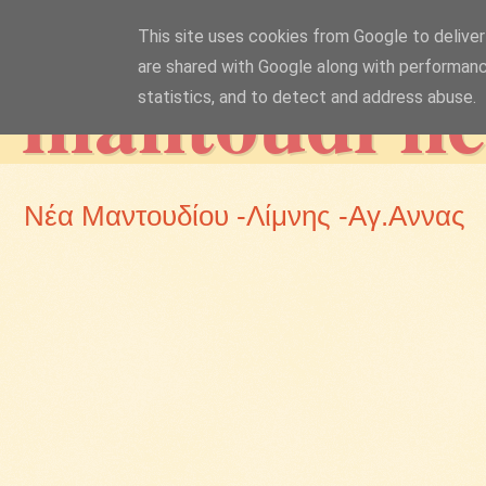
This site uses cookies from Google to deliver 
mantoudi n
are shared with Google along with performanc
statistics, and to detect and address abuse.
Νέα Μαντουδίου -Λίμνης -Αγ.Αννας