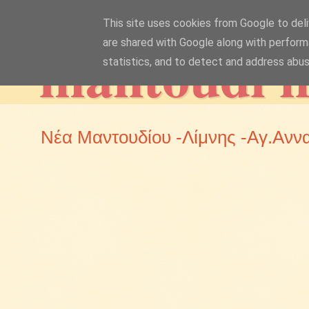
This site uses cookies from Google to deliv
mantoudi 
are shared with Google along with perform
statistics, and to detect and address abus
Νέα Μαντουδίου -Λίμνης -Αγ.Ανν