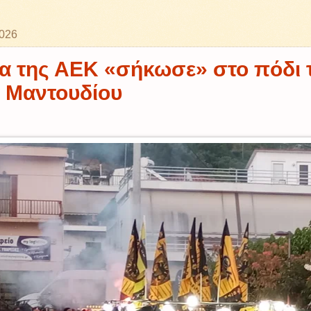
2026
α της ΑΕΚ «σήκωσε» στο πόδι 
α Μαντουδίου