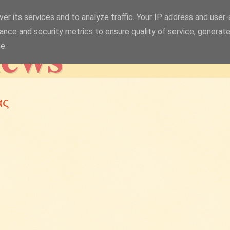
er its services and to analyze traffic. Your IP address and user
news
ance and security metrics to ensure quality of service, generat
e.
ας