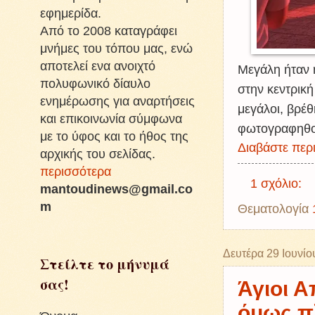
εφημερίδα.
Από το 2008 καταγράφει
μνήμες του τόπου μας, ενώ
αποτελεί ενα ανοιχτό
Μεγάλη ήταν 
πολυφωνικό δίαυλο
στην κεντρική
ενημέρωσης για αναρτήσεις
μεγάλοι, βρέθ
και επικοινωνία σύμφωνα
φωτογραφηθούν
με το ύφος και το ήθος της
Διαβάστε περι
αρχικής του σελίδας.
περισσότερα
1 σχόλιο:
mantoudinews@gmail.co
m
Θεματολογία
Δευτέρα 29 Ιουνίο
Στείλτε το μήνυμά
σας!
Άγιοι Α
όμως π