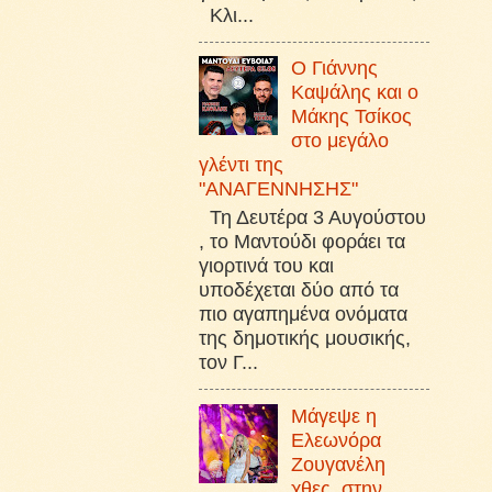
Κλι...
Ο Γιάννης
Καψάλης και ο
Μάκης Τσίκος
στο μεγάλο
γλέντι της
"ΑΝΑΓΕΝΝΗΣΗΣ"
Τη Δευτέρα 3 Αυγούστου
, το Μαντούδι φοράει τα
γιορτινά του και
υποδέχεται δύο από τα
πιο αγαπημένα ονόματα
της δημοτικής μουσικής,
τον Γ...
Μάγεψε η
Ελεωνόρα
Ζουγανέλη
χθες, στην