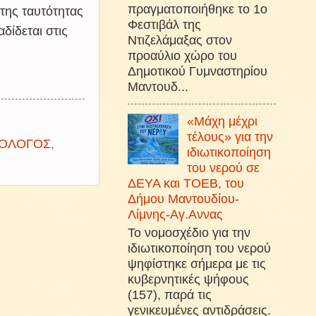
πραγματοποιήθηκε το 1ο
της ταυτότητας
Φεστιβάλ της
αδίδεται στις
Ντιζελάμαξας στον
προαύλιο χώρο του
Δημοτικού Γυμναστηρίου
Μαντουδ...
«Μάχη μέχρι
τέλους» για την
ΕΟΛΟΓΟΣ
,
ιδιωτικοποίηση
του νερού σε
ΔΕΥΑ και ΤΟΕΒ, του
Δήμου Μαντουδίου-
Λίμνης-Αγ.Αννας
Το νομοσχέδιο για την
ιδιωτικοποίηση του νερού
ψηφίστηκε σήμερα με τις
κυβερνητικές ψήφους
(157), παρά τις
γενικευμένες αντιδράσεις.