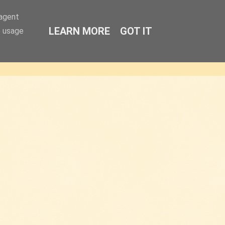
-agent
LEARN MORE
GOT IT
e usage