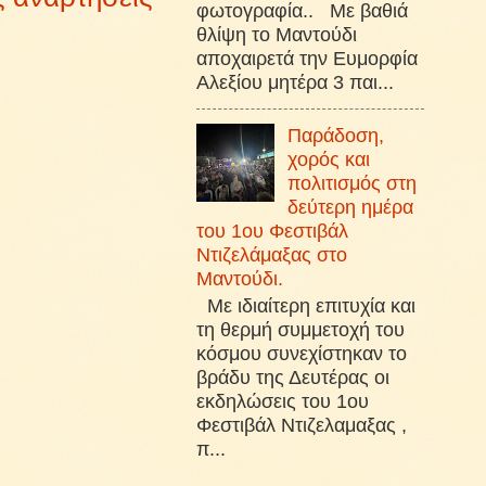
φωτογραφία.. Με βαθιά
θλίψη το Μαντούδι
αποχαιρετά την Ευμορφία
Αλεξίου μητέρα 3 παι...
Παράδοση,
χορός και
πολιτισμός στη
δεύτερη ημέρα
του 1ου Φεστιβάλ
Ντιζελάμαξας στο
Μαντούδι.
Με ιδιαίτερη επιτυχία και
τη θερμή συμμετοχή του
κόσμου συνεχίστηκαν το
βράδυ της Δευτέρας οι
εκδηλώσεις του 1ου
Φεστιβάλ Ντιζελαμαξας ,
π...