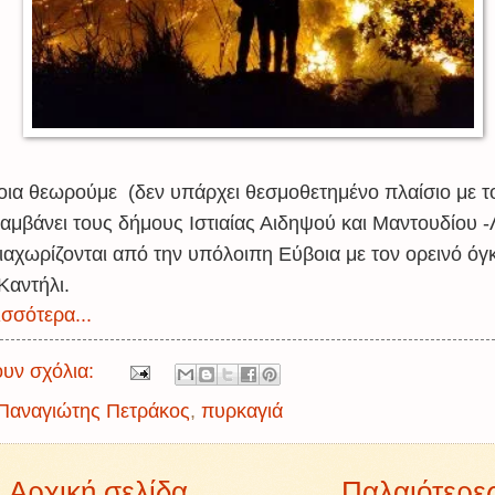
βοια θεωρούμε
(δεν υπάρχει θεσμοθετημένο πλαίσιο με τ
λαμβάνει τους δήμους Ιστιαίας Αιδηψού και Μαντουδίου -
διαχωρίζονται από την υπόλοιπη Εύβοια με τον ορεινό όγ
Καντήλι.
σσότερα...
υν σχόλια:
Παναγιώτης Πετράκος
,
πυρκαγιά
Αρχική σελίδα
Παλαιότερε