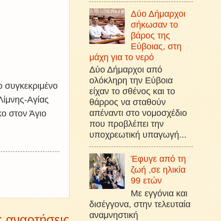
Δύο Δήμαρχοι
σήκωσαν το
βάρος της
Εύβοιας, στη
μάχη για το νερό
Δύο Δήμαρχοι από
ολόκληρη την Εύβοια
ο συγκεκριμένο
είχαν το σθένος και το
Λίμνης-Αγίας
θάρρος να σταθούν
απέναντι στο νομοσχέδιο
κο στον Άγιο
που προβλέπει την
υποχρεωτική υπαγωγή...
Έφυγε από τη
ζωή ,σε ηλικία
99 ετών
Με εγγόνια και
δισέγγονα, στην τελευταία
αναμνηστική
ς αναρτήσεις