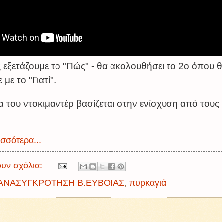
 εξετάζουμε το "Πώς" - θα ακολουθήσει το 2ο όπου 
με το "Γιατί".
 του ντοκιμαντέρ βασίζεται στην ενίσχυση από τους
σσότερα...
υν σχόλια:
ΑΝΑΣΥΓΚΡΟΤΗΣΗ Β.ΕΥΒΟΙΑΣ
,
πυρκαγιά