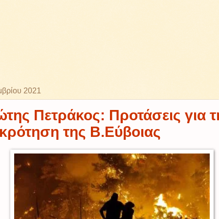
μβρίου 2021
της Πετράκος: Προτάσεις για τ
κρότηση της Β.Εύβοιας