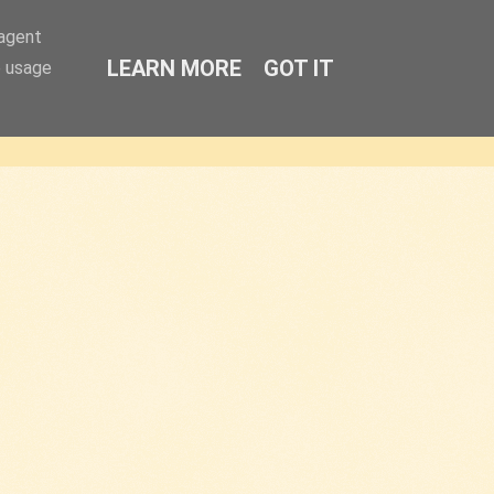
-agent
LEARN MORE
GOT IT
e usage