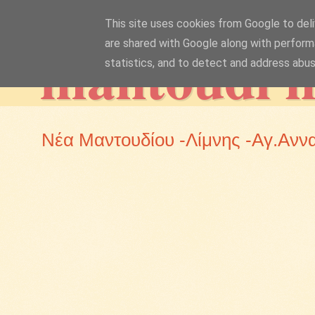
This site uses cookies from Google to deliv
mantoudi 
are shared with Google along with perform
statistics, and to detect and address abus
Νέα Μαντουδίου -Λίμνης -Αγ.Ανν