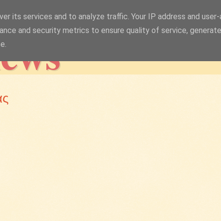
er its services and to analyze traffic. Your IP address and user
news
ance and security metrics to ensure quality of service, generat
e.
ας