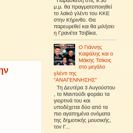
Παρασκευή στις 9:30
μ.μ. θα πραγματοποιηθεί
το λαϊκό γλέντι του ΚΚΕ
στην Κήρινθο. Θα
παρευρεθεί και θα μιλήσει
η Γρανέτα Τσιβίκα,
Ο Γιάννης
Καψάλης και ο
Μάκης Τσίκος
στο μεγάλο
ην
γλέντι της
"ΑΝΑΓΕΝΝΗΣΗΣ"
Τη Δευτέρα 3 Αυγούστου
, το Μαντούδι φοράει τα
γιορτινά του και
υποδέχεται δύο από τα
πιο αγαπημένα ονόματα
της δημοτικής μουσικής,
τον Γ...