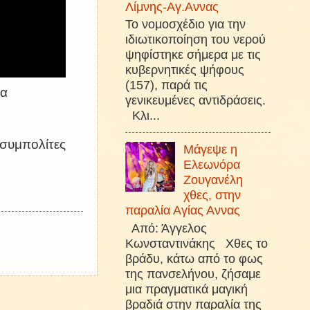
Λίμνης-Αγ.Αννας
Το νομοσχέδιο για την
ιδιωτικοποίηση του νερού
ψηφίστηκε σήμερα με τις
κυβερνητικές ψήφους
(157), παρά τις
θα
γενικευμένες αντιδράσεις.
Κλι...
 συμπολίτες
Μάγεψε η
Ελεωνόρα
Ζουγανέλη
χθες, στην
παραλία Αγίας Αννας
Από: Άγγελος
Κωνσταντινάκης Χθες το
βράδυ, κάτω από το φως
της πανσελήνου, ζήσαμε
μια πραγματικά μαγική
βραδιά στην παραλία της