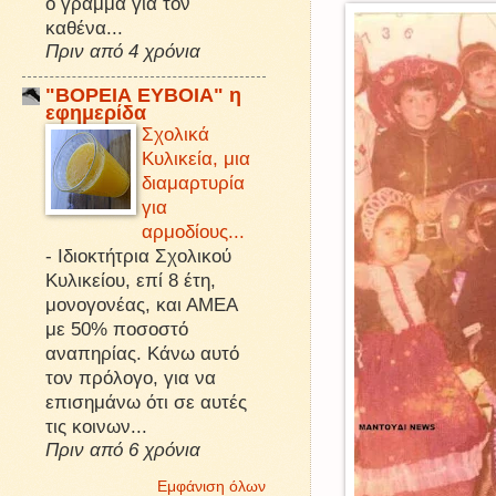
ό γράμμα για τον
καθένα...
Πριν από 4 χρόνια
"ΒΟΡΕΙΑ ΕΥΒΟΙΑ" η
εφημερίδα
Σχολικά
Κυλικεία, μια
διαμαρτυρία
για
αρμοδίους...
-
Ιδιοκτήτρια Σχολικού
Κυλικείου, επί 8 έτη,
μονογονέας, και ΑΜΕΑ
με 50% ποσοστό
αναπηρίας. Κάνω αυτό
τον πρόλογο, για να
επισημάνω ότι σε αυτές
τις κοινων...
Πριν από 6 χρόνια
Εμφάνιση όλων