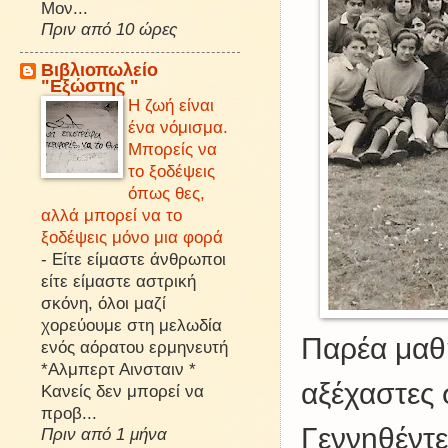
Μον...
Πριν από 10 ώρες
Βιβλιοπωλείο
"Εξώστης "
Η ζωή είναι
ένα νόμισμα.
Μπορείς να
το ξοδέψεις
όπως θες,
αλλά μπορεί να το
ξοδέψεις μόνο μια φορά
-
Είτε είμαστε άνθρωποι
είτε είμαστε αστρική
σκόνη, όλοι μαζί
χορεύουμε στη μελωδία
Παρέα μαθ
ενός αόρατου ερμηνευτή
*Αλμπερτ Αινσταιν *
αξέχαστες 
Κανείς δεν μπορεί να
προβ...
Γεννηθέντ
Πριν από 1 μήνα