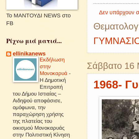
Δεν υπάρχουν σ
Το ΜΑΝΤΟΥΔΙ NEWS στο
FB
Θεματολογ
ΓΥΜΝΑΣΙ
Ρίχνω μιά ματιά...
ellinikanews
Εκδήλωση
Σάββατο 16 
στην
Μονοκαρυά
-
Η Δημοτική
1968- Γ
Επιτροπή
του Δήμου Ιστιαίας –
Αιδηψού αποφάσισε,
ομόφωνα, την
παραχώρηση χρήσης
της πλατείας του
οικισμού Μονοκαρυάς
στην Πολιτιστική Κίνηση