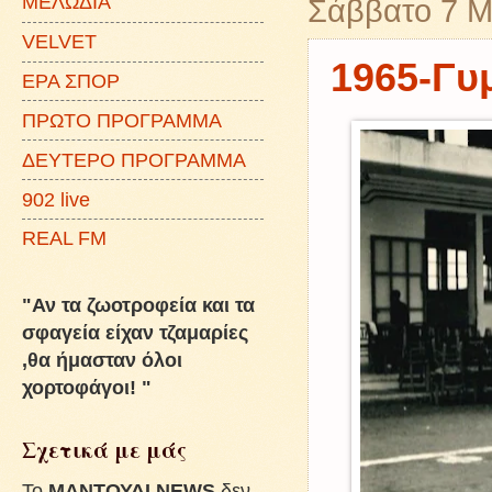
ΜΕΛΩΔΙΑ
Σάββατο 7 Μ
VELVET
1965-Γυ
ΕΡΑ ΣΠΟΡ
ΠΡΩΤΟ ΠΡΟΓΡΑΜΜΑ
ΔΕΥΤΕΡΟ ΠΡΟΓΡΑΜΜΑ
902 live
REAL FM
"Αν τα ζωοτροφεία και τα
σφαγεία είχαν τζαμαρίες
,θα ήμασταν όλοι
χορτοφάγοι! "
Σχετικά με μάς
To
ΜΑΝΤΟΥΔΙ NEWS
δεν