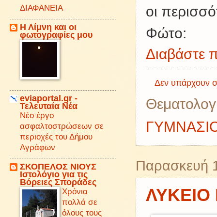
ΔΙΑΦΑΝΕΙΑ
οι περισσό
Η Λίμνη και οι
Φώτο:
φωτογραφίες μου
Διαβάστε π
Δεν υπάρχουν σ
eviaportal.gr -
Θεματολογ
Τελευταία Νέα
Νέο έργο
ΓΥΜΝΑΣΙ
ασφαλτοστρώσεων σε
περιοχές του Δήμου
Αγράφων
Παρασκευή 1
ΣΚΟΠΕΛΟΣ ΝΙΟΥΣ
Iστολόγιο για τις
Βόρειες Σποράδες
ΛΥΚΕΙΟ
Χρόνια
πολλά σε
όλους τους