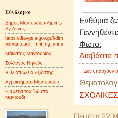
Σύνδεσμοι
Ενθύμια ζω
Δήμος Μαντουδίου-Λίμνης-
Αγ.Αννας
Γεννηθέντ
https://diavgeia.gov.gr/f/dim
Φωτο:
osmantoudi_limni_ag_anna
Μάκιστος Μαντουδίου
Διαβάστε π
Σύλλογος Νηλεύς
Δεν υπάρχουν σ
Βιβλιοπωλείο Εξώστης
Θεματολογ
Αγροκτήματα Μαντουδίου
Η 10ετία του ΄50 στο
ΣΧΟΛΙΚΕ
Μαντούδι
Πέμπτη 22 Μ