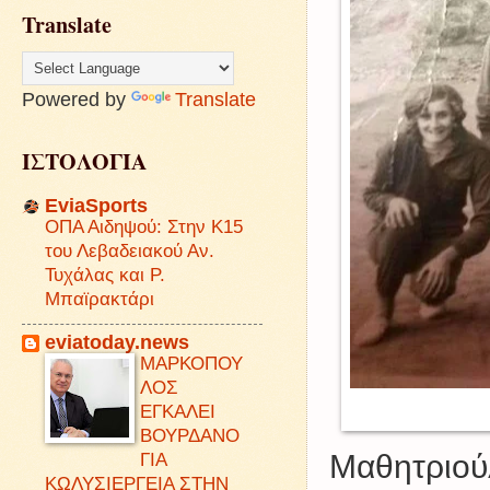
Translate
Powered by
Translate
ΙΣΤΟΛΟΓΙΑ
EviaSports
ΟΠΑ Αιδηψού: Στην Κ15
του Λεβαδειακού Αν.
Τυχάλας και Ρ.
Μπαϊρακτάρι
eviatoday.news
ΜΑΡΚΟΠΟΥ
ΛΟΣ
ΕΓΚΑΛΕΙ
ΒΟΥΡΔΑΝΟ
Μαθητριούλ
ΓΙΑ
ΚΩΛΥΣΙΕΡΓΕΙΑ ΣΤΗΝ