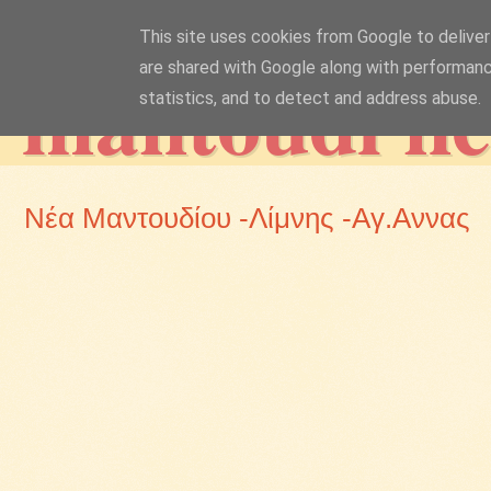
This site uses cookies from Google to deliver 
mantoudi n
are shared with Google along with performanc
statistics, and to detect and address abuse.
Νέα Μαντουδίου -Λίμνης -Αγ.Αννας