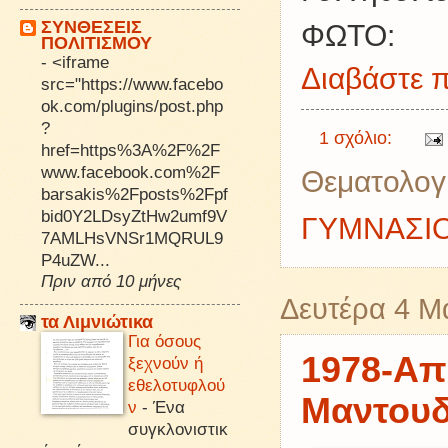
ΣΥΝΘΕΣΕΙΣ
ΦΩΤΟ:
ΠΟΛΙΤΙΣΜΟΥ
-
<iframe
Διαβάστε π
src="https://www.facebo
ok.com/plugins/post.php
?
1 σχόλιο:
href=https%3A%2F%2F
www.facebook.com%2F
Θεματολογ
barsakis%2Fposts%2Fpf
bid0Y2LDsyZtHw2umf9V
ΓΥΜΝΑΣΙ
7AMLHsVNSr1MQRUL9
P4uZW...
Πριν από 10 μήνες
Δευτέρα 4 Μ
τα Λιμνιώτικα
Για όσους
1978-Απ
ξεχνούν ή
εθελοτυφλού
Μαντουδ
ν
-
Ένα
συγκλονιστικ