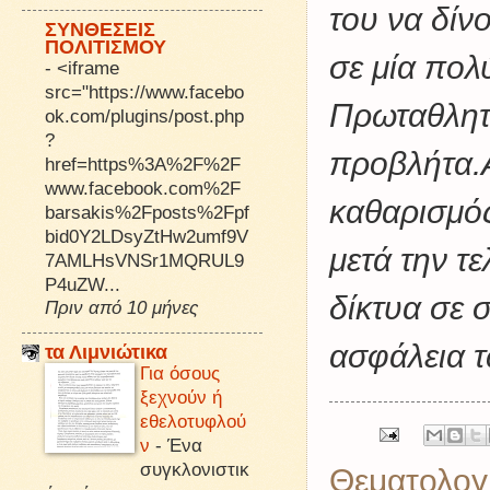
του να δίν
ΣΥΝΘΕΣΕΙΣ
ΠΟΛΙΤΙΣΜΟΥ
σε μία πολ
-
<iframe
src="https://www.facebo
Πρωταθλητ
ok.com/plugins/post.php
?
προβλήτα.
href=https%3A%2F%2F
www.facebook.com%2F
καθαρισμός
barsakis%2Fposts%2Fpf
bid0Y2LDsyZtHw2umf9V
μετά την τ
7AMLHsVNSr1MQRUL9
P4uZW...
δίκτυα σε 
Πριν από 10 μήνες
ασφάλεια τ
τα Λιμνιώτικα
Για όσους
ξεχνούν ή
εθελοτυφλού
ν
-
Ένα
συγκλονιστικ
Θεματολογ