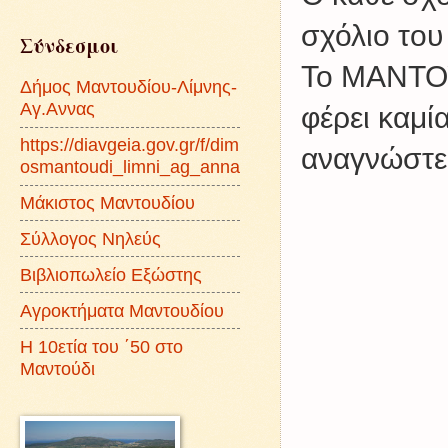
σχόλιο του
Σύνδεσμοι
Το ΜΑΝΤΟΥ
Δήμος Μαντουδίου-Λίμνης-
Αγ.Αννας
φέρει καμί
https://diavgeia.gov.gr/f/dim
αναγνώστες
osmantoudi_limni_ag_anna
Μάκιστος Μαντουδίου
Σύλλογος Νηλεύς
Βιβλιοπωλείο Εξώστης
Αγροκτήματα Μαντουδίου
Η 10ετία του ΄50 στο
Μαντούδι