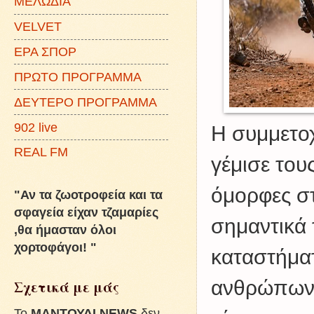
ΜΕΛΩΔΙΑ
VELVET
ΕΡΑ ΣΠΟΡ
ΠΡΩΤΟ ΠΡΟΓΡΑΜΜΑ
ΔΕΥΤΕΡΟ ΠΡΟΓΡΑΜΜΑ
902 live
Η συμμετο
REAL FM
γέμισε του
όμορφες στ
"Αν τα ζωοτροφεία και τα
σφαγεία είχαν τζαμαρίες
σημαντικά τ
,θα ήμασταν όλοι
χορτοφάγοι! "
καταστήμα
ανθρώπων 
Σχετικά με μάς
To
ΜΑΝΤΟΥΔΙ NEWS
δεν