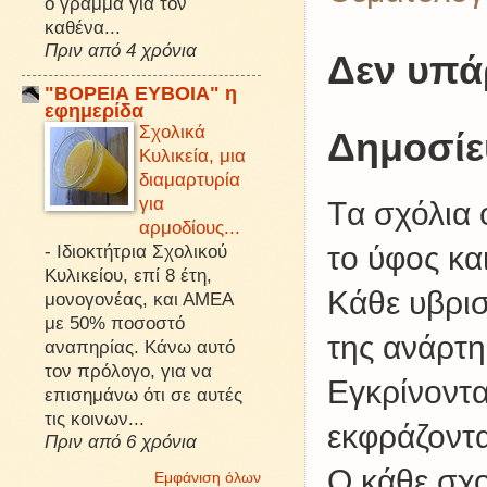
ό γράμμα για τον
καθένα...
Πριν από 4 χρόνια
Δεν υπά
"ΒΟΡΕΙΑ ΕΥΒΟΙΑ" η
εφημερίδα
Σχολικά
Δημοσίε
Κυλικεία, μια
διαμαρτυρία
για
Tα σχόλια 
αρμοδίους...
το ύφος κα
-
Ιδιοκτήτρια Σχολικού
Κυλικείου, επί 8 έτη,
Kάθε υβρισ
μονογονέας, και ΑΜΕΑ
με 50% ποσοστό
της ανάρτη
αναπηρίας. Κάνω αυτό
τον πρόλογο, για να
Εγκρίνοντα
επισημάνω ότι σε αυτές
τις κοινων...
εκφράζοντα
Πριν από 6 χρόνια
Ο κάθε σχο
Εμφάνιση όλων