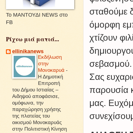
σταθούμε δ
Το ΜΑΝΤΟΥΔΙ NEWS στο
FB
όμορφη εμπ
χτίζουν φι
Ρίχνω μιά ματιά...
δημιουργο
ellinikanews
Εκδήλωση
σεβασμού.
στην
Μονοκαρυά
-
Σας ευχαρι
Η Δημοτική
Επιτροπή
παρουσία κ
του Δήμου Ιστιαίας –
Αιδηψού αποφάσισε,
μας. Ευχόμ
ομόφωνα, την
παραχώρηση χρήσης
συνεχίσου
της πλατείας του
οικισμού Μονοκαρυάς
στην Πολιτιστική Κίνηση