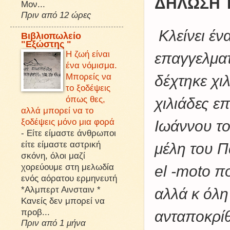
ΔΗΛΩΣΗ 
Μον...
Πριν από 12 ώρες
Κλείνει έν
Βιβλιοπωλείο
"Εξώστης "
Η ζωή είναι
επαγγελματ
ένα νόμισμα.
Μπορείς να
δέχτηκε χι
το ξοδέψεις
όπως θες,
χιλιάδες ε
αλλά μπορεί να το
ξοδέψεις μόνο μια φορά
Ιωάννου τ
-
Είτε είμαστε άνθρωποι
είτε είμαστε αστρική
μέλη του 
σκόνη, όλοι μαζί
χορεύουμε στη μελωδία
el -moto π
ενός αόρατου ερμηνευτή
*Αλμπερτ Αινσταιν *
αλλά κ όλη
Κανείς δεν μπορεί να
προβ...
ανταποκρίθ
Πριν από 1 μήνα