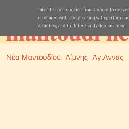
This site uses cookies from Google to deliver 
mantoudi n
are shared with Google along with performanc
statistics, and to detect and address abuse.
Νέα Μαντουδίου -Λίμνης -Αγ.Αννας