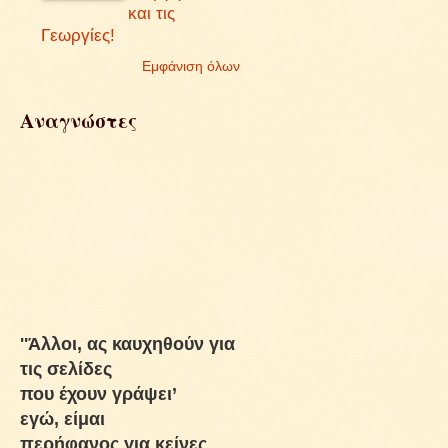
και τις
Γεωργίες!
Εμφάνιση όλων
Αναγνώστες
''Άλλοι, ας καυχηθούν για
τις σελίδες
που έχουν γράψει’
εγώ, είμαι
περήφανος για κείνες