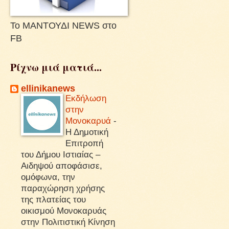
Το ΜΑΝΤΟΥΔΙ NEWS στο
FB
Ρίχνω μιά ματιά...
ellinikanews
Εκδήλωση
στην
Μονοκαρυά
-
Η Δημοτική
Επιτροπή
του Δήμου Ιστιαίας –
Αιδηψού αποφάσισε,
ομόφωνα, την
παραχώρηση χρήσης
της πλατείας του
οικισμού Μονοκαρυάς
στην Πολιτιστική Κίνηση