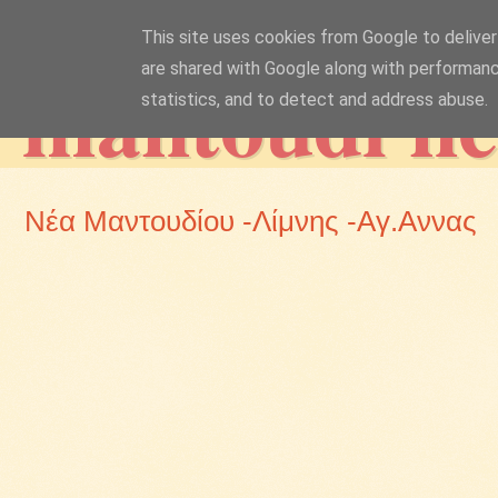
This site uses cookies from Google to deliver 
mantoudi n
are shared with Google along with performanc
statistics, and to detect and address abuse.
Νέα Μαντουδίου -Λίμνης -Αγ.Αννας