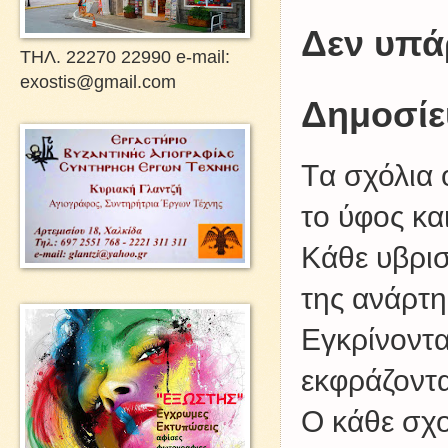
Δεν υπά
ΤΗΛ. 22270 22990 e-mail:
exostis@gmail.com
Δημοσίε
Tα σχόλια 
το ύφος κα
Kάθε υβρισ
της ανάρτη
Εγκρίνοντα
εκφράζοντα
Ο κάθε σχο