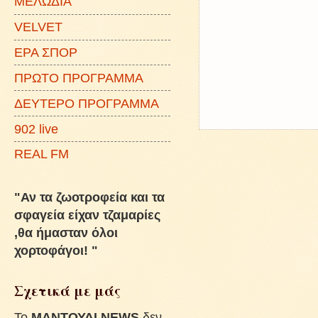
ΜΕΛΩΔΙΑ
VELVET
ΕΡΑ ΣΠΟΡ
ΠΡΩΤΟ ΠΡΟΓΡΑΜΜΑ
ΔΕΥΤΕΡΟ ΠΡΟΓΡΑΜΜΑ
902 live
REAL FM
"Αν τα ζωοτροφεία και τα
σφαγεία είχαν τζαμαρίες
,θα ήμασταν όλοι
χορτοφάγοι! "
Σχετικά με μάς
To
ΜΑΝΤΟΥΔΙ NEWS
δεν