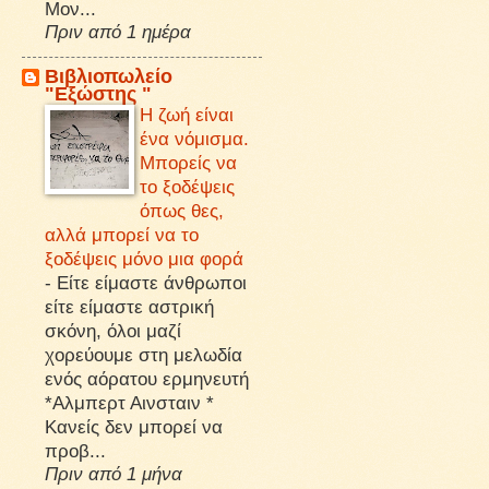
Μον...
Πριν από 1 ημέρα
Βιβλιοπωλείο
"Εξώστης "
Η ζωή είναι
ένα νόμισμα.
Μπορείς να
το ξοδέψεις
όπως θες,
αλλά μπορεί να το
ξοδέψεις μόνο μια φορά
-
Είτε είμαστε άνθρωποι
είτε είμαστε αστρική
σκόνη, όλοι μαζί
χορεύουμε στη μελωδία
ενός αόρατου ερμηνευτή
*Αλμπερτ Αινσταιν *
Κανείς δεν μπορεί να
προβ...
Πριν από 1 μήνα