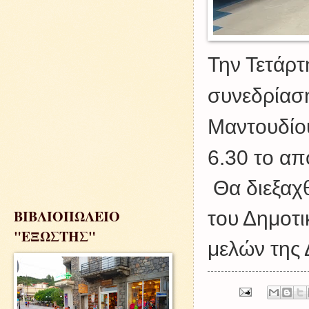
Την Τετάρτ
συνεδρίασ
Μαντουδίου
6.30 το α
Θα διεξαχθ
ΒΙΒΛΙΟΠΩΛΕΙΟ
του Δημοτι
"ΕΞΩΣΤΗΣ"
μελών της 