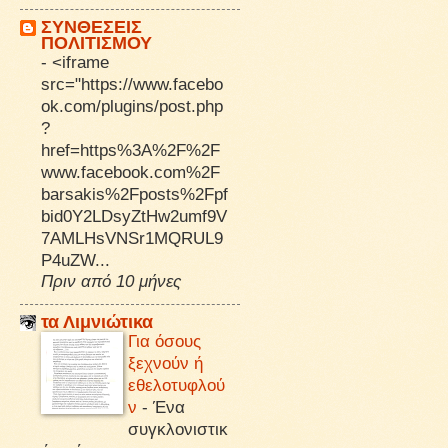
ΣΥΝΘΕΣΕΙΣ
ΠΟΛΙΤΙΣΜΟΥ
-
<iframe
src="https://www.facebo
ok.com/plugins/post.php
?
href=https%3A%2F%2F
www.facebook.com%2F
barsakis%2Fposts%2Fpf
bid0Y2LDsyZtHw2umf9V
7AMLHsVNSr1MQRUL9
P4uZW...
Πριν από 10 μήνες
τα Λιμνιώτικα
Για όσους
ξεχνούν ή
εθελοτυφλού
ν
-
Ένα
συγκλονιστικ