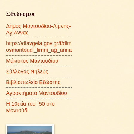
Σύνδεσμοι
Δήμος Μαντουδίου-Λίμνης-
Αγ.Αννας
https://diavgeia.gov.gr/f/dim
osmantoudi_limni_ag_anna
Μάκιστος Μαντουδίου
Σύλλογος Νηλεύς
Βιβλιοπωλείο Εξώστης
Αγροκτήματα Μαντουδίου
Η 10ετία του ΄50 στο
Μαντούδι