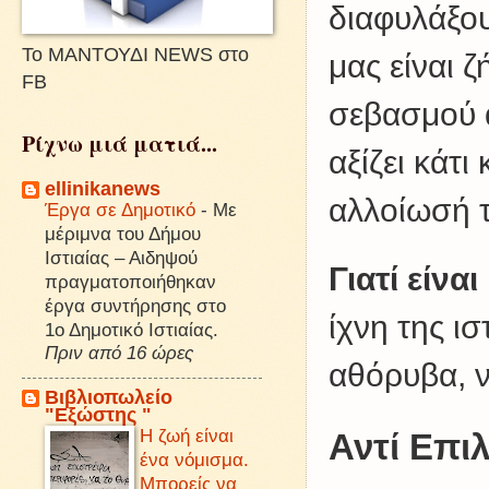
διαφυλάξο
Το ΜΑΝΤΟΥΔΙ NEWS στο
μας είναι 
FB
σεβασμού α
Ρίχνω μιά ματιά...
αξίζει κάτ
ellinikanews
αλλοίωσή τ
Έργα σε Δημοτικό
-
Με
μέριμνα του Δήμου
Ιστιαίας – Αιδηψού
Γιατί είνα
πραγματοποιήθηκαν
έργα συντήρησης στο
ίχνη της ισ
1ο Δημοτικό Ιστιαίας.
Πριν από 16 ώρες
αθόρυβα, ν
Βιβλιοπωλείο
"Εξώστης "
Η ζωή είναι
Αντί Επι
ένα νόμισμα.
Μπορείς να