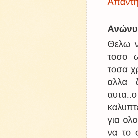
Απάντ
Ανώνυ
Θελω ν
τοσο 
τοσα χ
αλλα 
αυτ
καλυπτε
για ολ
να το σ