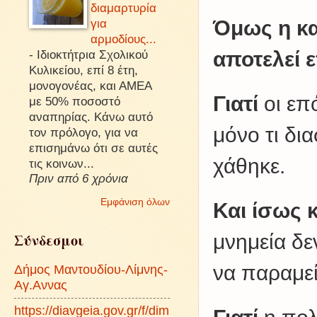
διαμαρτυρία
Όμως η κα
για
αρμοδίους...
αποτελεί 
-
Ιδιοκτήτρια Σχολικού
Κυλικείου, επί 8 έτη,
μονογονέας, και ΑΜΕΑ
Γιατί
οι επ
με 50% ποσοστό
αναπηρίας. Κάνω αυτό
μόνο τι δια
τον πρόλογο, για να
επισημάνω ότι σε αυτές
χάθηκε.
τις κοινων...
Πριν από 6 χρόνια
Εμφάνιση όλων
Και ίσως 
Σύνδεσμοι
μνημεία δε
να παραμεί
Δήμος Μαντουδίου-Λίμνης-
Αγ.Αννας
https://diavgeia.gov.gr/f/dim