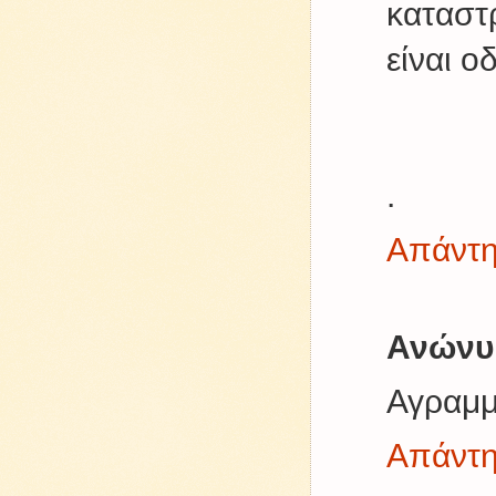
καταστ
είναι ο
.
Απάντ
Ανώνυ
Αγραμμ
Απάντ