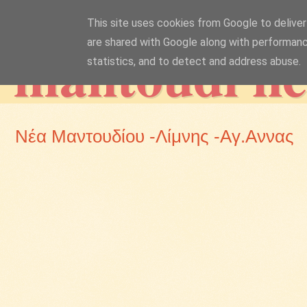
This site uses cookies from Google to deliver 
mantoudi n
are shared with Google along with performanc
statistics, and to detect and address abuse.
Νέα Μαντουδίου -Λίμνης -Αγ.Αννας