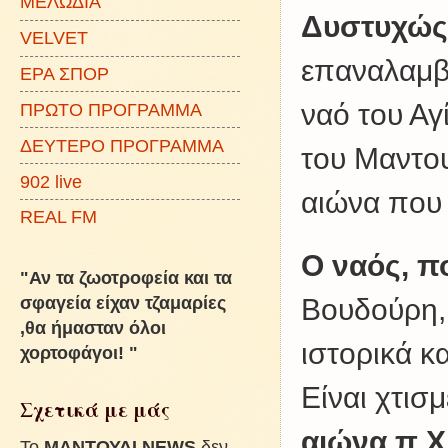
ΜΕΛΩΔΙΑ
Δυστυχώς
VELVET
επαναλαμβά
ΕΡΑ ΣΠΟΡ
ναό του Αγ
ΠΡΩΤΟ ΠΡΟΓΡΑΜΜΑ
ΔΕΥΤΕΡΟ ΠΡΟΓΡΑΜΜΑ
του Μαντου
902 live
αιώνα που 
REAL FM
Ο ναός, π
"Αν τα ζωοτροφεία και τα
σφαγεία είχαν τζαμαρίες
Βουδούρη, 
,θα ήμασταν όλοι
ιστορικά κ
χορτοφάγοι! "
Είναι χτισ
Σχετικά με μάς
αιώνα π.Χ
To
ΜΑΝΤΟΥΔΙ NEWS
δεν