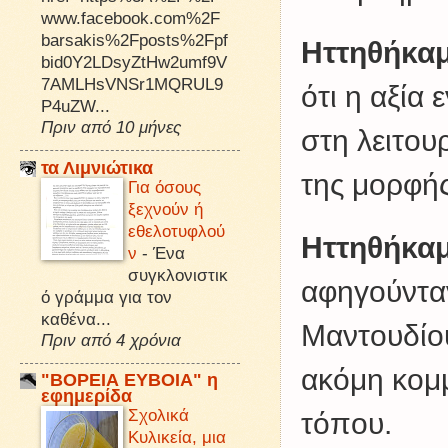
www.facebook.com%2F
barsakis%2Fposts%2Fpf
Ηττηθήκα
bid0Y2LDsyZtHw2umf9V
7AMLHsVNSr1MQRUL9
ότι η αξία
P4uZW...
Πριν από 10 μήνες
στη λειτου
τα Λιμνιώτικα
της μορφής
Για όσους
ξεχνούν ή
εθελοτυφλού
Ηττηθήκα
ν
-
Ένα
συγκλονιστικ
αφηγούνταν
ό γράμμα για τον
καθένα...
Μαντουδίου
Πριν από 4 χρόνια
ακόμη κομμ
"ΒΟΡΕΙΑ ΕΥΒΟΙΑ" η
εφημερίδα
Σχολικά
τόπου.
Κυλικεία, μια