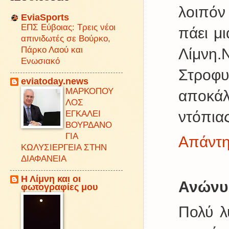
λοιπόν
EviaSports
ΕΠΣ Εύβοιας: Τρεις νέοι
πάει μ
απινιδωτές σε Βούρκο,
Πάρκο Λαού και
Λίμνη
Ενωσιακό
Στροφυ
eviatoday.news
ΜΑΡΚΟΠΟΥ
αποκάλ
ΛΟΣ
ντόπιας
ΕΓΚΑΛΕΙ
ΒΟΥΡΔΑΝΟ
ΓΙΑ
Απάντ
ΚΩΛΥΣΙΕΡΓΕΙΑ ΣΤΗΝ
ΔΙΑΦΑΝΕΙΑ
Η Λίμνη και οι
Ανώνυ
φωτογραφίες μου
Πολύ λ