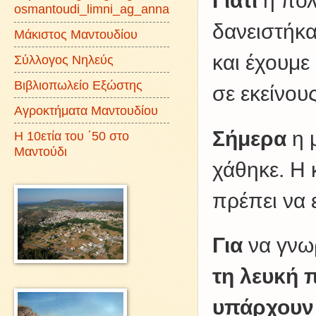
Γιατί
η πολι
osmantoudi_limni_ag_anna
δανειστήκα
Μάκιστος Μαντουδίου
και έχουμ
Σύλλογος Νηλεύς
Βιβλιοπωλείο Εξώστης
σε εκείνου
Αγροκτήματα Μαντουδίου
Σήμερα
η 
Η 10ετία του ΄50 στο
Μαντούδι
χάθηκε. Η 
πρέπει να 
Για
να γνωρ
τη λευκή 
υπάρχουν 