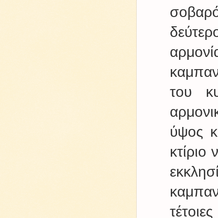
σοβαρό
δεύτερ
αρμον
καμπαν
του κ
αρμονι
ύψος κ
κτίριο 
εκκλησ
καμπαν
τέτοιε