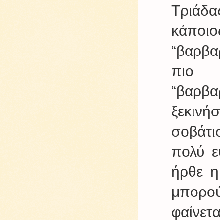
Τριάδα
κάποιο
“βαρβα
πιο 
“βαρβα
ξεκινή
σοβάτι
πολύ ε
ήρθε η
μπορού
φαίνε