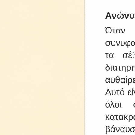
Ανώνυ
Όταν 
συνυφα
τα σέ
διατη
αυθαίρ
Αυτό εί
όλοι 
κατακρ
βάναυσ