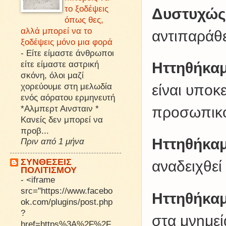
το ξοδέψεις
Δυστυχώς,
όπως θες,
αλλά μπορεί να το
αντιπαράθε
ξοδέψεις μόνο μια φορά
-
Είτε είμαστε άνθρωποι
είτε είμαστε αστρική
Ηττηθήκα
σκόνη, όλοι μαζί
χορεύουμε στη μελωδία
είναι υποκ
ενός αόρατου ερμηνευτή
*Αλμπερτ Αινσταιν *
προσωπικο
Κανείς δεν μπορεί να
προβ...
Ηττηθήκα
Πριν από 1 μήνα
ΣΥΝΘΕΣΕΙΣ
αναδειχθεί
ΠΟΛΙΤΙΣΜΟΥ
-
<iframe
src="https://www.facebo
Ηττηθήκα
ok.com/plugins/post.php
?
στα μνημεί
href=https%3A%2F%2F