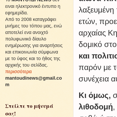
ειναι ηλεκτρονικό έντυπο η
λαξευμένη 
εφημερίδα.
Από το 2008 καταγράφει
ετών, προ
μνήμες του τόπου μας, ενώ
αρχαίας Κη
αποτελεί ενα ανοιχτό
πολυφωνικό δίαυλο
δομικό στο
ενημέρωσης για αναρτήσεις
και επικοινωνία σύμφωνα
και πολιτ
με το ύφος και το ήθος της
αρχικής του σελίδας.
παρόν με τ
περισσότερα
συνέχεια α
mantoudinews@gmail.co
m
Κι όμως,
σ
Στείλτε το μήνυμά
λιθοδομή
,
σας!