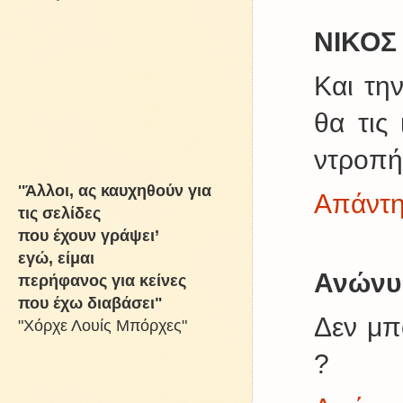
ΝΙΚΟΣ
Και τη
θα τις
ντροπή !
''Άλλοι, ας καυχηθούν για
Απάντ
τις σελίδες
που έχουν γράψει’
εγώ, είμαι
Ανώνυ
περήφανος για κείνες
που έχω διαβάσει"
Δεν μπ
"Χόρχε Λουίς Μπόρχες"
?