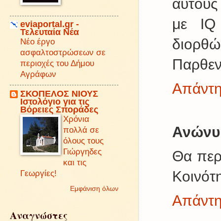
αυτούς 
με IQ 
eviaportal.gr -
Τελευταία Νέα
διορθ
Νέο έργο
ασφαλτοστρώσεων σε
Παρθεν
περιοχές του Δήμου
Αγράφων
Απάντ
ΣΚΟΠΕΛΟΣ ΝΙΟΥΣ
Iστολόγιο για τις
Βόρειες Σποράδες
Χρόνια
Ανώνυ
πολλά σε
όλους τους
Γιώργηδες
Θα περ
και τις
Κοινότ
Γεωργίες!
Εμφάνιση όλων
Απάντ
Αναγνώστες