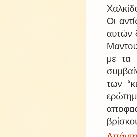
Χαλκίδ
Οι αντ
αυτών δ
Μαντου
με τα 
συμβαί
των “κ
ερώτη
αποφασ
βρίσκου
Απάντ