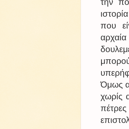
την πο
ιστορί
που εί
αρχαία
δουλεμ
μπορού
υπερήφ
Όμως αν
χωρίς 
πέτρες
επιστο