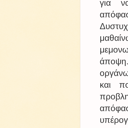
για ν
απόφα
Δυστυ
μαθαί
μεμον
άποψη
οργάνω
και π
προβλ
απόφασ
υπέρο