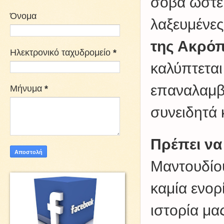
σοβά ώστε
Όνομα
λαξευμένες
της Ακρόπ
Ηλεκτρονικό ταχυδρομείο
*
καλύπτεται
επαναλαμβά
Μήνυμα
*
συνειδητά κ
Πρέπει να
Μαντουδίου
καμία ενορ
ιστορία μα