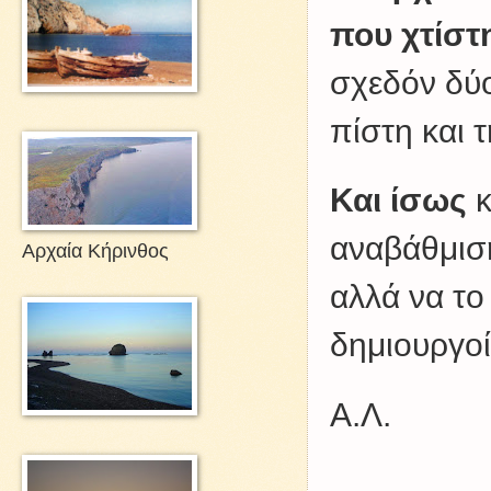
που χτίστ
σχεδόν δύο
πίστη και 
Και ίσως
κ
αναβάθμιση
Αρχαία Κήρινθος
αλλά να το
δημιουργο
Α.Λ.