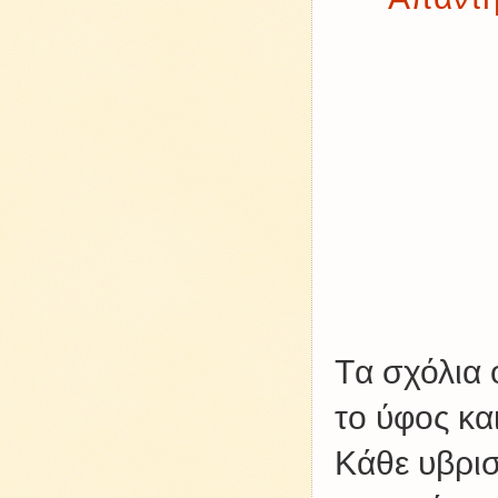
Tα σχόλια 
το ύφος κα
Kάθε υβρισ