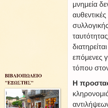
μνημεία δε
αυθεντικές
συλλογική
ταυτότητας
διατηρείται
επόμενες γ
τόπου στο
ΒΙΒΛΙΟΠΩΛΕΙΟ
Η προστασ
"ΕΞΩΣΤΗΣ"
κληρονομι
αντιλήψεων