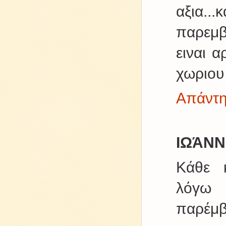
αξια..
παρεμβ
ειναι α
χωριου 
Απάντ
ΙΩΆΝ
Κάθε κ
λόγω 
παρέμβ