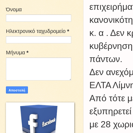
επιχειρήμα
Όνομα
κανονικότη
Ηλεκτρονικό ταχυδρομείο
*
κ. α . Δεν
κυβέρνησης
Μήνυμα
*
πάντων.
Δεν ανεχόμ
ΕΛΤΑ Λίμν
Από τότε μ
εξυπηρετεί
με 28 χωρ