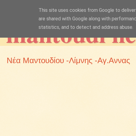
This site uses cookies from Google to deliver 
mantoudi n
are shared with Google along with performanc
statistics, and to detect and address abuse.
Νέα Μαντουδίου -Λίμνης -Αγ.Αννας