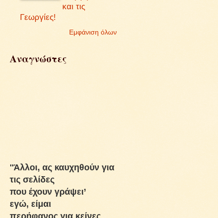
και τις
Γεωργίες!
Εμφάνιση όλων
Αναγνώστες
''Άλλοι, ας καυχηθούν για
τις σελίδες
που έχουν γράψει’
εγώ, είμαι
περήφανος για κείνες