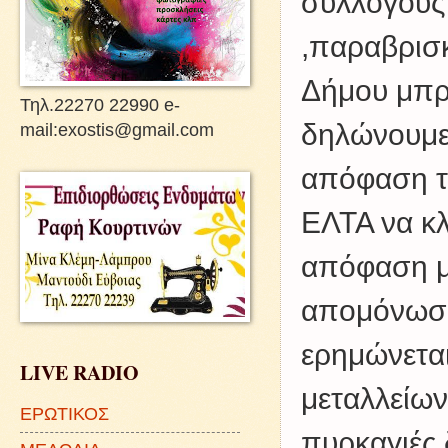
συλλόγους 
,παραβρισ
Δήμου μπρ
Τηλ.22270 22990 e-
δηλώνουμε,
mail:exostis@gmail.com
απόφαση τη
ΕΛΤΑ να κλ
απόφαση μα
απομόνωση
ερημώνεται
LIVE RADIO
μεταλλείων
ΕΡΩΤΙΚΟΣ
πυρκαγιές