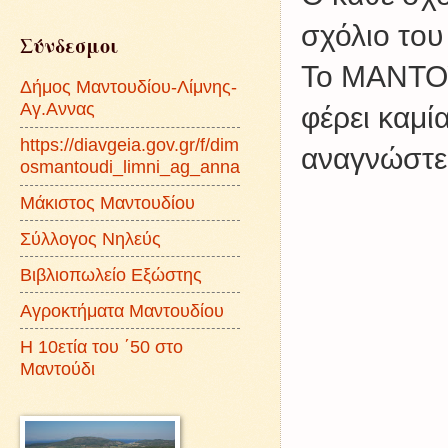
σχόλιο του
Σύνδεσμοι
Το ΜΑΝΤΟΥ
Δήμος Μαντουδίου-Λίμνης-
Αγ.Αννας
φέρει καμί
https://diavgeia.gov.gr/f/dim
αναγνώστες
osmantoudi_limni_ag_anna
Μάκιστος Μαντουδίου
Σύλλογος Νηλεύς
Βιβλιοπωλείο Εξώστης
Αγροκτήματα Μαντουδίου
Η 10ετία του ΄50 στο
Μαντούδι