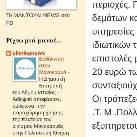
περιοχές. 
Το ΜΑΝΤΟΥΔΙ NEWS στο
δεμάτων κα
FB
υπηρεσίες 
Ρίχνω μιά ματιά...
ιδιωτικών 
ellinikanews
επιστολές 
Εκδήλωση
στην
20 ευρώ τω
Μονοκαρυά
-
Η Δημοτική
συνταξιούχ
Επιτροπή
του Δήμου Ιστιαίας –
Οι τράπεζε
Αιδηψού αποφάσισε,
ομόφωνα, την
.Τ. Μ .Πολ
παραχώρηση χρήσης
της πλατείας του
εξυπηρετού
οικισμού Μονοκαρυάς
στην Πολιτιστική Κίνηση