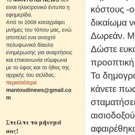
ειναι ηλεκτρονικό έντυπο η
κόστους -ο
εφημερίδα.
δικαίωμα ν
Από το 2008 καταγράφει
μνήμες του τόπου μας, ενώ
Δωρεάν. Μη
αποτελεί ενα ανοιχτό
πολυφωνικό δίαυλο
Δώστε ευκα
ενημέρωσης για αναρτήσεις
και επικοινωνία σύμφωνα
προοπτική
με το ύφος και το ήθος της
Το δημογρα
αρχικής του σελίδας.
περισσότερα
κάνετε πως
mantoudinews@gmail.co
m
σταματήσει
αισιοδοξού
Στείλτε το μήνυμά
αφαιρέθηκ
σας!