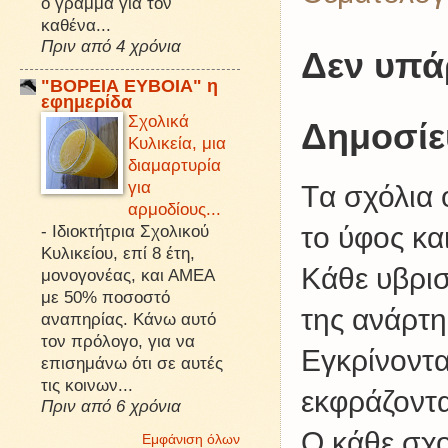
ό γράμμα για τον
καθένα...
Πριν από 4 χρόνια
Δεν υπά
"ΒΟΡΕΙΑ ΕΥΒΟΙΑ" η
εφημερίδα
Σχολικά
Δημοσίε
Κυλικεία, μια
διαμαρτυρία
για
Tα σχόλια 
αρμοδίους...
το ύφος κα
-
Ιδιοκτήτρια Σχολικού
Κυλικείου, επί 8 έτη,
Kάθε υβρισ
μονογονέας, και ΑΜΕΑ
με 50% ποσοστό
της ανάρτη
αναπηρίας. Κάνω αυτό
τον πρόλογο, για να
Εγκρίνοντα
επισημάνω ότι σε αυτές
τις κοινων...
εκφράζοντα
Πριν από 6 χρόνια
Ο κάθε σχο
Εμφάνιση όλων