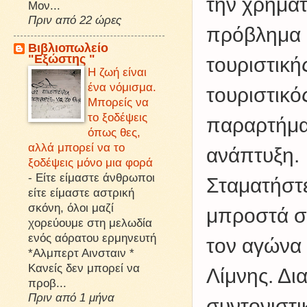
την χρηματ
Μον...
Πριν από 22 ώρες
πρόβλημα ε
Βιβλιοπωλείο
"Εξώστης "
τουριστική
Η ζωή είναι
ένα νόμισμα.
τουριστικό
Μπορείς να
το ξοδέψεις
παραρτήματ
όπως θες,
αλλά μπορεί να το
ανάπτυξη.
ξοδέψεις μόνο μια φορά
-
Είτε είμαστε άνθρωποι
Σταματήστ
είτε είμαστε αστρική
σκόνη, όλοι μαζί
μπροστά σ
χορεύουμε στη μελωδία
ενός αόρατου ερμηνευτή
τον αγώνα 
*Αλμπερτ Αινσταιν *
Κανείς δεν μπορεί να
Λίμνης. Δι
προβ...
Πριν από 1 μήνα
συντονιστι