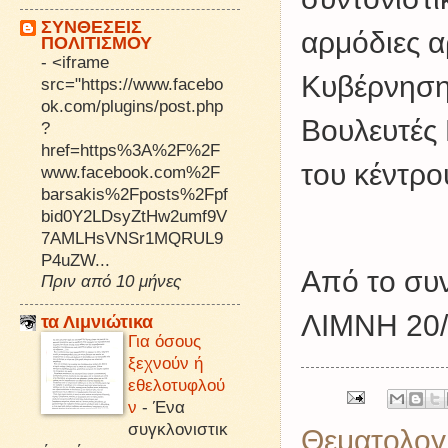
ΣΥΝΘΕΣΕΙΣ
αρμόδιες α
ΠΟΛΙΤΙΣΜΟΥ
-
<iframe
Κυβέρνηση 
src="https://www.facebo
ok.com/plugins/post.php
Βουλευτές 
?
href=https%3A%2F%2F
του κέντρο
www.facebook.com%2F
barsakis%2Fposts%2Fpf
bid0Y2LDsyZtHw2umf9V
7AMLHsVNSr1MQRUL9
P4uZW...
Από το συν
Πριν από 10 μήνες
ΛΙΜΝΗ 20/
τα Λιμνιώτικα
Για όσους
ξεχνούν ή
εθελοτυφλού
ν
-
Ένα
συγκλονιστικ
Θεματολογ