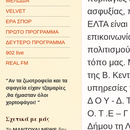
ΜΕΛΩΔΙΑ
ασφυξίας, 
VELVET
ΕΡΑ ΣΠΟΡ
ΕΛΤΑ είναι
ΠΡΩΤΟ ΠΡΟΓΡΑΜΜΑ
επικοινωνί
ΔΕΥΤΕΡΟ ΠΡΟΓΡΑΜΜΑ
πολιτισμού
902 live
τόπο μας.
REAL FM
της Β. Κεν
"Αν τα ζωοτροφεία και τα
υπηρεσίες
σφαγεία είχαν τζαμαρίες
,θα ήμασταν όλοι
Δ Ο Υ - Δ. Τ
χορτοφάγοι! "
Ο. Τ .Ε – 
Σχετικά με μάς
Δήμου τη Λ
To
ΜΑΝΤΟΥΔΙ NEWS
δεν