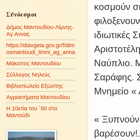
κοσμούν σή
Σύνδεσμοι
φιλοξενουν
Δήμος Μαντουδίου-Λίμνης-
ιδιωτικές 
Αγ.Αννας
https://diavgeia.gov.gr/f/dim
Αριστοτέλη
osmantoudi_limni_ag_anna
Ναύπλιο. 
Μάκιστος Μαντουδίου
Σύλλογος Νηλεύς
Σαράφης. Σ
Βιβλιοπωλείο Εξώστης
Μνημείο « 
Αγροκτήματα Μαντουδίου
Η 10ετία του ΄50 στο
Μαντούδι
« Ξυπνούν 
βαρέσουν!.