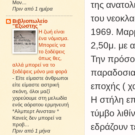
Μον...
της ανατολ
Πριν από 1 ημέρα
του νεοκλα
Βιβλιοπωλείο
"Εξώστης "
1969. Μαρμ
Η ζωή είναι
ένα νόμισμα.
2,50μ. με 
Μπορείς να
το ξοδέψεις
Την πρόσο
όπως θες,
αλλά μπορεί να το
παραδοσιακ
ξοδέψεις μόνο μια φορά
-
Είτε είμαστε άνθρωποι
εποχής ( χ
είτε είμαστε αστρική
σκόνη, όλοι μαζί
Η στήλη επ
χορεύουμε στη μελωδία
ενός αόρατου ερμηνευτή
*Αλμπερτ Αινσταιν *
τύμβο λιθ
Κανείς δεν μπορεί να
προβ...
εδράζουν τ
Πριν από 1 μήνα