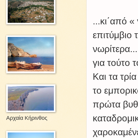
...κι΄από «
επιτύμβιο 
νωρίτερα...
για τούτο 
Και τα τρί
το εμπορικ
πρώτα βυθί
καταδρομικ
Αρχαία Κήρινθος
χαροκαμένε