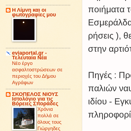
ποιήματα τ
Η Λίμνη και οι
φωτογραφίες μου
Εσμεράλδα 
ρήσεις ), 
στην αρτιό
eviaportal.gr -
Τελευταία Νέα
Νέο έργο
ασφαλτοστρώσεων σε
Πηγές : Πρ
περιοχές του Δήμου
Αγράφων
παλιών ναυ
ΣΚΟΠΕΛΟΣ ΝΙΟΥΣ
Iστολόγιο για τις
ιδίου - Εγ
Βόρειες Σποράδες
Χρόνια
πληροφορίε
πολλά σε
όλους τους
Γιώργηδες