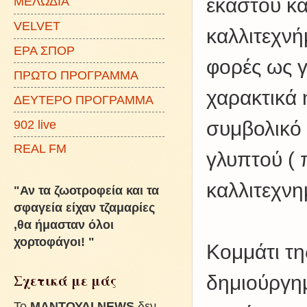
ΜΕΛΩΔΙΑ
έκαστου κα
VELVET
καλλιτεχνή
ΕΡΑ ΣΠΟΡ
φορές ως γ
ΠΡΩΤΟ ΠΡΟΓΡΑΜΜΑ
χαρακτικά 
ΔΕΥΤΕΡΟ ΠΡΟΓΡΑΜΜΑ
902 live
συμβολικό 
REAL FM
γλυπτού ( 
καλλιτεχνη
"Αν τα ζωοτροφεία και τα
σφαγεία είχαν τζαμαρίες
,θα ήμασταν όλοι
χορτοφάγοι! "
Κομμάτι τη
Σχετικά με μάς
δημιούργημ
To
ΜΑΝΤΟΥΔΙ NEWS
δεν