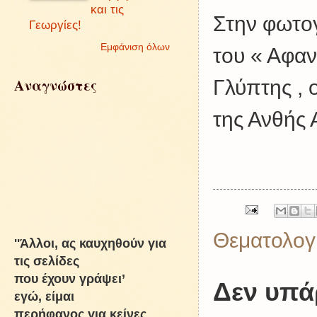
και τις
Στην φωτογ
Γεωργίες!
Εμφάνιση όλων
του « Αφαν
Αναγνώστες
Γλύπτης , 
της Ανθής
Θεματολογ
''Άλλοι, ας καυχηθούν για
τις σελίδες
που έχουν γράψει’
Δεν υπά
εγώ, είμαι
περήφανος για κείνες