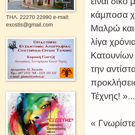
είναι δικό 
κάμποσα χ
ΤΗΛ. 22270 22990 e-mail:
exostis@gmail.com
Μαλρώ και 
λίγα χρόνι
Κατουνίων 
την αντίστ
προκλήσεις
Τέχνης! »...
« Γνωρίστε