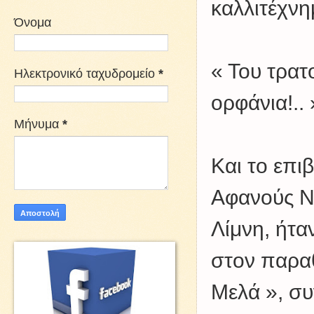
καλλιτέχνη
Όνομα
« Του τρατ
Ηλεκτρονικό ταχυδρομείο
*
ορφάνια!..
Μήνυμα
*
Και το επι
Αφανούς Ν
Λίμνη, ήτα
στον παρα
Μελά », σ