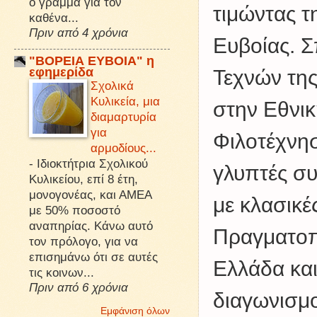
ό γράμμα για τον
τιμώντας τ
καθένα...
Πριν από 4 χρόνια
Ευβοίας. 
"ΒΟΡΕΙΑ ΕΥΒΟΙΑ" η
εφημερίδα
Τεχνών της
Σχολικά
Κυλικεία, μια
στην Εθνικ
διαμαρτυρία
για
Φιλοτέχνη
αρμοδίους...
-
Ιδιοκτήτρια Σχολικού
γλυπτές συ
Κυλικείου, επί 8 έτη,
μονογονέας, και ΑΜΕΑ
με κλασικέ
με 50% ποσοστό
αναπηρίας. Κάνω αυτό
Πραγματοπο
τον πρόλογο, για να
επισημάνω ότι σε αυτές
Ελλάδα κα
τις κοινων...
Πριν από 6 χρόνια
διαγωνισμο
Εμφάνιση όλων