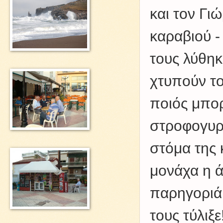
και τον Γι
καραβιού -
τους λύθηκε
χτυπούν το
ποιός μπορ
στροφογυρι
στόμα της κ
μονάχα η ά
παρηγοριά.
τους τύλιξε!