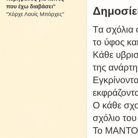
που έχω διαβάσει"
Δημοσίε
"Χόρχε Λουίς Μπόρχες"
Tα σχόλια 
το ύφος κα
Kάθε υβρισ
της ανάρτη
Εγκρίνοντα
εκφράζοντα
Ο κάθε σχο
σχόλιο του
Το ΜΑΝΤΟΥ