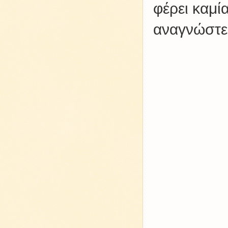
φέρει καμί
αναγνώστες