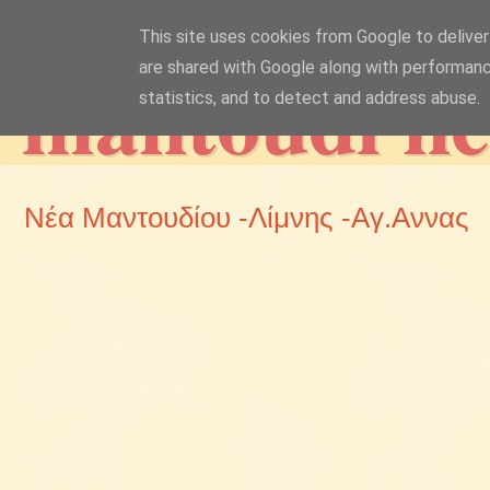
This site uses cookies from Google to deliver 
mantoudi n
are shared with Google along with performanc
statistics, and to detect and address abuse.
Νέα Μαντουδίου -Λίμνης -Αγ.Αννας