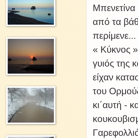
Μπενετίνα 
από τα βάθ
περίμενε..
« Κύκνος »
γυιός της 
είχαν κατα
του Ορμού
κι΄αυτή - 
κουκουβισμ
Γαρεφολλιά