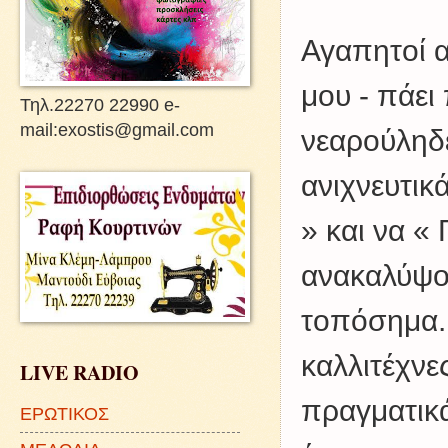
Αγαπητοί α
μου - πάει
Τηλ.22270 22990 e-
mail:exostis@gmail.com
νεαρούληδε
ανιχνευτικ
» και να «
ανακαλύψο
τοπόσημα.
καλλιτέχνες
LIVE RADIO
πραγματικ
ΕΡΩΤΙΚΟΣ