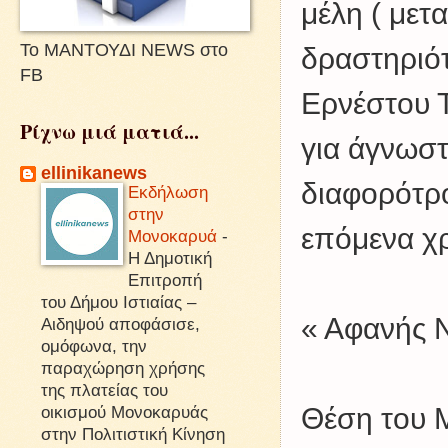
μέλη ( μετ
Το ΜΑΝΤΟΥΔΙ NEWS στο
δραστηριότ
FB
Ερνέστου Τ
Ρίχνω μιά ματιά...
για άγνωστ
ellinikanews
διαφορότρο
Εκδήλωση
στην
επόμενα χρ
Μονοκαρυά
-
Η Δημοτική
Επιτροπή
του Δήμου Ιστιαίας –
« Αφανής 
Αιδηψού αποφάσισε,
ομόφωνα, την
παραχώρηση χρήσης
της πλατείας του
οικισμού Μονοκαρυάς
Θέση του Μ
στην Πολιτιστική Κίνηση