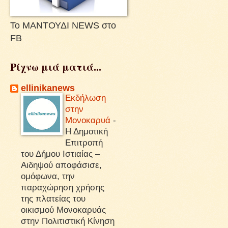
Το ΜΑΝΤΟΥΔΙ NEWS στο
FB
Ρίχνω μιά ματιά...
ellinikanews
Εκδήλωση
στην
Μονοκαρυά
-
Η Δημοτική
Επιτροπή
του Δήμου Ιστιαίας –
Αιδηψού αποφάσισε,
ομόφωνα, την
παραχώρηση χρήσης
της πλατείας του
οικισμού Μονοκαρυάς
στην Πολιτιστική Κίνηση