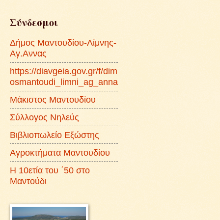
Σύνδεσμοι
Δήμος Μαντουδίου-Λίμνης-
Αγ.Αννας
https://diavgeia.gov.gr/f/dim
osmantoudi_limni_ag_anna
Μάκιστος Μαντουδίου
Σύλλογος Νηλεύς
Βιβλιοπωλείο Εξώστης
Αγροκτήματα Μαντουδίου
Η 10ετία του ΄50 στο
Μαντούδι