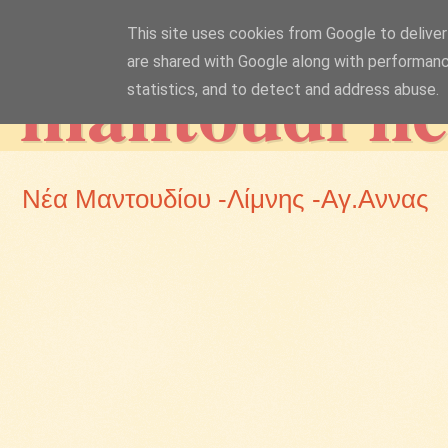
This site uses cookies from Google to deliver 
mantoudi n
are shared with Google along with performanc
statistics, and to detect and address abuse.
Νέα Μαντουδίου -Λίμνης -Αγ.Αννας