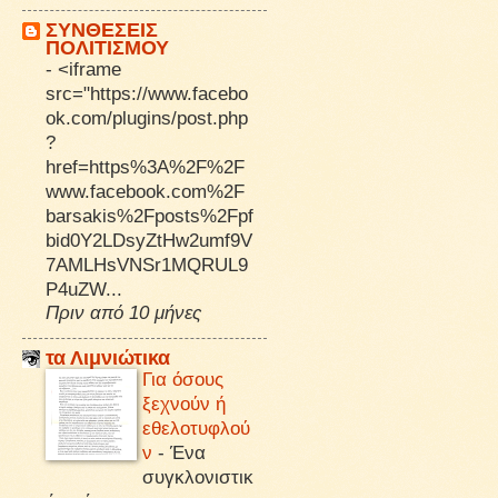
ΣΥΝΘΕΣΕΙΣ
ΠΟΛΙΤΙΣΜΟΥ
-
<iframe
src="https://www.facebo
ok.com/plugins/post.php
?
href=https%3A%2F%2F
www.facebook.com%2F
barsakis%2Fposts%2Fpf
bid0Y2LDsyZtHw2umf9V
7AMLHsVNSr1MQRUL9
P4uZW...
Πριν από 10 μήνες
τα Λιμνιώτικα
Για όσους
ξεχνούν ή
εθελοτυφλού
ν
-
Ένα
συγκλονιστικ