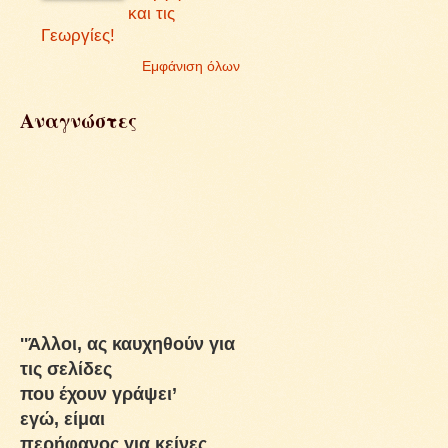
και τις
Γεωργίες!
Εμφάνιση όλων
Αναγνώστες
''Άλλοι, ας καυχηθούν για
τις σελίδες
που έχουν γράψει’
εγώ, είμαι
περήφανος για κείνες