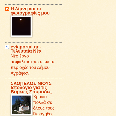
Η Λίμνη και οι
φωτογραφίες μου
eviaportal.gr -
Τελευταία Νέα
Νέο έργο
ασφαλτοστρώσεων σε
περιοχές του Δήμου
Αγράφων
ΣΚΟΠΕΛΟΣ ΝΙΟΥΣ
Iστολόγιο για τις
Βόρειες Σποράδες
Χρόνια
πολλά σε
όλους τους
Γιώργηδες