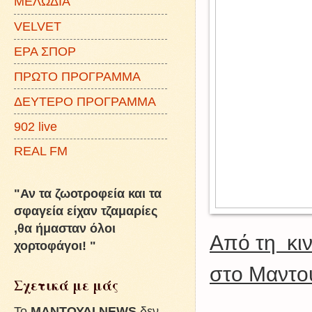
ΜΕΛΩΔΙΑ
VELVET
ΕΡΑ ΣΠΟΡ
ΠΡΩΤΟ ΠΡΟΓΡΑΜΜΑ
ΔΕΥΤΕΡΟ ΠΡΟΓΡΑΜΜΑ
902 live
REAL FM
"Αν τα ζωοτροφεία και τα
σφαγεία είχαν τζαμαρίες
,θα ήμασταν όλοι
Από τη κι
χορτοφάγοι! "
στο Μαντο
Σχετικά με μάς
To
ΜΑΝΤΟΥΔΙ NEWS
δεν