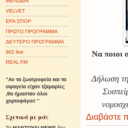
ΜΕΛΩΔΙΑ
VELVET
ΕΡΑ ΣΠΟΡ
ΠΡΩΤΟ ΠΡΟΓΡΑΜΜΑ
ΔΕΥΤΕΡΟ ΠΡΟΓΡΑΜΜΑ
902 live
Να ποιοι 
REAL FM
Δήλωση της
"Αν τα ζωοτροφεία και τα
σφαγεία είχαν τζαμαρίες
Συσπεί
,θα ήμασταν όλοι
χορτοφάγοι! "
νομοσχέ
Διαβάστε π
Σχετικά με μάς
To
ΜΑΝΤΟΥΔΙ NEWS
δεν