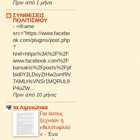
Πριν από 1 μήνα
ΣΥΝΘΕΣΕΙΣ
ΠΟΛΙΤΙΣΜΟΥ
-
<iframe
src="https://www.facebo
ok.com/plugins/post.php
?
href=https%3A%2F%2F
www.facebook.com%2F
barsakis%2Fposts%2Fpf
bid0Y2LDsyZtHw2umf9V
7AMLHsVNSr1MQRUL9
P4uZW...
Πριν από 10 μήνες
τα Λιμνιώτικα
Για όσους
ξεχνούν ή
εθελοτυφλού
ν
-
Ένα