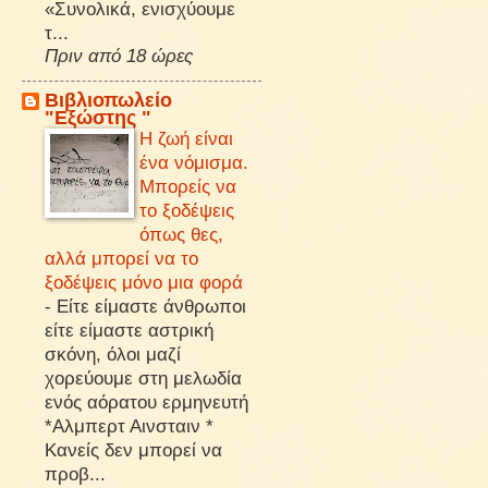
«Συνολικά, ενισχύουμε
τ...
Πριν από 18 ώρες
Βιβλιοπωλείο
"Εξώστης "
Η ζωή είναι
ένα νόμισμα.
Μπορείς να
το ξοδέψεις
όπως θες,
αλλά μπορεί να το
ξοδέψεις μόνο μια φορά
-
Είτε είμαστε άνθρωποι
είτε είμαστε αστρική
σκόνη, όλοι μαζί
χορεύουμε στη μελωδία
ενός αόρατου ερμηνευτή
*Αλμπερτ Αινσταιν *
Κανείς δεν μπορεί να
προβ...