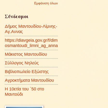
Εμφάνιση όλων
Σύνδεσμοι
Δήμος Μαντουδίου-Λίμνης-
Αγ.Αννας
https://diavgeia.gov.gr/f/dim
osmantoudi_limni_ag_anna
Μάκιστος Μαντουδίου
Σύλλογος Νηλεύς
Βιβλιοπωλείο Εξώστης
Αγροκτήματα Μαντουδίου
Η 10ετία του ΄50 στο
Μαντούδι