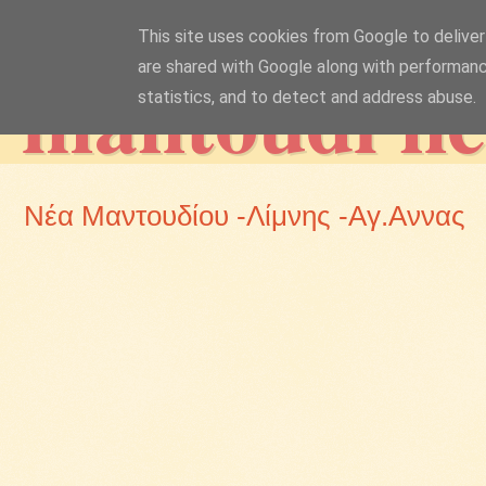
This site uses cookies from Google to deliver 
mantoudi n
are shared with Google along with performanc
statistics, and to detect and address abuse.
Νέα Μαντουδίου -Λίμνης -Αγ.Αννας