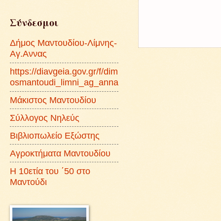
Σύνδεσμοι
Δήμος Μαντουδίου-Λίμνης-
Αγ.Αννας
https://diavgeia.gov.gr/f/dim
osmantoudi_limni_ag_anna
Μάκιστος Μαντουδίου
Σύλλογος Νηλεύς
Βιβλιοπωλείο Εξώστης
Αγροκτήματα Μαντουδίου
Η 10ετία του ΄50 στο
Μαντούδι