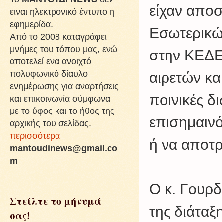
είχαν αποσ
ειναι ηλεκτρονικό έντυπο η
εφημερίδα.
Εσωτερικών
Από το 2008 καταγράφει
μνήμες του τόπου μας, ενώ
στην ΚΕΔΕ,
αποτελεί ενα ανοιχτό
πολυφωνικό δίαυλο
αιρετών κ
ενημέρωσης για αναρτήσεις
ποινικές δ
και επικοινωνία σύμφωνα
με το ύφος και το ήθος της
επισημαινό
αρχικής του σελίδας.
περισσότερα
ή να αποτ
mantoudinews@gmail.co
m
Ο κ. Γουρδ
Στείλτε το μήνυμά
της διάταξ
σας!