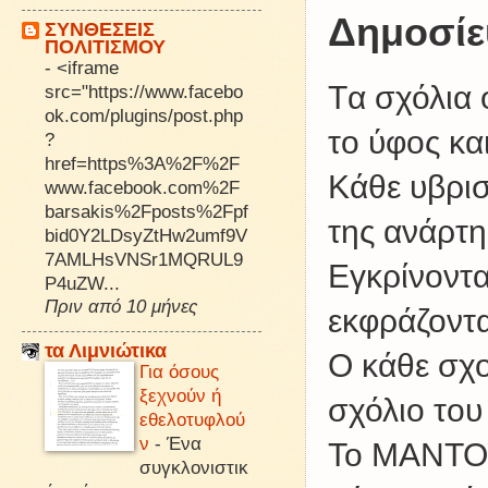
Δημοσίε
ΣΥΝΘΕΣΕΙΣ
ΠΟΛΙΤΙΣΜΟΥ
-
<iframe
Tα σχόλια 
src="https://www.facebo
ok.com/plugins/post.php
το ύφος κα
?
href=https%3A%2F%2F
Kάθε υβρισ
www.facebook.com%2F
barsakis%2Fposts%2Fpf
της ανάρτη
bid0Y2LDsyZtHw2umf9V
7AMLHsVNSr1MQRUL9
Εγκρίνοντα
P4uZW...
Πριν από 10 μήνες
εκφράζοντα
τα Λιμνιώτικα
Ο κάθε σχο
Για όσους
ξεχνούν ή
σχόλιο του
εθελοτυφλού
ν
-
Ένα
Το ΜΑΝΤΟΥ
συγκλονιστικ