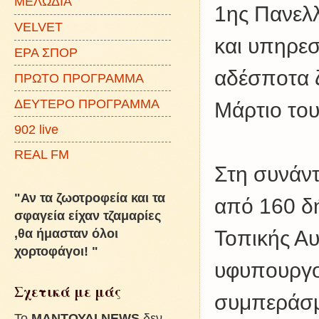
ΜΕΛΩΔΙΑ
1ης Πανελ
VELVET
και υπηρεσ
ΕΡΑ ΣΠΟΡ
αδέσποτα 
ΠΡΩΤΟ ΠΡΟΓΡΑΜΜΑ
ΔΕΥΤΕΡΟ ΠΡΟΓΡΑΜΜΑ
Μάρτιο του
902 live
REAL FM
Στη συνάν
"Αν τα ζωοτροφεία και τα
από 160 δή
σφαγεία είχαν τζαμαρίες
,θα ήμασταν όλοι
Τοπικής Αυ
χορτοφάγοι! "
υφυπουργο
Σχετικά με μάς
συμπεράσμα
To
ΜΑΝΤΟΥΔΙ NEWS
δεν