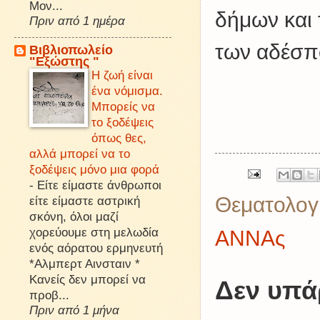
Μον...
δήμων και 
Πριν από 1 ημέρα
των αδέσπο
Βιβλιοπωλείο
"Εξώστης "
Η ζωή είναι
ένα νόμισμα.
Μπορείς να
το ξοδέψεις
όπως θες,
αλλά μπορεί να το
ξοδέψεις μόνο μια φορά
-
Είτε είμαστε άνθρωποι
Θεματολογ
είτε είμαστε αστρική
σκόνη, όλοι μαζί
χορεύουμε στη μελωδία
ΑΝΝΑς
ενός αόρατου ερμηνευτή
*Αλμπερτ Αινσταιν *
Κανείς δεν μπορεί να
Δεν υπά
προβ...
Πριν από 1 μήνα