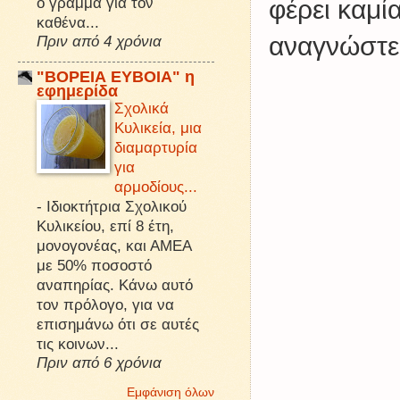
ό γράμμα για τον
φέρει καμί
καθένα...
αναγνώστες
Πριν από 4 χρόνια
"ΒΟΡΕΙΑ ΕΥΒΟΙΑ" η
εφημερίδα
Σχολικά
Κυλικεία, μια
διαμαρτυρία
για
αρμοδίους...
-
Ιδιοκτήτρια Σχολικού
Κυλικείου, επί 8 έτη,
μονογονέας, και ΑΜΕΑ
με 50% ποσοστό
αναπηρίας. Κάνω αυτό
τον πρόλογο, για να
επισημάνω ότι σε αυτές
τις κοινων...
Πριν από 6 χρόνια
Εμφάνιση όλων