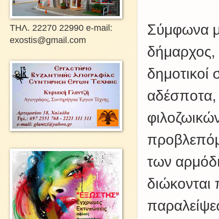
Σύμφωνα μ
ΤΗΛ. 22270 22990 e-mail:
exostis@gmail.com
δήμαρχος, 
δημοτικοί 
αδέσποτα,
φιλοζωικώ
προβλεπόμε
των αρμόδ
διώκονται 
παραλείψε