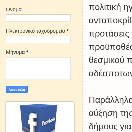
πολιτική η
Όνομα
ανταποκρίθ
Ηλεκτρονικό ταχυδρομείο
*
προτάσεις 
προϋποθέσε
Μήνυμα
*
θεσμικού π
αδέσποτων
Παράλληλα
αύξηση τη
δήμους για