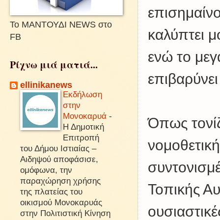
επισημαίνο
Το ΜΑΝΤΟΥΔΙ NEWS στο
καλύπτει μ
FB
ενώ το μεγ
Ρίχνω μιά ματιά...
επιβαρύνει
ellinikanews
Εκδήλωση
στην
Μονοκαρυά
-
Όπως τονίζ
Η Δημοτική
Επιτροπή
νομοθετική 
του Δήμου Ιστιαίας –
Αιδηψού αποφάσισε,
συντονισμ
ομόφωνα, την
παραχώρηση χρήσης
Τοπικής Αυ
της πλατείας του
οικισμού Μονοκαρυάς
ουσιαστικέ
στην Πολιτιστική Κίνηση