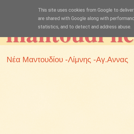
This site uses cookies from Google to deliver 
mantoudi n
are shared with Google along with performanc
statistics, and to detect and address abuse.
Νέα Μαντουδίου -Λίμνης -Αγ.Αννας