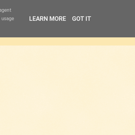
-agent
LEARN MORE
GOT IT
e usage