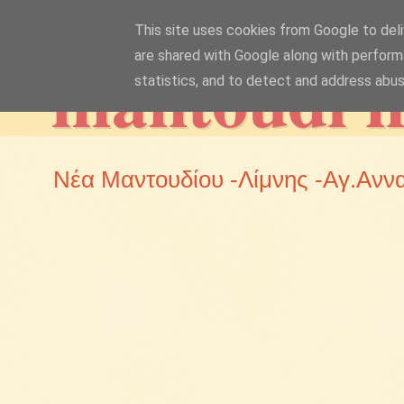
This site uses cookies from Google to deliv
mantoudi 
are shared with Google along with perform
statistics, and to detect and address abus
Νέα Μαντουδίου -Λίμνης -Αγ.Ανν