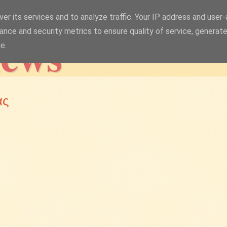
er its services and to analyze traffic. Your IP address and user
news
ance and security metrics to ensure quality of service, generat
e.
ας