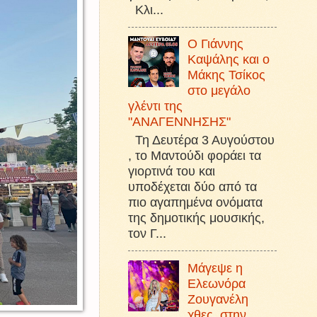
Κλι...
Ο Γιάννης
Καψάλης και ο
Μάκης Τσίκος
στο μεγάλο
γλέντι της
"ΑΝΑΓΕΝΝΗΣΗΣ"
Τη Δευτέρα 3 Αυγούστου
, το Μαντούδι φοράει τα
γιορτινά του και
υποδέχεται δύο από τα
πιο αγαπημένα ονόματα
της δημοτικής μουσικής,
τον Γ...
Μάγεψε η
Ελεωνόρα
Ζουγανέλη
χθες, στην