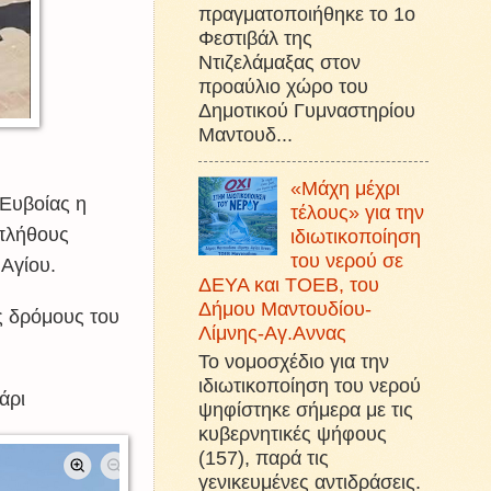
πραγματοποιήθηκε το 1ο
Φεστιβάλ της
Ντιζελάμαξας στον
προαύλιο χώρο του
Δημοτικού Γυμναστηρίου
Μαντουδ...
«Μάχη μέχρι
 Ευβοίας η
τέλους» για την
πλήθους
ιδιωτικοποίηση
του νερού σε
Αγίου.
ΔΕΥΑ και ΤΟΕΒ, του
Δήμου Μαντουδίου-
ς δρόμους του
Λίμνης-Αγ.Αννας
Το νομοσχέδιο για την
ιδιωτικοποίηση του νερού
ζάρι
ψηφίστηκε σήμερα με τις
κυβερνητικές ψήφους
(157), παρά τις
γενικευμένες αντιδράσεις.