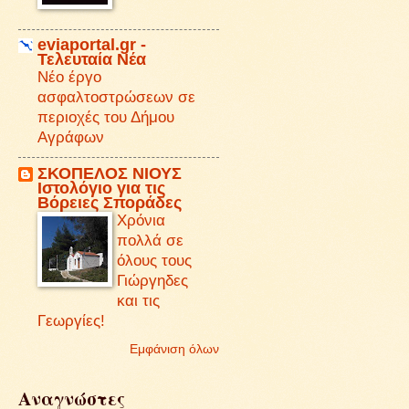
eviaportal.gr -
Τελευταία Νέα
Νέο έργο
ασφαλτοστρώσεων σε
περιοχές του Δήμου
Αγράφων
ΣΚΟΠΕΛΟΣ ΝΙΟΥΣ
Iστολόγιο για τις
Βόρειες Σποράδες
Χρόνια
πολλά σε
όλους τους
Γιώργηδες
και τις
Γεωργίες!
Εμφάνιση όλων
Αναγνώστες