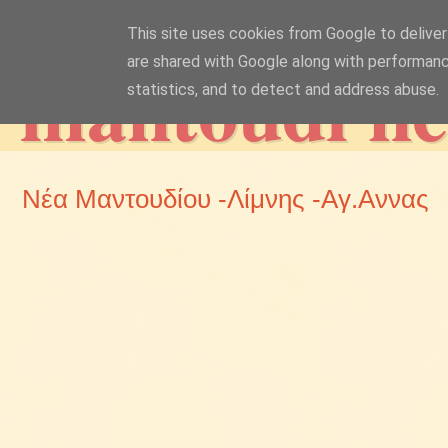
This site uses cookies from Google to deliver 
mantoudi n
are shared with Google along with performanc
statistics, and to detect and address abuse.
Νέα Μαντουδίου -Λίμνης -Αγ.Αννας