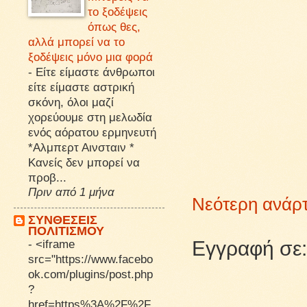
το ξοδέψεις
όπως θες,
αλλά μπορεί να το
ξοδέψεις μόνο μια φορά
-
Είτε είμαστε άνθρωποι
είτε είμαστε αστρική
σκόνη, όλοι μαζί
χορεύουμε στη μελωδία
ενός αόρατου ερμηνευτή
*Αλμπερτ Αινσταιν *
Κανείς δεν μπορεί να
προβ...
Πριν από 1 μήνα
Νεότερη ανάρ
ΣΥΝΘΕΣΕΙΣ
ΠΟΛΙΤΙΣΜΟΥ
-
<iframe
Εγγραφή σε
src="https://www.facebo
ok.com/plugins/post.php
?
href=https%3A%2F%2F