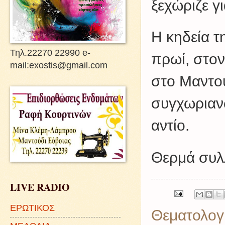
ξεχώριζε γ
Η κηδεία τ
Τηλ.22270 22990 e-
πρωί, στον
mail:exostis@gmail.com
στο Μαντού
συγχωριαν
αντίο.
Θερμά συλλ
LIVE RADIO
ΕΡΩΤΙΚΟΣ
Θεματολογ