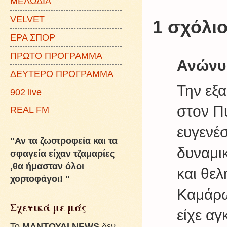
ΜΕΛΩΔΙΑ
VELVET
1 σχόλιο
ΕΡΑ ΣΠΟΡ
ΠΡΩΤΟ ΠΡΟΓΡΑΜΜΑ
Ανώνυ
ΔΕΥΤΕΡΟ ΠΡΟΓΡΑΜΜΑ
Την εξα
902 live
στον Πύ
REAL FM
ευγεν
"Αν τα ζωοτροφεία και τα
δυναμι
σφαγεία είχαν τζαμαρίες
,θα ήμασταν όλοι
και θελ
χορτοφάγοι! "
Καμάρω
Σχετικά με μάς
είχε αγ
To
ΜΑΝΤΟΥΔΙ NEWS
δεν