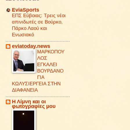
EviaSports
ΕΠΣ Εύβοιας: Τρεις νέοι
απινιδωτές σε Βούρκο,
Πάρκο Λαού και
Ενωσιακό
eviatoday.news
ΜΑΡΚΟΠΟΥ
ΛΟΣ
ΕΓΚΑΛΕΙ
ΒΟΥΡΔΑΝΟ
ΓΙΑ
ΚΩΛΥΣΙΕΡΓΕΙΑ ΣΤΗΝ
ΔΙΑΦΑΝΕΙΑ
Η Λίμνη και οι
φωτογραφίες μου