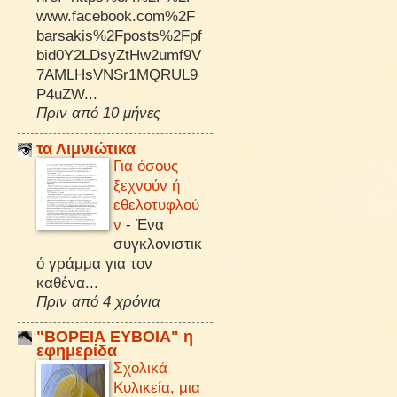
www.facebook.com%2F
barsakis%2Fposts%2Fpf
bid0Y2LDsyZtHw2umf9V
7AMLHsVNSr1MQRUL9
P4uZW...
Πριν από 10 μήνες
τα Λιμνιώτικα
Για όσους
ξεχνούν ή
εθελοτυφλού
ν
-
Ένα
συγκλονιστικ
ό γράμμα για τον
καθένα...
Πριν από 4 χρόνια
"ΒΟΡΕΙΑ ΕΥΒΟΙΑ" η
εφημερίδα
Σχολικά
Κυλικεία, μια