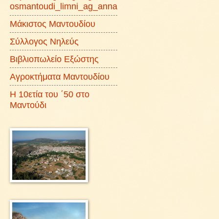
osmantoudi_limni_ag_anna
Μάκιστος Μαντουδίου
Σύλλογος Νηλεύς
Βιβλιοπωλείο Εξώστης
Αγροκτήματα Μαντουδίου
Η 10ετία του ΄50 στο
Μαντούδι