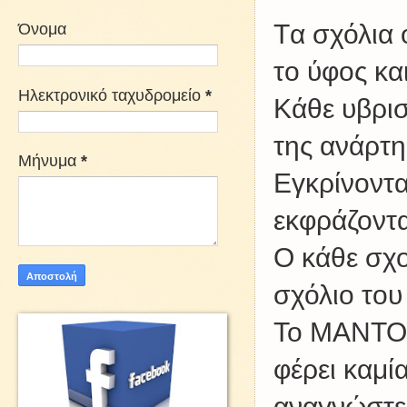
Όνομα
Tα σχόλια 
το ύφος κα
Ηλεκτρονικό ταχυδρομείο
*
Kάθε υβρισ
της ανάρτη
Μήνυμα
*
Εγκρίνοντα
εκφράζοντα
Ο κάθε σχο
σχόλιο του
Το ΜΑΝΤΟΥ
φέρει καμί
αναγνώστες