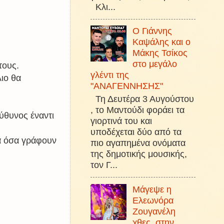
Κλι...
Ο Γιάννης
Καψάλης και ο
Μάκης Τσίκος
στο μεγάλο
τους.
γλέντι της
ιο θα
"ΑΝΑΓΕΝΝΗΣΗΣ"
Τη Δευτέρα 3 Αυγούστου
, το Μαντούδι φοράει τα
ύθυνος έναντι
γιορτινά του και
υποδέχεται δύο από τα
α όσα γράφουν
πιο αγαπημένα ονόματα
της δημοτικής μουσικής,
τον Γ...
Μάγεψε η
Ελεωνόρα
Ζουγανέλη
χθες, στην