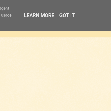
-agent
LEARN MORE
GOT IT
e usage