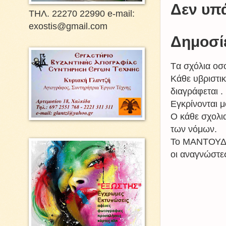
Δεν υπ
ΤΗΛ. 22270 22990 e-mail:
exostis@gmail.com
Δημοσί
Tα σχόλια οσο
Kάθε υβριστικ
διαγράφεται .
Εγκρίνονται μ
Ο κάθε σχολια
των νόμων.
Το ΜΑΝΤΟΥΔΙ 
οι αναγνώστες