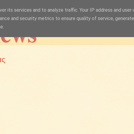
er its services and to analyze traffic. Your IP address and user
news
ance and security metrics to ensure quality of service, generat
e.
ας