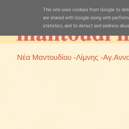
This site uses cookies from Google to deliv
mantoudi 
are shared with Google along with perform
statistics, and to detect and address abus
Νέα Μαντουδίου -Λίμνης -Αγ.Ανν