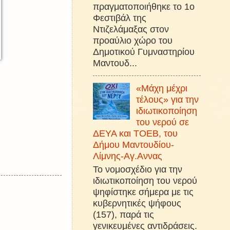
πραγματοποιήθηκε το 1ο
Φεστιβάλ της
Ντιζελάμαξας στον
προαύλιο χώρο του
Δημοτικού Γυμναστηρίου
Μαντουδ...
«Μάχη μέχρι
τέλους» για την
ιδιωτικοποίηση
του νερού σε
ΔΕΥΑ και ΤΟΕΒ, του
Δήμου Μαντουδίου-
Λίμνης-Αγ.Αννας
Το νομοσχέδιο για την
ιδιωτικοποίηση του νερού
ψηφίστηκε σήμερα με τις
κυβερνητικές ψήφους
(157), παρά τις
γενικευμένες αντιδράσεις.