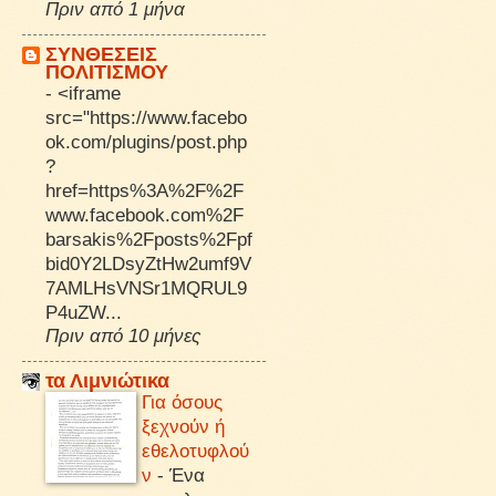
Πριν από 1 μήνα
ΣΥΝΘΕΣΕΙΣ
ΠΟΛΙΤΙΣΜΟΥ
-
<iframe
src="https://www.facebo
ok.com/plugins/post.php
?
href=https%3A%2F%2F
www.facebook.com%2F
barsakis%2Fposts%2Fpf
bid0Y2LDsyZtHw2umf9V
7AMLHsVNSr1MQRUL9
P4uZW...
Πριν από 10 μήνες
τα Λιμνιώτικα
Για όσους
ξεχνούν ή
εθελοτυφλού
ν
-
Ένα