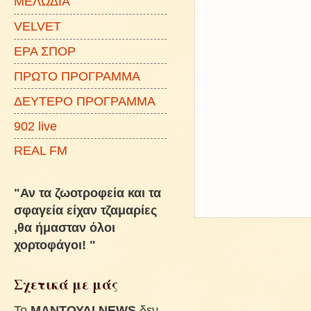
ΜΕΛΩΔΙΑ
VELVET
ΕΡΑ ΣΠΟΡ
ΠΡΩΤΟ ΠΡΟΓΡΑΜΜΑ
ΔΕΥΤΕΡΟ ΠΡΟΓΡΑΜΜΑ
902 live
REAL FM
"Αν τα ζωοτροφεία και τα
σφαγεία είχαν τζαμαρίες
,θα ήμασταν όλοι
χορτοφάγοι! "
Σχετικά με μάς
To
ΜΑΝΤΟΥΔΙ NEWS
δεν