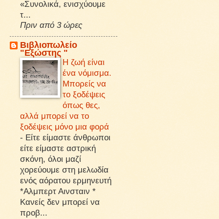
«Συνολικά, ενισχύουμε
τ...
Πριν από 3 ώρες
Βιβλιοπωλείο
"Εξώστης "
Η ζωή είναι
ένα νόμισμα.
Μπορείς να
το ξοδέψεις
όπως θες,
αλλά μπορεί να το
ξοδέψεις μόνο μια φορά
-
Είτε είμαστε άνθρωποι
είτε είμαστε αστρική
σκόνη, όλοι μαζί
χορεύουμε στη μελωδία
ενός αόρατου ερμηνευτή
*Αλμπερτ Αινσταιν *
Κανείς δεν μπορεί να
προβ...