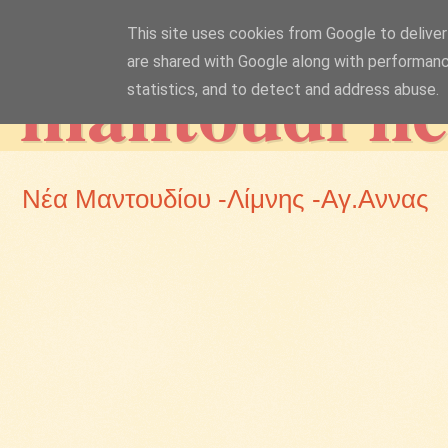
This site uses cookies from Google to deliver 
mantoudi n
are shared with Google along with performanc
statistics, and to detect and address abuse.
Νέα Μαντουδίου -Λίμνης -Αγ.Αννας