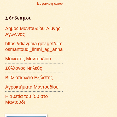
Εμφάνιση όλων
Σύνδεσμοι
Δήμος Μαντουδίου-Λίμνης-
Αγ.Αννας
https://diavgeia.gov.gr/f/dim
osmantoudi_limni_ag_anna
Μάκιστος Μαντουδίου
Σύλλογος Νηλεύς
Βιβλιοπωλείο Εξώστης
Αγροκτήματα Μαντουδίου
Η 10ετία του ΄50 στο
Μαντούδι