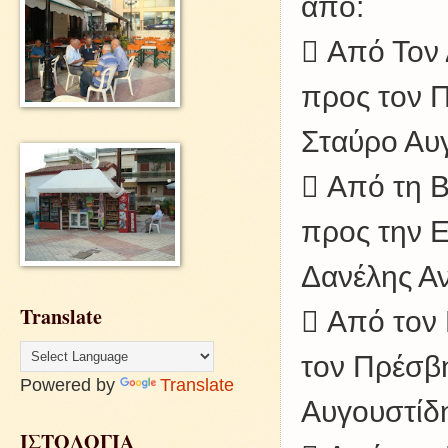
από:
 Από Τον
προς τον Π
Σταύρο Αυ
 Από τη Β
προς την Ε
Δανέλης Α
Translate
 Από τον
τον Πρέσβη
Powered by
Translate
Αυγουστίδ
ΙΣΤΟΛΟΓΙΑ