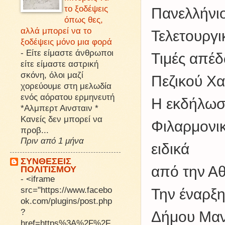
το ξοδέψεις
Πανελλήνι
όπως θες,
αλλά μπορεί να το
Τελετουργι
ξοδέψεις μόνο μια φορά
-
Είτε είμαστε άνθρωποι
Τιμές απέδ
είτε είμαστε αστρική
σκόνη, όλοι μαζί
Πεζικού Χα
χορεύουμε στη μελωδία
ενός αόρατου ερμηνευτή
Η εκδήλωσ
*Αλμπερτ Αινσταιν *
Κανείς δεν μπορεί να
Φιλαρμονι
προβ...
Πριν από 1 μήνα
ειδικά
ΣΥΝΘΕΣΕΙΣ
από την Α
ΠΟΛΙΤΙΣΜΟΥ
-
<iframe
src="https://www.facebo
Την έναρξη
ok.com/plugins/post.php
?
Δήμου Μαντ
href=https%3A%2F%2F