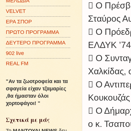
ΜΕΛΩΔΙΑ
 Ο Πρέσβη
VELVET
Σταύρος Α
ΕΡΑ ΣΠΟΡ
 Ο Πρόεδ
ΠΡΩΤΟ ΠΡΟΓΡΑΜΜΑ
ΔΕΥΤΕΡΟ ΠΡΟΓΡΑΜΜΑ
ΕΛΔΥΚ ’74,
902 live
 Ο Συνταγ
REAL FM
Χαλκίδας, 
"Αν τα ζωοτροφεία και τα
 Ο Αντιπε
σφαγεία είχαν τζαμαρίες
Κουκουζάς
,θα ήμασταν όλοι
χορτοφάγοι! "
 Ο Δήμαρχ
Σχετικά με μάς
ο κ. Τσαπο
To
ΜΑΝΤΟΥΔΙ NEWS
δεν