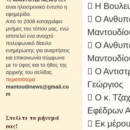
 Η Βουλευ
ειναι ηλεκτρονικό έντυπο η
εφημερίδα.
 Ο Ανθυπ
Από το 2008 καταγράφει
μνήμες του τόπου μας, ενώ
Μαντουδίου
αποτελεί ενα ανοιχτό
πολυφωνικό δίαυλο
 Ο Ανθυπ
ενημέρωσης για αναρτήσεις
Μαντουδίο
και επικοινωνία σύμφωνα
με το ύφος και το ήθος της
 Ο Αντιστ
αρχικής του σελίδας.
περισσότερα
Γεώργιος
mantoudinews@gmail.co
m
 Ο κ. Τζ
Εφέδρων Α
Στείλτε το μήνυμά
 Εκ μέρο
σας!