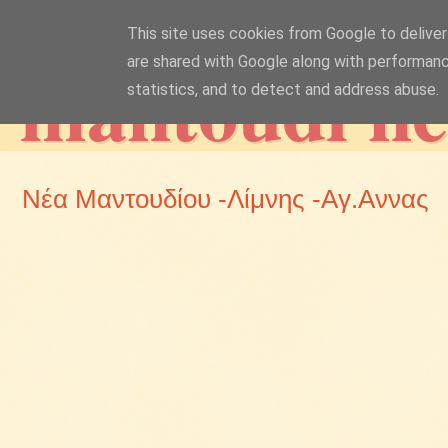
This site uses cookies from Google to deliver 
mantoudi n
are shared with Google along with performanc
statistics, and to detect and address abuse.
Νέα Μαντουδίου -Λίμνης -Αγ.Αννας