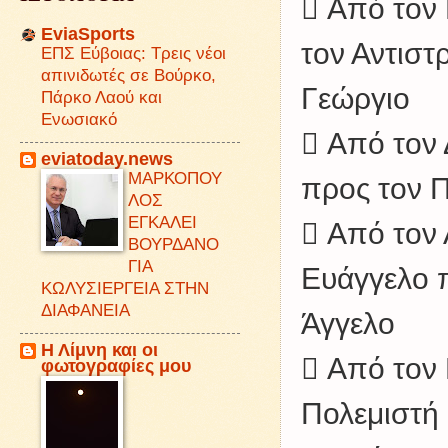
 Από τον
EviaSports
τον Αντιστ
ΕΠΣ Εύβοιας: Τρεις νέοι
απινιδωτές σε Βούρκο,
Γεώργιο
Πάρκο Λαού και
Ενωσιακό
 Από τον
eviatoday.news
ΜΑΡΚΟΠΟΥ
προς τον 
ΛΟΣ
ΕΓΚΑΛΕΙ
 Από τον 
ΒΟΥΡΔΑΝΟ
ΓΙΑ
Ευάγγελο 
ΚΩΛΥΣΙΕΡΓΕΙΑ ΣΤΗΝ
ΔΙΑΦΑΝΕΙΑ
Άγγελο
Η Λίμνη και οι
 Από τον 
φωτογραφίες μου
Πολεμιστή