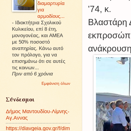
διαμαρτυρία
'74, κ.
για
αρμοδίους...
Βλαστάρη 
-
Ιδιοκτήτρια Σχολικού
Κυλικείου, επί 8 έτη,
εκπροσώπο
μονογονέας, και ΑΜΕΑ
με 50% ποσοστό
ανάκρουση
αναπηρίας. Κάνω αυτό
τον πρόλογο, για να
επισημάνω ότι σε αυτές
τις κοινων...
Πριν από 6 χρόνια
Εμφάνιση όλων
Σύνδεσμοι
Δήμος Μαντουδίου-Λίμνης-
Αγ.Αννας
https://diavgeia.gov.gr/f/dim