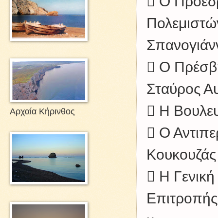
 Ο Πρόεδ
Πολεμιστών
Σπανογιάν
 Ο Πρέσβη
Σταύρος Α
 Η Βουλευ
Αρχαία Κήρινθος
 Ο Αντιπε
Κουκουζάς
 Η Γενική
Επιτροπής