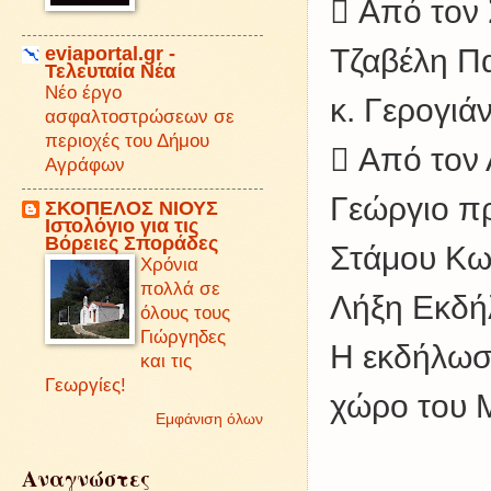
 Από τον 
eviaportal.gr -
Τζαβέλη Π
Τελευταία Νέα
Νέο έργο
κ. Γερογιά
ασφαλτοστρώσεων σε
περιοχές του Δήμου
 Από τον 
Αγράφων
Γεώργιο π
ΣΚΟΠΕΛΟΣ ΝΙΟΥΣ
Iστολόγιο για τις
Βόρειες Σποράδες
Στάμου Κω
Χρόνια
πολλά σε
Λήξη Εκδ
όλους τους
Γιώργηδες
Η εκδήλωσ
και τις
Γεωργίες!
χώρο του 
Εμφάνιση όλων
Αναγνώστες