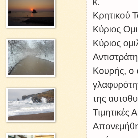
κ.
Κρητικού 
Κύριος Ομι
Κύριος ομι
Αντιστράτη
Κουρής, ο 
γλαφυρότητ
της αυτοθ
Τιμητικές 
Απονεμήθηκ