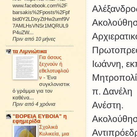
www.facebook.com%2F
Αλέξανδρο
barsakis%2Fposts%2Fpf
bid0Y2LDsyZtHw2umf9V
Ακολούθησ
7AMLHsVNSr1MQRUL9
P4uZW...
Αρχιερατι
Πριν από 10 μήνες
Πρωτοπρεσ
τα Λιμνιώτικα
Για όσους
Ιωάννη, ε
ξεχνούν ή
εθελοτυφλού
Μητροπολίτ
ν
-
Ένα
συγκλονιστικ
π. Δανέλη
ό γράμμα για τον
καθένα...
Ανέστη.
Πριν από 4 χρόνια
"ΒΟΡΕΙΑ ΕΥΒΟΙΑ" η
Ακολούθησ
εφημερίδα
Σχολικά
Αντιπρόεδ
Κυλικεία, μια