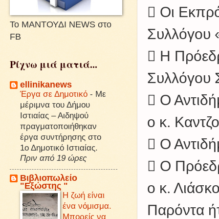
 Οι Εκπρό
Το ΜΑΝΤΟΥΔΙ NEWS στο
Συλλόγου 
FB
 Η Πρόεδρ
Ρίχνω μιά ματιά...
Συλλόγου Σ
ellinikanews
Έργα σε Δημοτικό
-
Με
 Ο Αντιδή
μέριμνα του Δήμου
Ιστιαίας – Αιδηψού
ο κ. Καντζ
πραγματοποιήθηκαν
έργα συντήρησης στο
 Ο Αντιδή
1ο Δημοτικό Ιστιαίας.
Πριν από 19 ώρες
 Ο Πρόεδρ
Βιβλιοπωλείο
ο κ. Λιάσκ
"Εξώστης "
Η ζωή είναι
ένα νόμισμα.
Παρόντα ήτ
Μπορείς να