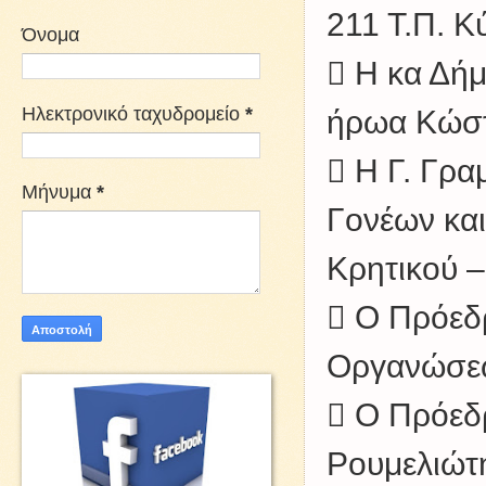
211 Τ.Π. Κ
Όνομα
 Η κα Δή
Ηλεκτρονικό ταχυδρομείο
*
ήρωα Κώσ
 Η Γ. Γρα
Μήνυμα
*
Γονέων κα
Κρητικού –
 Ο Πρόεδ
Οργανώσεω
 Ο Πρόεδ
Ρουμελιώτ