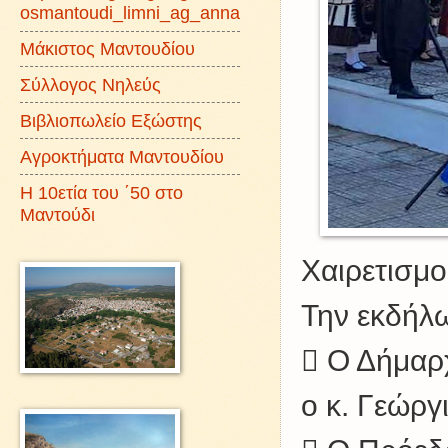
osmantoudi_limni_ag_anna
Μάκιστος Μαντουδίου
Σύλλογος Νηλεύς
Βιβλιοπωλείο Εξώστης
Αγροκτήματα Μαντουδίου
Η 10ετία του ΄50 στο
Μαντούδι
Χαιρετισμο
Την εκδήλω
 Ο Δήμαρχ
ο κ. Γεώργ