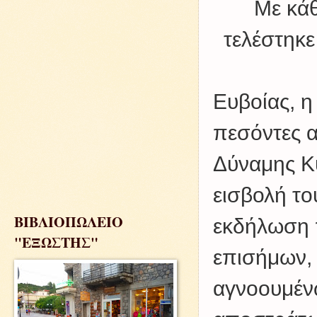
Με κάθ
τελέστηκε
Ευβοίας, η
πεσόντες α
Δύναμης Κ
εισβολή το
ΒΙΒΛΙΟΠΩΛΕΙΟ
εκδήλωση 
"ΕΞΩΣΤΗΣ"
επισήμων,
αγνοουμέν