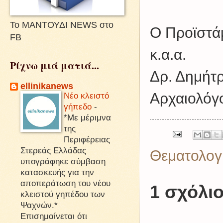
Το ΜΑΝΤΟΥΔΙ NEWS στο
Ο Προϊστά
FB
κ.α.α.
Ρίχνω μιά ματιά...
Δρ. Δημήτρ
ellinikanews
Αρχαιολόγ
Νέο κλειστό
γήπεδο
-
*Με μέριμνα
της
Περιφέρειας
Στερεάς Ελλάδας
Θεματολογ
υπογράφηκε σύμβαση
κατασκευής για την
αποπεράτωση του νέου
1 σχόλιο
κλειστού γηπέδου των
Ψαχνών.*
Επισημαίνεται ότι