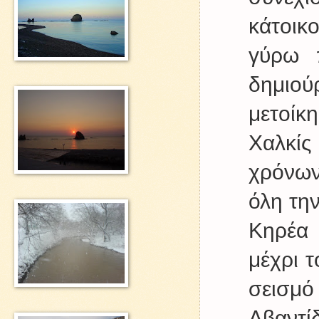
κάτοικ
γύρω 
δημιού
μετοίκ
Χαλκίς
χρόνων
όλη την
Κηρέα 
μέχρι 
σεισμό
Αβαντί