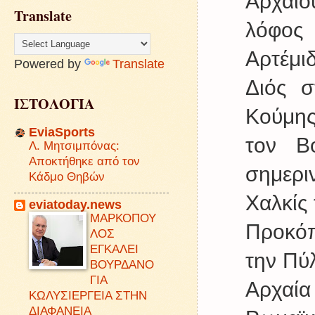
Αρχαίο
Translate
λόφο
Αρτέμι
Powered by
Translate
Διός σ
ΙΣΤΟΛΟΓΙΑ
Κούμης
EviaSports
τον Β
Λ. Μητσιμπόνας:
Αποκτήθηκε από τον
σημερι
Κάδμο Θηβών
Χαλκίς
eviatoday.news
ΜΑΡΚΟΠΟΥ
Προκόπ
ΛΟΣ
ΕΓΚΑΛΕΙ
την Πύλ
ΒΟΥΡΔΑΝΟ
ΓΙΑ
Αρχαία
ΚΩΛΥΣΙΕΡΓΕΙΑ ΣΤΗΝ
ΔΙΑΦΑΝΕΙΑ