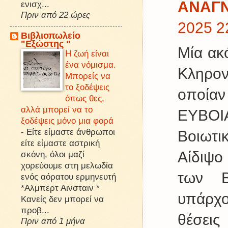
ΑΝΑΓΝ
ενισχ...
Πριν από 22 ώρες
2025 2
Βιβλιοπωλείο
"Εξώστης "
Μία ακ
Η ζωή είναι
ένα νόμισμα.
Κληρον
Μπορείς να
το ξοδέψεις
οποίαν
όπως θες,
αλλά μπορεί να το
ΕΥΒΟΙΑ
ξοδέψεις μόνο μια φορά
-
Είτε είμαστε άνθρωποι
Βοιωτι
είτε είμαστε αστρική
Αίδιψο
σκόνη, όλοι μαζί
χορεύουμε στη μελωδία
των Β
ενός αόρατου ερμηνευτή
*Αλμπερτ Αινσταιν *
υπάρχο
Κανείς δεν μπορεί να
προβ...
θέσεις
Πριν από 1 μήνα