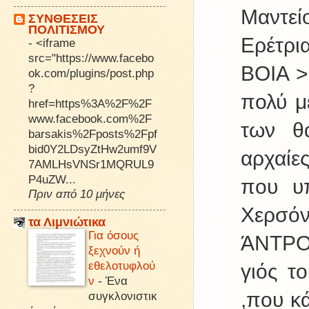
Μαντεί
ΣΥΝΘΕΣΕΙΣ
ΠΟΛΙΤΙΣΜΟΥ
Ερέτρι
-
<iframe
src="https://www.facebo
ΒΟΙΑ >
ok.com/plugins/post.php
?
πολύ μ
href=https%3A%2F%2F
www.facebook.com%2F
των θ
barsakis%2Fposts%2Fpf
bid0Y2LDsyZtHw2umf9V
αρχαίες
7AMLHsVNSr1MQRUL9
P4uZW...
που υ
Πριν από 10 μήνες
Χερσό
τα Λιμνιώτικα
Για όσους
ΆΝΤΡΟ
ξεχνούν ή
εθελοτυφλού
γιός τ
ν
-
Ένα
,που κ
συγκλονιστικ