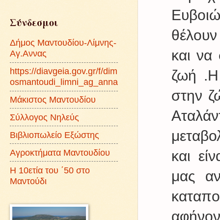
Ευβοιώ
Σύνδεσμοι
θέλουν
Δήμος Μαντουδίου-Λίμνης-
και να
Αγ.Αννας
https://diavgeia.gov.gr/f/dim
ζωή .Η
osmantoudi_limni_ag_anna
στην ζ
Μάκιστος Μαντουδίου
Αταλά
Σύλλογος Νηλεύς
μεταβο
Βιβλιοπωλείο Εξώστης
Αγροκτήματα Μαντουδίου
και εί
Η 10ετία του ΄50 στο
μας αν
Μαντούδι
καταπ
αφήνον