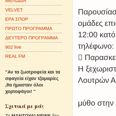
ΜΕΛΩΔΙΑ
VELVET
Παρουσίασ
ΕΡΑ ΣΠΟΡ
ομάδες επι
ΠΡΩΤΟ ΠΡΟΓΡΑΜΜΑ
12:00 κατ
ΔΕΥΤΕΡΟ ΠΡΟΓΡΑΜΜΑ
τηλέφωνο:
902 live
 Παρασκε
REAL FM
Η ξεχωριστ
"Αν τα ζωοτροφεία και τα
σφαγεία είχαν τζαμαρίες
Λουτρών Α
,θα ήμασταν όλοι
χορτοφάγοι! "
μύθο στην 
Σχετικά με μάς
To
ΜΑΝΤΟΥΔΙ NEWS
δεν