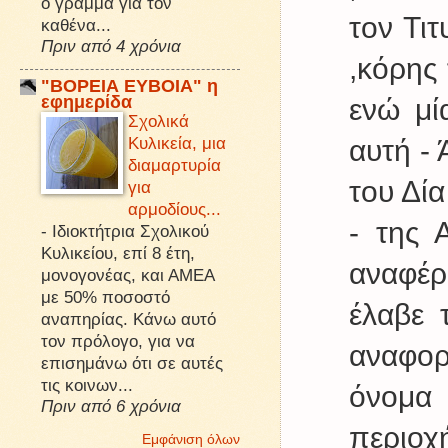
ό γράμμα για τον
τον Τιτ
καθένα...
Πριν από 4 χρόνια
,κόρης
"ΒΟΡΕΙΑ ΕΥΒΟΙΑ" η
εφημερίδα
ενώ μί
Σχολικά
Κυλικεία, μια
αυτή -
διαμαρτυρία
του Δία
για
αρμοδίους...
- της 
-
Ιδιοκτήτρια Σχολικού
Κυλικείου, επί 8 έτη,
αναφέ
μονογονέας, και ΑΜΕΑ
με 50% ποσοστό
έλαβε 
αναπηρίας. Κάνω αυτό
τον πρόλογο, για να
αναφορ
επισημάνω ότι σε αυτές
τις κοινων...
όνομα 
Πριν από 6 χρόνια
περιοχ
Εμφάνιση όλων