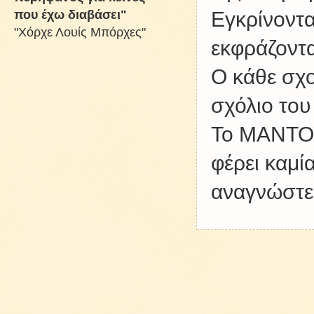
που έχω διαβάσει"
Εγκρίνοντα
"Χόρχε Λουίς Μπόρχες"
εκφράζοντα
Ο κάθε σχο
σχόλιο του
Το ΜΑΝΤΟΥ
φέρει καμί
αναγνώστες