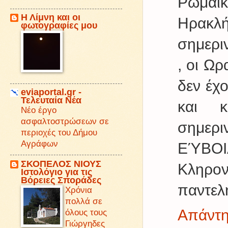
Ρωμαϊκ
Η Λίμνη και οι
Ηρακλή
φωτογραφίες μου
σημερι
, οι Ωρ
δεν έχ
eviaportal.gr -
Τελευταία Νέα
και κ
Νέο έργο
ασφαλτοστρώσεων σε
σημερι
περιοχές του Δήμου
Αγράφων
ΕΎΒΟΙΑ
ΣΚΟΠΕΛΟΣ ΝΙΟΥΣ
Κληρον
Iστολόγιο για τις
Βόρειες Σποράδες
παντελ
Χρόνια
πολλά σε
Απάντ
όλους τους
Γιώργηδες