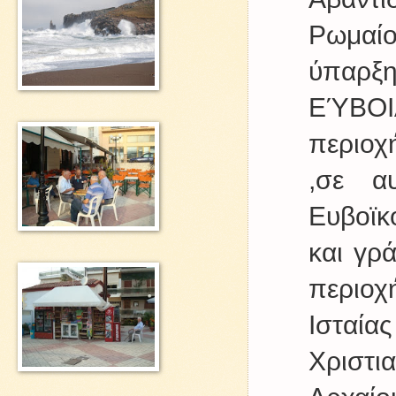
Ρωμαίο
ύπαρξη
ΕΎΒΟΙΑ
περιοχ
,σε α
Ευβοϊκ
και γρ
περιοχ
Ισταία
Χριστι