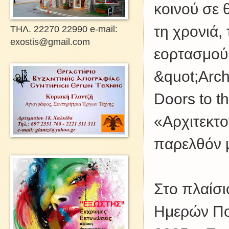
κοινού σε 
τη χρονιά,
ΤΗΛ. 22270 22990 e-mail:
exostis@gmail.com
εορτασμού 
&quot;Arch
Doors to t
«Αρχιτεκτο
παρελθόν 
Στο πλαίσ
Ημερών Πο