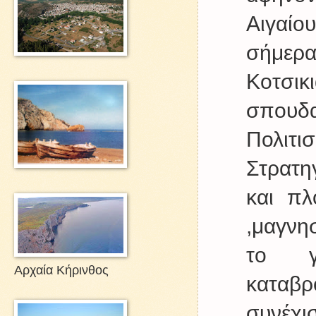
Αιγαίο
σήμερα
Κοτσικ
σπουδα
Πολιτι
Στρατη
και πλ
,μαγνη
το γ
Αρχαία Κήρινθος
καταβ
συνέχ