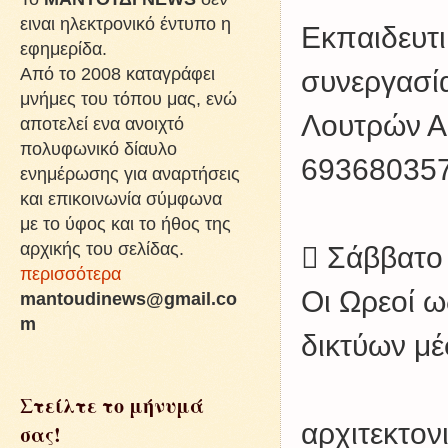
ειναι ηλεκτρονικό έντυπο η
Εκπαιδευτ
εφημερίδα.
Από το 2008 καταγράφει
συνεργασία
μνήμες του τόπου μας, ενώ
Λουτρών Αι
αποτελεί ενα ανοιχτό
πολυφωνικό δίαυλο
693680357
ενημέρωσης για αναρτήσεις
και επικοινωνία σύμφωνα
με το ύφος και το ήθος της
αρχικής του σελίδας.
 Σάββατο
περισσότερα
Οι Ωρεοί 
mantoudinews@gmail.co
m
δικτύων μέ
Στείλτε το μήνυμά
αρχιτεκτον
σας!