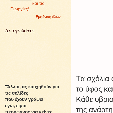
και τις
Γεωργίες!
Εμφάνιση όλων
Αναγνώστες
Tα σχόλια 
''Άλλοι, ας καυχηθούν για
το ύφος κα
τις σελίδες
Kάθε υβρισ
που έχουν γράψει’
εγώ, είμαι
της ανάρτη
περήφανος για κείνες