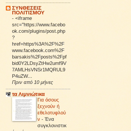
ΣΥΝΘΕΣΕΙΣ
ΠΟΛΙΤΙΣΜΟΥ
-
<iframe
src="https://www.facebo
ok.com/plugins/post.php
?
href=https%3A%2F%2F
www.facebook.com%2F
barsakis%2Fposts%2Fpf
bid0Y2LDsyZtHw2umf9V
7AMLHsVNSr1MQRUL9
P4uZW...
Πριν από 10 μήνες
τα Λιμνιώτικα
Για όσους
ξεχνούν ή
εθελοτυφλού
ν
-
Ένα
συγκλονιστικ