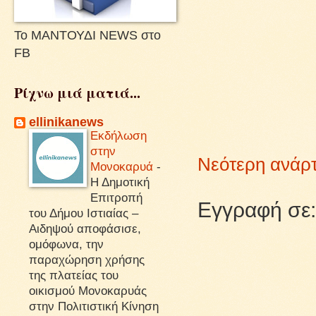
Το ΜΑΝΤΟΥΔΙ NEWS στο
FB
Ρίχνω μιά ματιά...
ellinikanews
Εκδήλωση
στην
Νεότερη ανάρ
Μονοκαρυά
-
Η Δημοτική
Επιτροπή
Εγγραφή σε
του Δήμου Ιστιαίας –
Αιδηψού αποφάσισε,
ομόφωνα, την
παραχώρηση χρήσης
της πλατείας του
οικισμού Μονοκαρυάς
στην Πολιτιστική Κίνηση