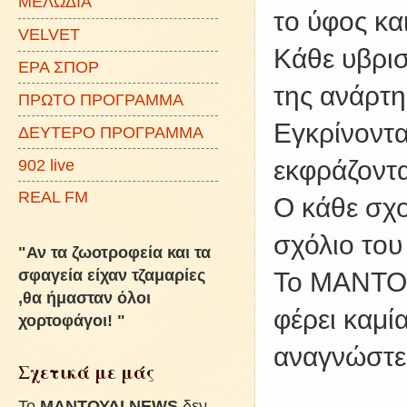
ΜΕΛΩΔΙΑ
το ύφος κα
VELVET
Kάθε υβρισ
ΕΡΑ ΣΠΟΡ
της ανάρτη
ΠΡΩΤΟ ΠΡΟΓΡΑΜΜΑ
Εγκρίνοντα
ΔΕΥΤΕΡΟ ΠΡΟΓΡΑΜΜΑ
902 live
εκφράζοντα
REAL FM
Ο κάθε σχο
σχόλιο του
"Αν τα ζωοτροφεία και τα
σφαγεία είχαν τζαμαρίες
Το ΜΑΝΤΟΥ
,θα ήμασταν όλοι
φέρει καμί
χορτοφάγοι! "
αναγνώστες
Σχετικά με μάς
To
ΜΑΝΤΟΥΔΙ NEWS
δεν