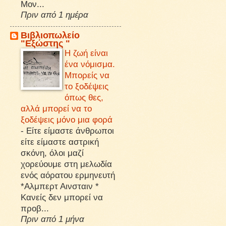
Μον...
Πριν από 1 ημέρα
Βιβλιοπωλείο
"Εξώστης "
Η ζωή είναι
ένα νόμισμα.
Μπορείς να
το ξοδέψεις
όπως θες,
αλλά μπορεί να το
ξοδέψεις μόνο μια φορά
-
Είτε είμαστε άνθρωποι
είτε είμαστε αστρική
σκόνη, όλοι μαζί
χορεύουμε στη μελωδία
ενός αόρατου ερμηνευτή
*Αλμπερτ Αινσταιν *
Κανείς δεν μπορεί να
προβ...
Πριν από 1 μήνα