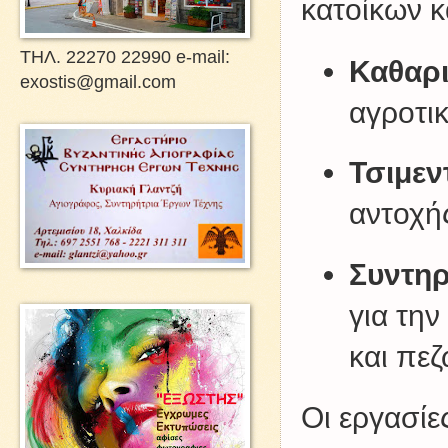
κατοίκων κ
ΤΗΛ. 22270 22990 e-mail:
Καθαρι
exostis@gmail.com
αγροτι
Τσιμεν
αντοχής
Συντηρ
για τη
και πεζ
Οι εργασίε