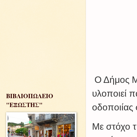
Ο Δήμος Μ
υλοποιεί π
ΒΙΒΛΙΟΠΩΛΕΙΟ
"ΕΞΩΣΤΗΣ"
οδοποιίας 
Με στόχο 