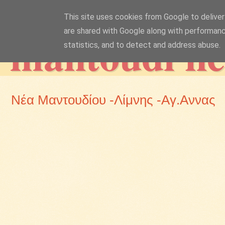
This site uses cookies from Google to deliver 
mantoudi n
are shared with Google along with performanc
statistics, and to detect and address abuse.
Νέα Μαντουδίου -Λίμνης -Αγ.Αννας