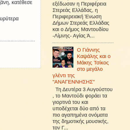
άνη, κατέθεσε
εξέδωσαν η Περιφέρεια
Στερεάς Ελλάδας, η
Περιφερειακή Ένωση
ευρύτερα
Δήμων Στερεάς Ελλάδας
και ο Δήμος Μαντουδίου
-Λίμνης- Αγίας Ά...
Ο Γιάννης
Καψάλης και ο
Μάκης Τσίκος
στο μεγάλο
γλέντι της
"ΑΝΑΓΕΝΝΗΣΗΣ"
Τη Δευτέρα 3 Αυγούστου
, το Μαντούδι φοράει τα
γιορτινά του και
υποδέχεται δύο από τα
πιο αγαπημένα ονόματα
της δημοτικής μουσικής,
τον Γ...