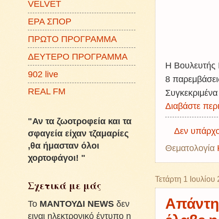
VELVET
ΕΡΑ ΣΠΟΡ
ΠΡΩΤΟ ΠΡΟΓΡΑΜΜΑ
ΔΕΥΤΕΡΟ ΠΡΟΓΡΑΜΜΑ
Η Βουλευτής 
902 live
8 παρεμβάσει
REAL FM
Συγκεκριμένα 
Διαβάστε περι
"Αν τα ζωοτροφεία και τα
Δεν υπάρχο
σφαγεία είχαν τζαμαρίες
,θα ήμασταν όλοι
Θεματολογία
χορτοφάγοι! "
Τετάρτη 1 Ιουλίου
Σχετικά με μάς
Απάντη
To
ΜΑΝΤΟΥΔΙ NEWS
δεν
ειναι ηλεκτρονικό έντυπο η