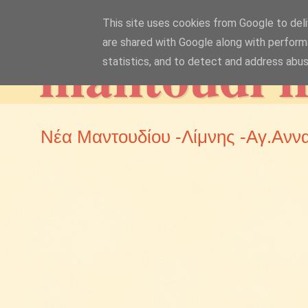
This site uses cookies from Google to deliv
mantoudi 
are shared with Google along with perform
statistics, and to detect and address abus
Νέα Μαντουδίου -Λίμνης -Αγ.Ανν