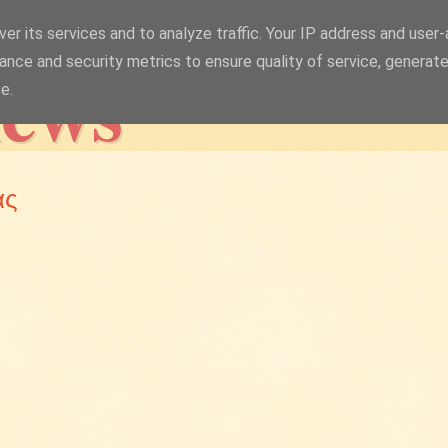
er its services and to analyze traffic. Your IP address and user
news
ance and security metrics to ensure quality of service, generat
e.
ας