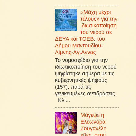
«Μάχη μέχρι
τέλους» για την
ιδιωτικοποίηση
του νερού σε
ΔΕΥΑ και ΤΟΕΒ, του
Δήμου Μαντουδίου-
Λίμνης-Αγ.Αννας
Το νομοσχέδιο για την
ιδιωτικοποίηση του νερού
ψηφίστηκε σήμερα με τις
κυβερνητικές ψήφους
(157), παρά τις
γενικευμένες αντιδράσεις.
Κλι...
Μάγεψε η
Ελεωνόρα
Ζουγανέλη
χθες, στην