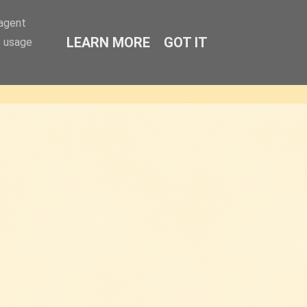
-agent
LEARN MORE
GOT IT
e usage