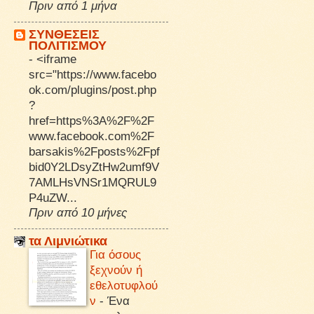
Πριν από 1 μήνα
ΣΥΝΘΕΣΕΙΣ
ΠΟΛΙΤΙΣΜΟΥ
-
<iframe
src="https://www.facebo
ok.com/plugins/post.php
?
href=https%3A%2F%2F
www.facebook.com%2F
barsakis%2Fposts%2Fpf
bid0Y2LDsyZtHw2umf9V
7AMLHsVNSr1MQRUL9
P4uZW...
Πριν από 10 μήνες
τα Λιμνιώτικα
Για όσους
ξεχνούν ή
εθελοτυφλού
ν
-
Ένα