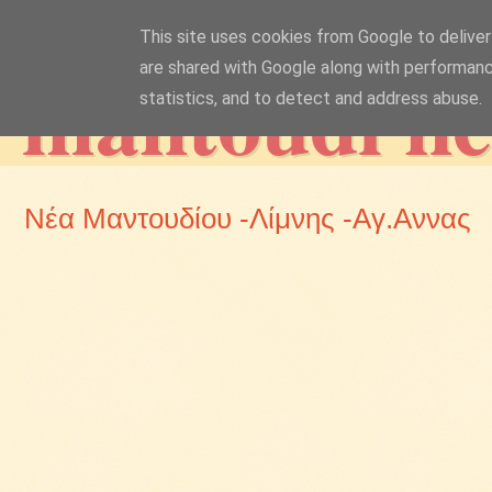
This site uses cookies from Google to deliver 
mantoudi n
are shared with Google along with performanc
statistics, and to detect and address abuse.
Νέα Μαντουδίου -Λίμνης -Αγ.Αννας