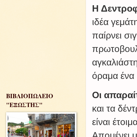
Η Δεντροφ
ιδέα γεμάτ
παίρνει σι
πρωτοβουλ
αγκαλιάστη
όραμα ένα 
Οι απαραί
ΒΙΒΛΙΟΠΩΛΕΙΟ
"ΕΞΩΣΤΗΣ"
και τα δέ
είναι έτοι
Απομένει μ