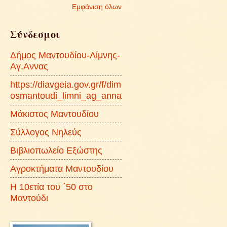
Εμφάνιση όλων
Σύνδεσμοι
Δήμος Μαντουδίου-Λίμνης-
Αγ.Αννας
https://diavgeia.gov.gr/f/dim
osmantoudi_limni_ag_anna
Μάκιστος Μαντουδίου
Σύλλογος Νηλεύς
Βιβλιοπωλείο Εξώστης
Αγροκτήματα Μαντουδίου
Η 10ετία του ΄50 στο
Μαντούδι