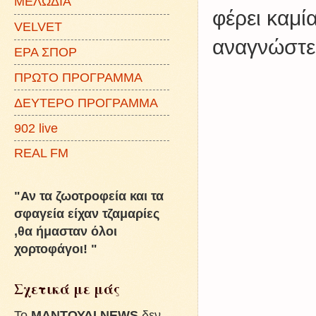
ΜΕΛΩΔΙΑ
φέρει καμί
VELVET
αναγνώστες
ΕΡΑ ΣΠΟΡ
ΠΡΩΤΟ ΠΡΟΓΡΑΜΜΑ
ΔΕΥΤΕΡΟ ΠΡΟΓΡΑΜΜΑ
902 live
REAL FM
"Αν τα ζωοτροφεία και τα
σφαγεία είχαν τζαμαρίες
,θα ήμασταν όλοι
χορτοφάγοι! "
Σχετικά με μάς
To
ΜΑΝΤΟΥΔΙ NEWS
δεν