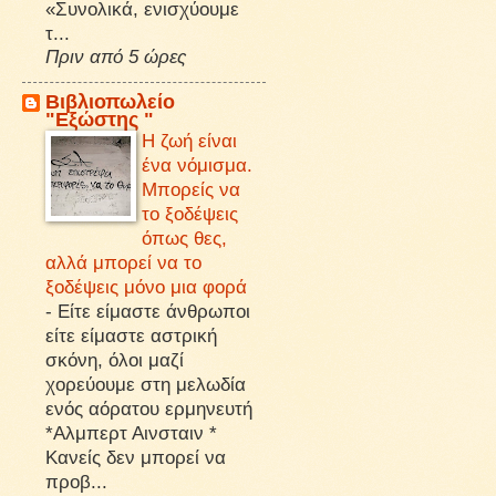
«Συνολικά, ενισχύουμε
τ...
Πριν από 5 ώρες
Βιβλιοπωλείο
"Εξώστης "
Η ζωή είναι
ένα νόμισμα.
Μπορείς να
το ξοδέψεις
όπως θες,
αλλά μπορεί να το
ξοδέψεις μόνο μια φορά
-
Είτε είμαστε άνθρωποι
είτε είμαστε αστρική
σκόνη, όλοι μαζί
χορεύουμε στη μελωδία
ενός αόρατου ερμηνευτή
*Αλμπερτ Αινσταιν *
Κανείς δεν μπορεί να
προβ...