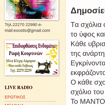
Δημοσίε
Tα σχόλια 
Τηλ.22270 22990 e-
mail:exostis@gmail.com
το ύφος κα
Kάθε υβρισ
της ανάρτη
Εγκρίνοντα
εκφράζοντα
Ο κάθε σχο
LIVE RADIO
σχόλιο του
ΕΡΩΤΙΚΟΣ
Το ΜΑΝΤΟΥ