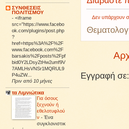
Διαβάστε π
ΣΥΝΘΕΣΕΙΣ
ΠΟΛΙΤΙΣΜΟΥ
Δεν υπάρχουν σ
-
<iframe
src="https://www.facebo
Θεματολογ
ok.com/plugins/post.php
?
href=https%3A%2F%2F
www.facebook.com%2F
Αρχ
barsakis%2Fposts%2Fpf
bid0Y2LDsyZtHw2umf9V
7AMLHsVNSr1MQRUL9
Εγγραφή σε
P4uZW...
Πριν από 10 μήνες
τα Λιμνιώτικα
Για όσους
ξεχνούν ή
εθελοτυφλού
ν
-
Ένα
συγκλονιστικ