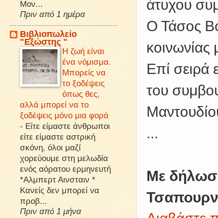
άτυχου συ
Μον...
Πριν από 1 ημέρα
Ο Τάσος Βο
Βιβλιοπωλείο
"Εξώστης "
κοινωνίας 
Η ζωή είναι
ένα νόμισμα.
Επί σειρά 
Μπορείς να
το ξοδέψεις
του συμβου
όπως θες,
αλλά μπορεί να το
Μαντουδίο
ξοδέψεις μόνο μια φορά
-
Είτε είμαστε άνθρωποι
...
είτε είμαστε αστρική
σκόνη, όλοι μαζί
χορεύουμε στη μελωδία
ενός αόρατου ερμηνευτή
Με δήλωσ
*Αλμπερτ Αινσταιν *
Κανείς δεν μπορεί να
Τσαπουρνι
προβ...
Πριν από 1 μήνα