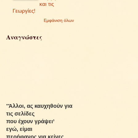
και τις
Γεωργίες!
Εμφάνιση όλων
Αναγνώστες
''Άλλοι, ας καυχηθούν για
τις σελίδες
που έχουν γράψει’
εγώ, είμαι
περήφανος για κείνες