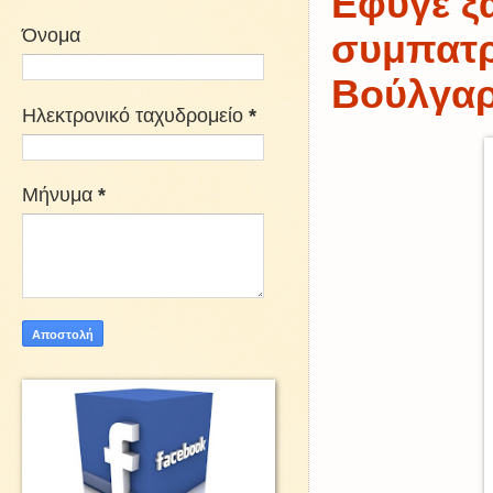
Εφυγε ξ
Όνομα
συμπατρ
Βούλγα
Ηλεκτρονικό ταχυδρομείο
*
Μήνυμα
*