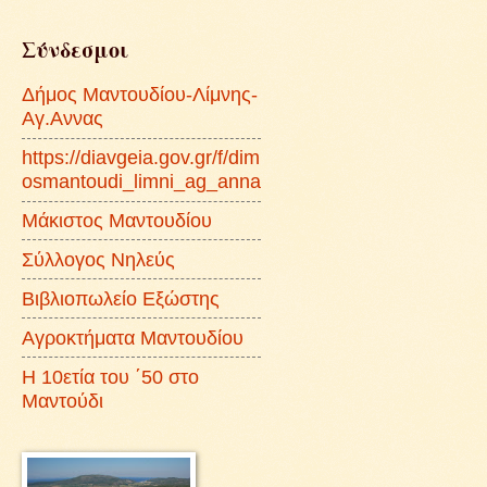
Σύνδεσμοι
Δήμος Μαντουδίου-Λίμνης-
Αγ.Αννας
https://diavgeia.gov.gr/f/dim
osmantoudi_limni_ag_anna
Μάκιστος Μαντουδίου
Σύλλογος Νηλεύς
Βιβλιοπωλείο Εξώστης
Αγροκτήματα Μαντουδίου
Η 10ετία του ΄50 στο
Μαντούδι