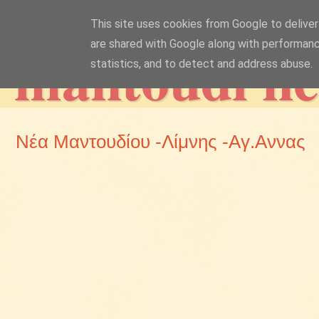
This site uses cookies from Google to deliver 
mantoudi n
are shared with Google along with performanc
statistics, and to detect and address abuse.
Νέα Μαντουδίου -Λίμνης -Αγ.Αννας