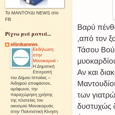
Το ΜΑΝΤΟΥΔΙ NEWS στο
FB
Βαρύ πένθο
Ρίχνω μιά ματιά...
,από τον 
ellinikanews
Τάσου Βού
Εκδήλωση
στην
μυοκαρδίο
Μονοκαρυά
-
Η Δημοτική
Αν και δια
Επιτροπή
του Δήμου Ιστιαίας –
Μαντουδίου
Αιδηψού αποφάσισε,
ομόφωνα, την
των γιατρ
παραχώρηση χρήσης
της πλατείας του
δυστυχώς 
οικισμού Μονοκαρυάς
στην Πολιτιστική Κίνηση