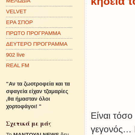
κηδεία τ
ΜΕΛΩΔΙΑ
VELVET
ΕΡΑ ΣΠΟΡ
ΠΡΩΤΟ ΠΡΟΓΡΑΜΜΑ
ΔΕΥΤΕΡΟ ΠΡΟΓΡΑΜΜΑ
902 live
REAL FM
"Αν τα ζωοτροφεία και τα
σφαγεία είχαν τζαμαρίες
,θα ήμασταν όλοι
χορτοφάγοι! "
Είναι τόσο
Σχετικά με μάς
γεγονός… Ν
To
ΜΑΝΤΟΥΔΙ NEWS
δεν